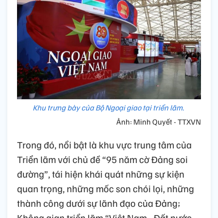
Khu trưng bày của Bộ Ngoại giao tại triển lãm.
Ảnh: Minh Quyết - TTXVN
Trong đó, nổi bật là khu vực trung tâm của
Triển lãm với chủ đề “95 năm cờ Đảng soi
đường”, tái hiện khái quát những sự kiện
quan trọng, những mốc son chói lọi, những
thành công dưới sự lãnh đạo của Đảng;
Không gian triển lãm “Việt Nam - Đất nước -