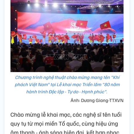
Chương trình nghệ thuật chào mừng mang tên "Khí
phách Việt Nam" tại Lễ khai mạc Triển lãm "80 năm
hành trình Độc lập - Tự do - Hạnh phúc".
Ảnh: Dương Giang-TTXVN
Chào mừng lễ khai mạc, các nghệ sĩ tên tuổi
quy tụ từ mọi miền Tổ quốc, cùng hiệu ứng
âm thanh - ánh sáng hiện đại, kết hợp nhạc