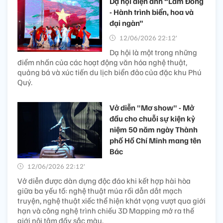
Dạ hội điện ảnh “Lâm Đồng
- Hành trình biển, hoa và
đại ngàn”
12/06/2026 22:12’
Dạ hội là một trong những
điểm nhấn của các hoạt động văn hóa nghệ thuật,
quảng bá và xúc tiến du lịch biển đảo của đặc khu Phú
Quý.
Vở diễn "Mơ show" - Mở
đầu cho chuỗi sự kiện kỷ
niệm 50 năm ngày Thành
phố Hồ Chí Minh mang tên
Bác
12/06/2026 22:12’
Vở diễn được dàn dựng độc đáo khi kết hợp hài hòa
giữa ba yếu tố: nghệ thuật múa rối dẫn dắt mạch
truyện, nghệ thuật xiếc thể hiện khát vọng vượt qua giới
hạn và công nghệ trình chiếu 3D Mapping mở ra thế
giới nội tâm đầy sắc màu.