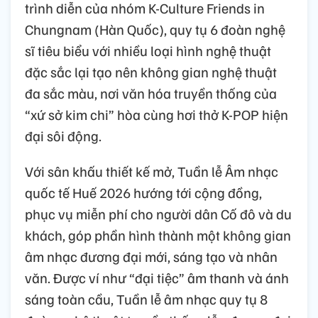
trình diễn của nhóm K-Culture Friends in
Chungnam (Hàn Quốc), quy tụ 6 đoàn nghệ
sĩ tiêu biểu với nhiều loại hình nghệ thuật
đặc sắc lại tạo nên không gian nghệ thuật
đa sắc màu, nơi văn hóa truyền thống của
“xứ sở kim chi” hòa cùng hơi thở K-POP hiện
đại sôi động.
Với sân khấu thiết kế mở, Tuần lễ Âm nhạc
quốc tế Huế 2026 hướng tới cộng đồng,
phục vụ miễn phí cho người dân Cố đô và du
khách, góp phần hình thành một không gian
âm nhạc đương đại mới, sáng tạo và nhân
văn. Được ví như “đại tiệc” âm thanh và ánh
sáng toàn cầu, Tuần lễ âm nhạc quy tụ 8