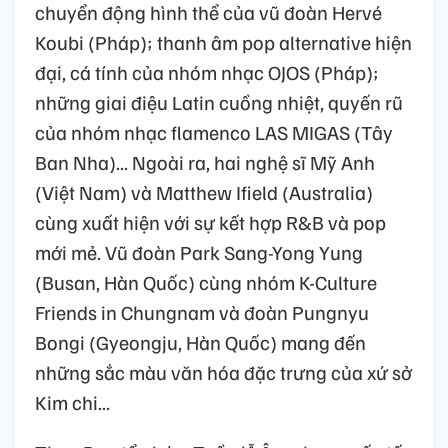
chuyển động hình thể của vũ đoàn Hervé
Koubi (Pháp); thanh âm pop alternative hiện
đại, cá tính của nhóm nhạc OJOS (Pháp);
những giai điệu Latin cuồng nhiệt, quyến rũ
của nhóm nhạc flamenco LAS MIGAS (Tây
Ban Nha)... Ngoài ra, hai nghệ sĩ Mỹ Anh
(Việt Nam) và Matthew Ifield (Australia)
cùng xuất hiện với sự kết hợp R&B và pop
mới mẻ. Vũ đoàn Park Sang-Yong Yung
(Busan, Hàn Quốc) cùng nhóm K-Culture
Friends in Chungnam và đoàn Pungnyu
Bongi (Gyeongju, Hàn Quốc) mang đến
những sắc màu văn hóa đặc trưng của xứ sở
Kim chi...