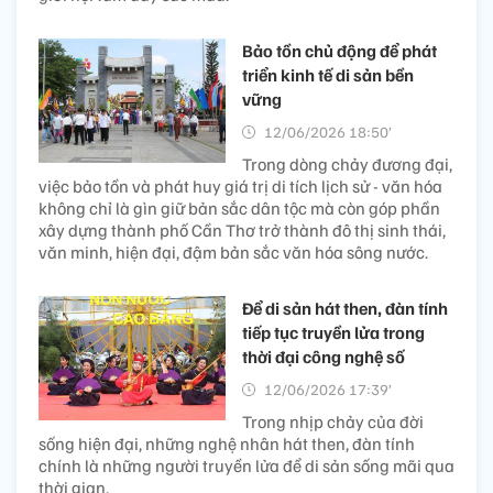
Bảo tồn chủ động để phát
triển kinh tế di sản bền
vững
12/06/2026 18:50’
Trong dòng chảy đương đại,
việc bảo tồn và phát huy giá trị di tích lịch sử - văn hóa
không chỉ là gìn giữ bản sắc dân tộc mà còn góp phần
xây dựng thành phố Cần Thơ trở thành đô thị sinh thái,
văn minh, hiện đại, đậm bản sắc văn hóa sông nước.
Để di sản hát then, đàn tính
tiếp tục truyền lửa trong
thời đại công nghệ số
12/06/2026 17:39’
Trong nhịp chảy của đời
sống hiện đại, những nghệ nhân hát then, đàn tính
chính là những người truyền lửa để di sản sống mãi qua
thời gian.