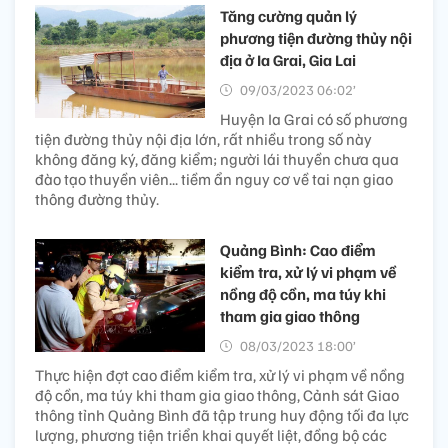
Tăng cường quản lý
phương tiện đường thủy nội
địa ở Ia Grai, Gia Lai
09/03/2023 06:02’
Huyện Ia Grai có số phương
tiện đường thủy nội địa lớn, rất nhiều trong số này
không đăng ký, đăng kiểm; người lái thuyền chưa qua
đào tạo thuyền viên... tiềm ẩn nguy cơ về tai nạn giao
thông đường thủy.
Quảng Bình: Cao điểm
kiểm tra, xử lý vi phạm về
nồng độ cồn, ma túy khi
tham gia giao thông
08/03/2023 18:00’
Thực hiện đợt cao điểm kiểm tra, xử lý vi phạm về nồng
độ cồn, ma túy khi tham gia giao thông, Cảnh sát Giao
thông tỉnh Quảng Bình đã tập trung huy động tối đa lực
lượng, phương tiện triển khai quyết liệt, đồng bộ các