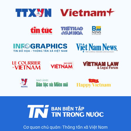
Cơ quan chủ quản: Thông tấn xã Việt Nam