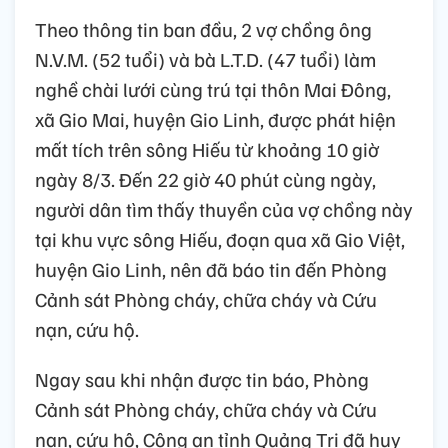
Theo thông tin ban đầu, 2 vợ chồng ông
N.V.M. (52 tuổi) và bà L.T.D. (47 tuổi) làm
nghề chài lưới cùng trú tại thôn Mai Đông,
xã Gio Mai, huyện Gio Linh, được phát hiện
mất tích trên sông Hiếu từ khoảng 10 giờ
ngày 8/3. Đến 22 giờ 40 phút cùng ngày,
người dân tìm thấy thuyền của vợ chồng này
tại khu vực sông Hiếu, đoạn qua xã Gio Việt,
huyện Gio Linh, nên đã báo tin đến Phòng
Cảnh sát Phòng cháy, chữa cháy và Cứu
nạn, cứu hộ.
Ngay sau khi nhận được tin báo, Phòng
Cảnh sát Phòng cháy, chữa cháy và Cứu
nạn, cứu hộ, Công an tỉnh Quảng Trị đã huy