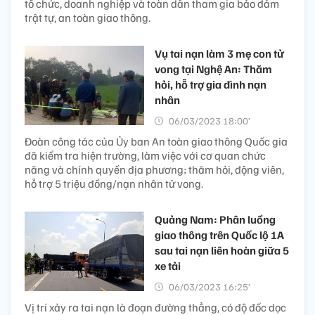
tổ chức, doanh nghiệp và toàn dân tham gia bảo đảm
trật tự, an toàn giao thông.
Vụ tai nạn làm 3 mẹ con tử
vong tại Nghệ An: Thăm
hỏi, hỗ trợ gia đình nạn
nhân
06/03/2023 18:00’
Đoàn công tác của Ủy ban An toàn giao thông Quốc gia
đã kiểm tra hiện trường, làm việc với cơ quan chức
năng và chính quyền địa phương; thăm hỏi, động viên,
hỗ trợ 5 triệu đồng/nạn nhân tử vong.
Quảng Nam: Phân luồng
giao thông trên Quốc lộ 1A
sau tai nạn liên hoàn giữa 5
xe tải
06/03/2023 16:25’
Vị trí xảy ra tai nạn là đoạn đường thẳng, có độ đốc dọc