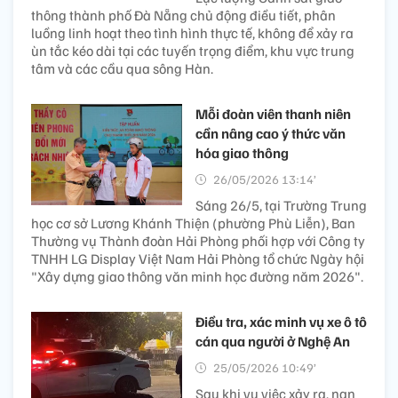
thông thành phố Đà Nẵng chủ động điều tiết, phân
luồng linh hoạt theo tình hình thực tế, không để xảy ra
ùn tắc kéo dài tại các tuyến trọng điểm, khu vực trung
tâm và các cầu qua sông Hàn.
Mỗi đoàn viên thanh niên
cần nâng cao ý thức văn
hóa giao thông
26/05/2026 13:14’
Sáng 26/5, tại Trường Trung
học cơ sở Lương Khánh Thiện (phường Phù Liễn), Ban
Thường vụ Thành đoàn Hải Phòng phối hợp với Công ty
TNHH LG Display Việt Nam Hải Phòng tổ chức Ngày hội
"Xây dựng giao thông văn minh học đường năm 2026".
Điều tra, xác minh vụ xe ô tô
cán qua người ở Nghệ An
25/05/2026 10:49’
Sau khi vụ việc xảy ra, nạn