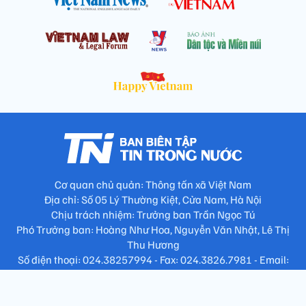
Cơ quan chủ quản: Thông tấn xã Việt Nam
Địa chỉ: Số 05 Lý Thường Kiệt, Cửa Nam, Hà Nội
Chịu trách nhiệm: Trưởng ban Trần Ngọc Tú
Phó Trưởng ban: Hoàng Như Hoa, Nguyễn Văn Nhật, Lê Thị
Thu Hương
Số điện thoại: 024.38257994 - Fax: 024.3826.7981 - Email:
tap.phongbien@gmail.com
Không sao chép nội dung khi chưa có sự đồng ý bằng văn bản