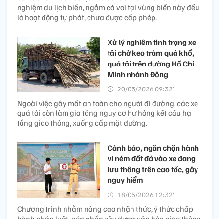
nghiệm du lịch biển, ngắm cá voi tại vùng biển này đều
là hoạt động tự phát, chưa được cấp phép.
Xử lý nghiêm tình trạng xe
tải chở keo tràm quá khổ,
quá tải trên đường Hồ Chí
Minh nhánh Đông
20/05/2026 09:32’
Ngoài việc gây mất an toàn cho người đi đường, các xe
quá tải còn làm gia tăng nguy cơ hư hỏng kết cấu hạ
tầng giao thông, xuống cấp mặt đường.
Cảnh báo, ngăn chặn hành
vi ném đất đá vào xe đang
lưu thông trên cao tốc, gây
nguy hiểm
18/05/2026 12:32’
Chương trình nhằm nâng cao nhận thức, ý thức chấp
hành pháp luật, góp phần xây dựng văn hóa giao thông