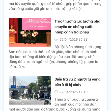
ma túy xuyên quốc gia có tổ chức, góp phần quan trọng
vào công cuộc giữ gìn an ninh, trật tự xã hội.
Trao thưởng lực lượng phá
chuyên án chống xuất,
nhập cảnh trái phép
22/04/2025 12:11’
Bộ đội Biên phòng tỉnh Lạng
Sơn nêu cao tinh thần cảnh giác, nắm chắc tình hình
địa bàn, những di biến động của các đối tượng, chủ
động đấu tranh ngăn chặn, phòng, chống tội phạm từ
sớm, từ xa.
Điều tra vụ 2 người tử vong
bên ô tô bị cháy
22/04/2025 12:10’
Theo trích xuất từ camera
an ninh của một nhà dân,
một người đàn ông áo trắng bước xuống xe, dùng hung