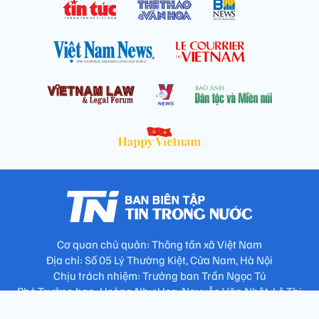
Cơ quan chủ quản: Thông tấn xã Việt Nam
Địa chỉ: Số 05 Lý Thường Kiệt, Cửa Nam, Hà Nội
Chịu trách nhiệm: Trưởng ban Trần Ngọc Tú
Phó Trưởng ban: Hoàng Như Hoa, Nguyễn Văn Nhật, Lê Thị
Thu Hương