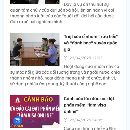
Đây là vụ án thu hút sự
quan tâm chú ý của dư luận xã hội, lên án hành vi coi
thường pháp luật của các “quái xế”, đòi hỏi cần được
đưa ra xét xử nghiêm minh.
Triệt xóa ổ nhóm “rửa tiền”
và “đánh bạc” xuyên quốc
gia
22/04/2025 17:32’
Hoạt động của nhóm này có
sự móc nối giữa các đối tượng trong và ngoài nước, chia
thành nhóm nhỏ, hoạt động mang tính tổ chức, tinh vi,
sử dụng nhiều ứng dụng, kỹ thuật công nghệ cao.
Cảnh báo lừa đảo cài đặt
phần mềm “làm visa
online”
22/04/2025 14:05’
Công an thành phố Hà Nội