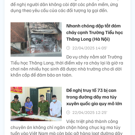
đề nghị người dân không cài đặt các phần mềm, ứng
dụng theo yêu cầu của các đối tượng lạ gọi đến.
Nhanh chóng dập tắt đám
cháy cạnh Trường Tiểu học
Thăng Long (Hà Nội)
22/04/2025 14:05’
Do vụ cháy nằm sát Trường
Tiểu học Thăng Long, thời điểm xảy ra cháy lại là giờ ra
chơi nên nhiều học sinh đã được nhà trường cho di dời
khẩn cấp để đảm bảo an toàn.
Đề nghị truy tố 73 bị can
trong đường dây ma túy
xuyên quốc gia quy mô lớn
22/04/2025 12:25’
Việc triệt phá thành công
chuyên án không chỉ ngăn chặn hàng chục kg ma túy
tuồn vào Việt Nam mà còn bóc gỡ hàng loạt đường dây