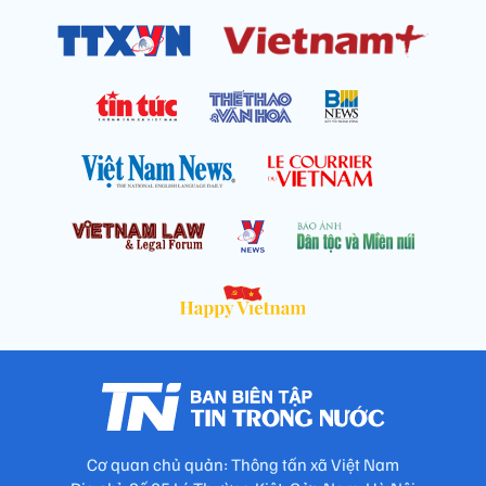
Cơ quan chủ quản: Thông tấn xã Việt Nam