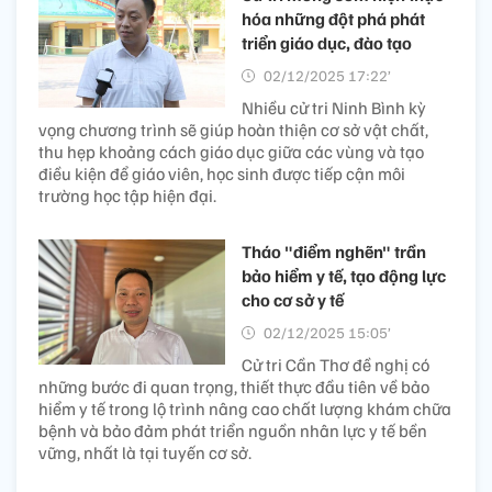
hóa những đột phá phát
triển giáo dục, đào tạo
02/12/2025 17:22’
Nhiều cử tri Ninh Bình kỳ
vọng chương trình sẽ giúp hoàn thiện cơ sở vật chất,
thu hẹp khoảng cách giáo dục giữa các vùng và tạo
điều kiện để giáo viên, học sinh được tiếp cận môi
trường học tập hiện đại.
Tháo "điểm nghẽn" trần
bảo hiểm y tế, tạo động lực
cho cơ sở y tế
02/12/2025 15:05’
Cử tri Cần Thơ đề nghị có
những bước đi quan trọng, thiết thực đầu tiên về bảo
hiểm y tế trong lộ trình nâng cao chất lượng khám chữa
bệnh và bảo đảm phát triển nguồn nhân lực y tế bền
vững, nhất là tại tuyến cơ sở.