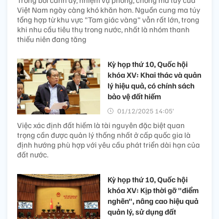
Trong bối cảnh ấy, nhiệm vụ phòng, chống ma túy của
Việt Nam ngày càng khó khăn hơn. Nguồn cung ma túy
tổng hợp từ khu vực "Tam giác vàng" vẫn rất lớn, trong
khi nhu cầu tiêu thụ trong nước, nhất là nhóm thanh
thiếu niên đang tăng
Kỳ họp thứ 10, Quốc hội
khóa XV: Khai thác và quản
lý hiệu quả, có chính sách
bảo vệ đất hiếm
01/12/2025 14:05’
Việc xác định đất hiếm là tài nguyên đặc biệt quan
trọng cần được quản lý thống nhất ở cấp quốc gia là
định hướng phù hợp với yêu cầu phát triển dài hạn của
đất nước.
Kỳ họp thứ 10, Quốc hội
khóa XV: Kịp thời gỡ "điểm
nghẽn", nâng cao hiệu quả
quản lý, sử dụng đất