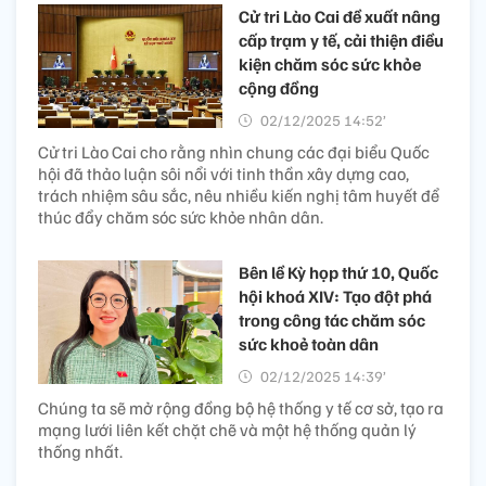
Cử tri Lào Cai đề xuất nâng
cấp trạm y tế, cải thiện điều
kiện chăm sóc sức khỏe
cộng đồng
02/12/2025 14:52’
Cử tri Lào Cai cho rằng nhìn chung các đại biểu Quốc
hội đã thảo luận sôi nổi với tinh thần xây dựng cao,
trách nhiệm sâu sắc, nêu nhiều kiến nghị tâm huyết để
thúc đẩy chăm sóc sức khỏe nhân dân.
Bên lề Kỳ họp thứ 10, Quốc
hội khoá XIV: Tạo đột phá
trong công tác chăm sóc
sức khoẻ toàn dân
02/12/2025 14:39’
Chúng ta sẽ mở rộng đồng bộ hệ thống y tế cơ sở, tạo ra
mạng lưới liên kết chặt chẽ và một hệ thống quản lý
thống nhất.