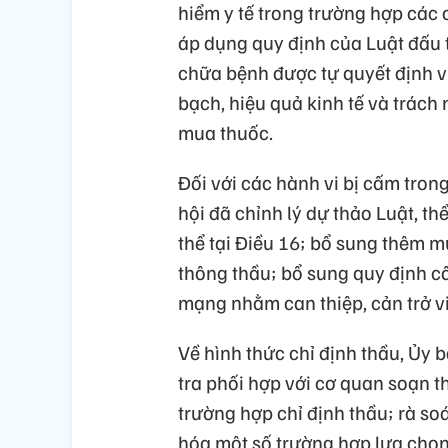
hiểm y tế trong trường hợp các
áp dụng quy định của Luật đấu 
chữa bệnh được tự quyết định v
bạch, hiệu quả kinh tế và trách 
mua thuốc.
Đối với các hành vi bị cấm tro
hội đã chỉnh lý dự thảo Luật, th
thể tại Điều 16; bổ sung thêm m
thông thầu; bổ sung quy định cấ
mạng nhằm can thiệp, cản trở v
Về hình thức chỉ định thầu, Ủy
tra phối hợp với cơ quan soạn t
trường hợp chỉ định thầu; rà soá
hóa một số trường hợp lựa chọn