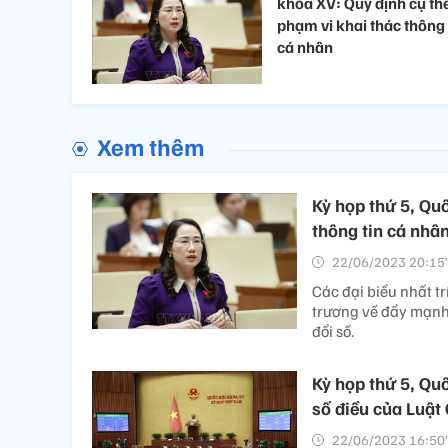
khóa XV: Quy định cụ th
phạm vi khai thác thông 
cá nhân
Xem thêm
Kỳ họp thứ 5, Qu
thông tin cá nhâ
22/06/2023 20:15’
Các đại biểu nhất t
trương về đẩy mạnh
đổi số.
Kỳ họp thứ 5, Qu
số điều của Luật
22/06/2023 16:50’