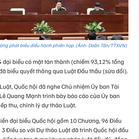
ơng phát biểu điều hành phiên họp. (Ảnh: Doãn Tấn/TTXVN)
 đại biểu có mặt tán thành (chiếm 93,12% tổng
 đã biểu quyết thông qua Luật Đấu thầu (sửa đổi).
 Luật, Quốc hội đã nghe Chủ nhiệm Ủy ban Tài
 Lê Quang Mạnh trình bày báo cáo của Ủy ban
iếp thu, chỉnh lý dự thảo Luật.
 kiến đại biểu Quốc hội gồm 10 Chương, 96 Điều
3 Điều so với Dự thảo Luật đã trình Quốc hội đầu