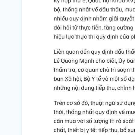
Kỳ họp thứ 5, Quốc hội khóa XV)
bộ, thống nhất về đấu thầu, mu
nhiều quy định nhằm giải quyết
đòi hỏi từ thực tiễn, tăng cườn
hiệu lực thực thi quy định của p
Liên quan đến quy định đấu thầu 
Lê Quang Mạnh cho biết, Ủy ban
thẩm tra, cơ quan chủ trì soạn 
ban Xã hội, Bộ Y tế và một số đạ
những nội dung tiếp thu, chỉnh lý
Trên cơ sở đó, thuật ngữ sử dụn
thời, thống nhất quy định về mu
cần mua với số lượng ít; rà soá
chất, thiết bị y tế; tiếp thu, b