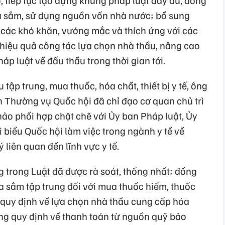
, tiếp tục tạo dựng khung pháp luật đầy đủ, đồng
a sắm, sử dụng nguồn vốn nhà nước; bổ sung
 các khó khăn, vướng mắc và thích ứng với các
g hiệu quả công tác lựa chọn nhà thầu, nâng cao
háp luật về đấu thầu trong thời gian tới.
tập trung, mua thuốc, hóa chất, thiết bị y tế, ông
 Thường vụ Quốc hội đã chỉ đạo cơ quan chủ trì
thảo phối hợp chặt chẽ với Ủy ban Pháp luật, Ủy
i biểu Quốc hội làm việc trong ngành y tế về
 liên quan đến lĩnh vực y tế.
g trong Luật đã được rà soát, thống nhất; đồng
a sắm tập trung đối với mua thuốc hiếm, thuốc
t quy định về lựa chọn nhà thầu cung cấp hóa
ổ sung quy định về thanh toán từ nguồn quỹ bảo