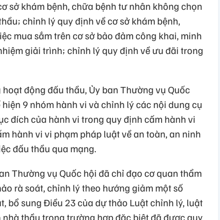
 cơ sở khám bệnh, chữa bệnh tư nhân không chọn
thầu; chỉnh lý quy định về cơ sở khám bệnh,
iệc mua sắm trên cơ sở bảo đảm công khai, minh
nhiệm giải trình; chỉnh lý quy định về ưu đãi trong
ng hoạt động đấu thầu, Ủy ban Thường vụ Quốc
ể hiện 9 nhóm hành vi và chỉnh lý các nội dung cụ
ục đích của hành vi trong quy định cấm hành vi
m hành vi vi phạm pháp luật về an toàn, an ninh
iệc đấu thầu qua mạng.
 ban Thường vụ Quốc hội đã chỉ đạo cơ quan thẩm
hảo rà soát, chỉnh lý theo hướng giảm một số
t, bổ sung Điều 23 của dự thảo Luật chỉnh lý, luật
 nhà thầu trong trường hợp đặc biệt đã được quy