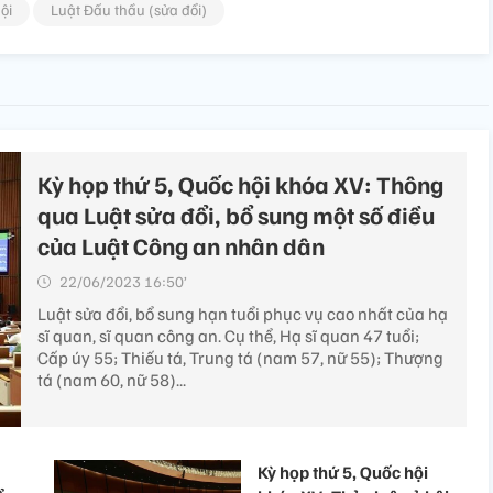
ội
Luật Đấu thầu (sửa đổi)
Kỳ họp thứ 5, Quốc hội khóa XV: Thông
qua Luật sửa đổi, bổ sung một số điều
của Luật Công an nhân dân
22/06/2023 16:50’
Luật sửa đổi, bổ sung hạn tuổi phục vụ cao nhất của hạ
sĩ quan, sĩ quan công an. Cụ thể, Hạ sĩ quan 47 tuổi;
Cấp úy 55; Thiếu tá, Trung tá (nam 57, nữ 55); Thượng
tá (nam 60, nữ 58)...
Kỳ họp thứ 5, Quốc hội