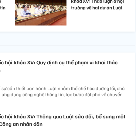
ể
khóa XV: Thảo luận ở hội
tin
trường về hai dự án Luật
ốc hội khóa XV: Quy định cụ thể phạm vi khai thác
n
rí sự cần thiết ban hành Luật nhằm thể chế hóa đường lối, chủ
 ứng dụng công nghệ thông tin, tạo bước đột phá về chuyển
ốc hội khóa XV: Thông qua Luật sửa đổi, bổ sung một
 Công an nhân dân