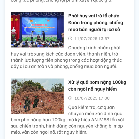
Phát huy vai trò tổ chức
Đoàn trong phòng, chống
mua bán người tại cơ sở
11/07/2025 13:57’
Chương trình nhằm phát
huy vai trò xung kích của đoàn viên, thanh niên, trở
thành lực lượng tiên phong trong các hoạt động thúc
đẩy di cư an toàn và phòng, chống mua bán người.
Xử lý quả bom nặng 100kg
còn ngòi nổ nguy hiểm
10/07/2025 17:00’
Qua kiểm tra, cơ quan
chuyên môn xác định quả
bom phá nặng hơn 100kg, mã ký hiệu AN-M88 tồn sót
sau chiến tranh, hình dáng còn nguyên không bị móp
méo, vẫn còn ngòi nổ, rất nguy hiểm.