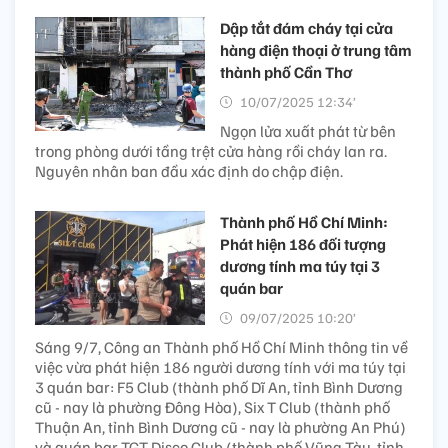
Dập tắt đám cháy tại cửa
hàng điện thoại ở trung tâm
thành phố Cần Thơ
10/07/2025 12:34’
Ngọn lửa xuất phát từ bên
trong phòng dưới tầng trệt cửa hàng rồi cháy lan ra.
Nguyên nhân ban đầu xác định do chập điện.
Thành phố Hồ Chí Minh:
Phát hiện 186 đối tượng
dương tính ma túy tại 3
quán bar
09/07/2025 10:20’
Sáng 9/7, Công an Thành phố Hồ Chí Minh thông tin về
việc vừa phát hiện 186 người dương tính với ma túy tại
3 quán bar: F5 Club (thành phố Dĩ An, tỉnh Bình Dương
cũ - nay là phường Đông Hòa), Six T Club (thành phố
Thuận An, tỉnh Bình Dương cũ - nay là phường An Phú)
và quán bar TGT Disco Club (thành phố Vũng Tàu, tỉnh