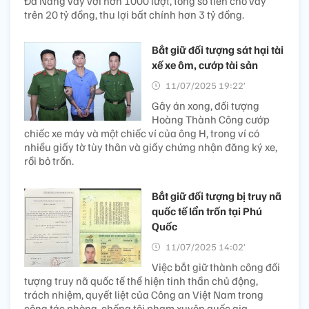
Đà Nẵng vay với hơn 1000 lượt, tổng số tiền cho vay
trên 20 tỷ đồng, thu lợi bất chính hơn 3 tỷ đồng.
Bắt giữ đối tượng sát hại tài
xế xe ôm, cướp tài sản
11/07/2025 19:22’
Gây án xong, đối tượng
Hoàng Thành Công cướp
chiếc xe máy và một chiếc ví của ông H, trong ví có
nhiều giấy tờ tùy thân và giấy chứng nhận đăng ký xe,
rồi bỏ trốn.
Bắt giữ đối tượng bị truy nã
quốc tế lẩn trốn tại Phú
Quốc
11/07/2025 14:02’
Việc bắt giữ thành công đối
tượng truy nã quốc tế thể hiện tinh thần chủ động,
trách nhiệm, quyết liệt của Công an Việt Nam trong
công tác phòng, chống tội phạm xuyên quốc gia.