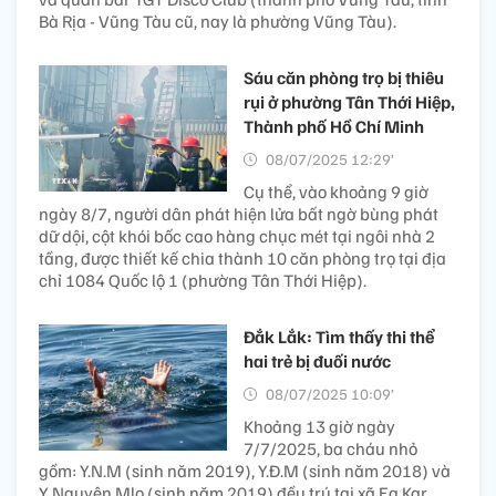
Bà Rịa - Vũng Tàu cũ, nay là phường Vũng Tàu).
Sáu căn phòng trọ bị thiêu
rụi ở phường Tân Thới Hiệp,
Thành phố Hồ Chí Minh
08/07/2025 12:29’
Cụ thể, vào khoảng 9 giờ
ngày 8/7, người dân phát hiện lửa bất ngờ bùng phát
dữ dội, cột khói bốc cao hàng chục mét tại ngôi nhà 2
tầng, được thiết kế chia thành 10 căn phòng trọ tại địa
chỉ 1084 Quốc lộ 1 (phường Tân Thới Hiệp).
Đắk Lắk: Tìm thấy thi thể
hai trẻ bị đuối nước
08/07/2025 10:09’
Khoảng 13 giờ ngày
7/7/2025, ba cháu nhỏ
gồm: Y.N.M (sinh năm 2019), Y.Đ.M (sinh năm 2018) và
Y Nguyên Mlo (sinh năm 2019) đều trú tại xã Ea Kar,