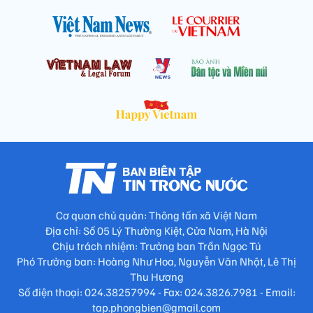
Cơ quan chủ quản: Thông tấn xã Việt Nam
Địa chỉ: Số 05 Lý Thường Kiệt, Cửa Nam, Hà Nội
Chịu trách nhiệm: Trưởng ban Trần Ngọc Tú
Phó Trưởng ban: Hoàng Như Hoa, Nguyễn Văn Nhật, Lê Thị
Thu Hương
Số điện thoại: 024.38257994 - Fax: 024.3826.7981 - Email:
tap.phongbien@gmail.com