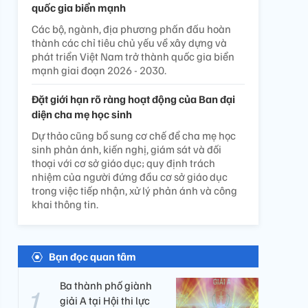
quốc gia biển mạnh
Các bộ, ngành, địa phương phấn đấu hoàn
thành các chỉ tiêu chủ yếu về xây dựng và
phát triển Việt Nam trở thành quốc gia biển
mạnh giai đoạn 2026 - 2030.
Đặt giới hạn rõ ràng hoạt động của Ban đại
diện cha mẹ học sinh
Dự thảo cũng bổ sung cơ chế để cha mẹ học
sinh phản ánh, kiến nghị, giám sát và đối
thoại với cơ sở giáo dục; quy định trách
nhiệm của người đứng đầu cơ sở giáo dục
trong việc tiếp nhận, xử lý phản ánh và công
khai thông tin.
Bạn đọc quan tâm
Ba thành phố giành
giải A tại Hội thi lực