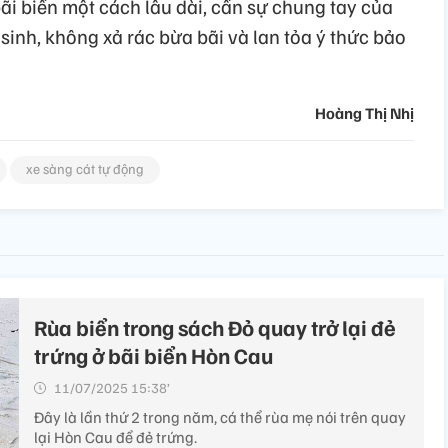
ãi biển một cách lâu dài, cần sự chung tay của
 sinh, không xả rác bừa bãi và lan tỏa ý thức bảo
Hoàng Thị Nhị
xe sàng cát tự động
Rùa biển trong sách Đỏ quay trở lại đẻ
trứng ở bãi biển Hòn Cau
11/07/2025 15:38’
Đây là lần thứ 2 trong năm, cá thể rùa mẹ nói trên quay
lại Hòn Cau để đẻ trứng.