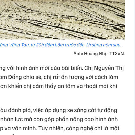
hường Vũng Tàu, từ 20h đêm hôm trước đến 1h sáng hôm sau.
Ảnh: Hoàng Nhị - TTXVN.
ng với hình ảnh mới của bãi biển. Chị Nguyễn Thị
âm Đồng chia sẻ, chị rất ấn tượng với cách làm
ơn khiến chị cảm thấy an tâm và thoải mái khi
 đánh giá, việc áp dụng xe sàng cát tự động
í, nhân lực mà còn góp phần nâng cao hình ảnh
ệp và văn minh. Tuy nhiên, công nghệ chỉ là một