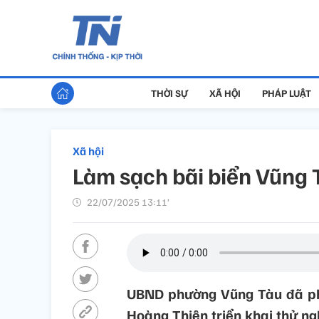
THỜI SỰ
XÃ HỘI
PHÁP LUẬT
Xã hội
Làm sạch bãi biển Vũng 
22/07/2025 13:11’
UBND phường Vũng Tàu đã ph
Hoàng Thiên triển khai thử ng