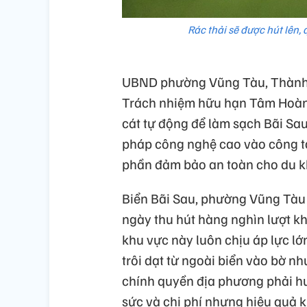
Rác thải sẽ được hút lên,
UBND phường Vũng Tàu, Thành p
Trách nhiệm hữu hạn Tâm Hoàn
cát tự động để làm sạch Bãi Sau
pháp công nghệ cao vào công tá
phần đảm bảo an toàn cho du kh
Biển Bãi Sau, phường Vũng Tàu l
ngày thu hút hàng nghìn lượt khá
khu vực này luôn chịu áp lực lớn
trôi dạt từ ngoài biển vào bờ nh
chính quyền địa phương phải h
sức và chi phí nhưng hiệu quả 