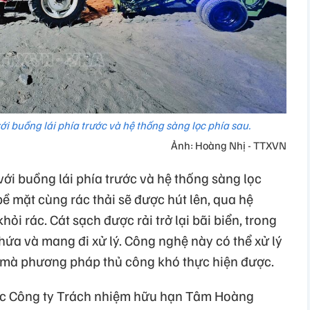
với buồng lái phía trước và hệ thống sàng lọc phía sau.
Ảnh: Hoàng Nhị - TTXVN
với buồng lái phía trước và hệ thống sàng lọc
bề mặt cùng rác thải sẽ được hút lên, qua hệ
ỏi rác. Cát sạch được rải trở lại bãi biển, trong
ứa và mang đi xử lý. Công nghệ này có thể xử lý
 mà phương pháp thủ công khó thực hiện được.
ốc Công ty Trách nhiệm hữu hạn Tâm Hoàng