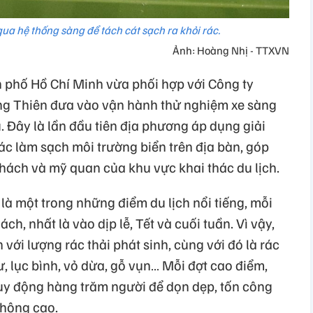
 qua hệ thống sàng để tách cát sạch ra khỏi rác.
Ảnh: Hoàng Nhị - TTXVN
hố Hồ Chí Minh vừa phối hợp với Công ty
g Thiên đưa vào vận hành thử nghiệm xe sàng
. Đây là lần đầu tiên địa phương áp dụng giải
c làm sạch môi trường biển trên địa bàn, góp
ách và mỹ quan của khu vực khai thác du lịch.
à một trong những điểm du lịch nổi tiếng, mỗi
ch, nhất là vào dịp lễ, Tết và cuối tuần. Vì vậy,
 với lượng rác thải phát sinh, cùng với đó là rác
ư, lục bình, vỏ dừa, gỗ vụn… Mỗi đợt cao điểm,
uy động hàng trăm người để dọn dẹp, tốn công
không cao.