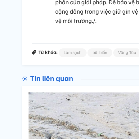
phần của giải pháp. Để bảo vệ b
cộng đồng trong việc giữ gìn vệ
vệ môi trường./.
Từ khóa:
Làm sạch
bãi biển
Vũng Tàu
Tin liên quan