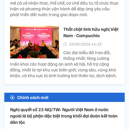
mẽ cả về nhận thức, thể chế, cơ chế đầu tư, tổ chức thực
hiện và phương thức vận hành để đáp ứng yêu cầu
phát triển đất nước trong giai đoạn mới.
Thắt chặt tình hữu nghị Việt
Nam - Campuchia
25/05/2026 14:32’
Các đại biểu đã trao đổi,
thống nhất, tăng cường
triển khai các hoạt động an sinh xã hội, hỗ trợ cộng
đồng, nhất là tại khu vực biên giới, vùng sâu, vùng khó
khăn, và khu vực bị ảnh hưởng bơi thiên tai, dịch bệnh.
Chính sách mới
Nghị quyết số 23-NQ/TW: Người Việt Nam ở nước
ngoài là bộ phận đặc biệt trong khối đại đoàn kết toàn
dân tộc