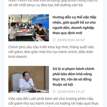
hoàn thành và đưa vào sử dụng, góp phần nâng cấp cơ
sở vật chất phục vụ đào tạo, bồi dưỡng cán bộ.
Hướng dẫn cụ thể việc tiếp
nhận, giải quyết hồ sơ cho
người dân, doanh nghiệp
theo quy định mới
25/05/2026 20:52’
Chính phủ yêu cầu triển khai kịp thời, thông suốt việc
cắt giảm, đơn giản hóa thủ tục hành chính, điều kiện
kinh doanh.
Xử lý vi phạm hành chính
phải bảo đảm khả năng
thực thi, răn đe và đồng
thuận xã hội
25/05/2026 19:13’
Việc sửa đổi Luật phải bám sát chủ trương phân cấp,
cắt giảm thủ tục hành chính và hướng tới hiệu quả thực