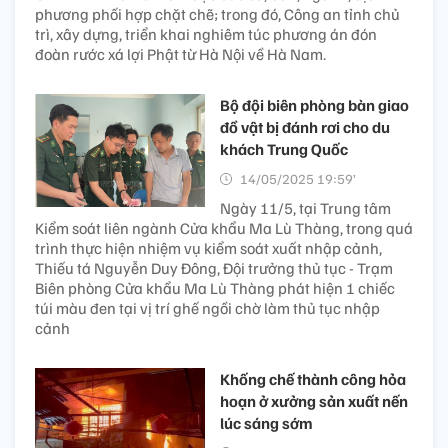
phương phối hợp chặt chẽ; trong đó, Công an tỉnh chủ
trì, xây dựng, triển khai nghiêm túc phương án đón
đoàn rước xá lợi Phật từ Hà Nội về Hà Nam.
Bộ đội biên phòng bàn giao
đồ vật bị đánh rơi cho du
khách Trung Quốc
14/05/2025 19:59’
Ngày 11/5, tại Trung tâm
Kiểm soát liên ngành Cửa khẩu Ma Lù Thàng, trong quá
trình thực hiện nhiệm vụ kiểm soát xuất nhập cảnh,
Thiếu tá Nguyễn Duy Đông, Đội trưởng thủ tục - Trạm
Biên phòng Cửa khẩu Ma Lù Thàng phát hiện 1 chiếc
túi màu đen tại vị trí ghế ngồi chờ làm thủ tục nhập
cảnh
Khống chế thành công hỏa
hoạn ở xưởng sản xuất nến
lúc sáng sớm