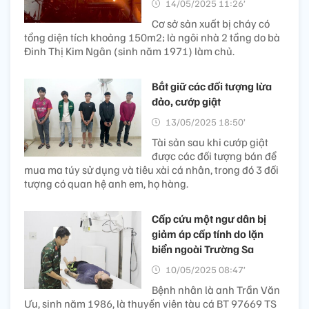
14/05/2025 11:26’
Cơ sở sản xuất bị cháy có
tổng diện tích khoảng 150m2; là ngôi nhà 2 tầng do bà
Đinh Thị Kim Ngân (sinh năm 1971) làm chủ.
Bắt giữ các đối tượng lừa
đảo, cướp giật
13/05/2025 18:50’
Tài sản sau khi cướp giật
được các đối tượng bán để
mua ma túy sử dụng và tiêu xài cá nhân, trong đó 3 đối
tượng có quan hệ anh em, họ hàng.
Cấp cứu một ngư dân bị
giảm áp cấp tính do lặn
biển ngoài Trường Sa
10/05/2025 08:47’
Bệnh nhân là anh Trần Văn
Ưu, sinh năm 1986, là thuyền viên tàu cá BT 97669 TS