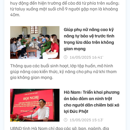
huy động đến hiện trường để cào đá từ phía trên xuống;
từ taluy xuống mặt suối chỗ 9 người gặp nạn là khoảng
40m.
Giúp phụ nữ nâng cao kỹ
năng tự bảo vệ trước tình
trạng lừa đảo trên không
gian mạng
16/05/2025 16:41’
Thông qua các buổi sinh hoạt, lớp tập huấn, mô hình
giúp nâng cao kiến thức, kỹ năng cho phụ nữ khi tham
gia không gian mạng.
Hà Nam: Triển khai phương
án bảo đảm an ninh trật
cho người dân chiêm bái xá
lợi Đức Phật
15/05/2025 15:13’
UBND tỉnh Hà Nam chỉ đạo các sở, ban, ngành, địa