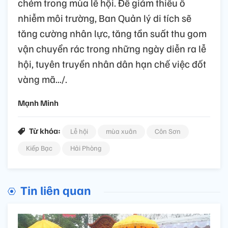
chém trong mùa lễ hội. Để giảm thiểu ô
nhiễm môi trường, Ban Quản lý di tích sẽ
tăng cường nhân lực, tăng tần suất thu gom
vận chuyển rác trong những ngày diễn ra lễ
hội, tuyên truyền nhân dân hạn chế việc đốt
vàng mã.../.
Mạnh Minh
Từ khóa:
Lễ hội
mùa xuân
Côn Sơn
Kiếp Bạc
Hải Phòng
Tin liên quan