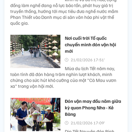
đồng làm nghề đang nỗ lực bảo tồn, phát huy giá trị
truyền thống, hướng tới mục tiêu đưa nghề nước mắm
Phan Thiết vào Danh mục di sản văn hóa phi vật thể
quốc gia.
Nơi cuối trời Tổ quốc
chuyển mình đón vận hội
mới
21/02/2026 17:51’
Mùa du lịch Tết năm nay,
toàn tỉnh đã đón hàng trăm nghìn lượt khách, minh
chứng cho sức hút khó cưỡng của một "Cà Mau vươn
xa" trong vận hội mới.
Đón vận may đầu năm giữa
kỳ quan Phong Nha - Kẻ
Bàng
21/02/2026 17:09’
Dịp Tết Nguyên đán Bính