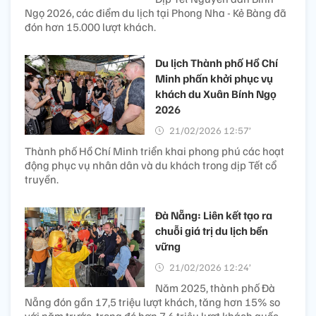
Ngọ 2026, các điểm du lịch tại Phong Nha - Kẻ Bàng đã
đón hơn 15.000 lượt khách.
Du lịch Thành phố Hồ Chí
Minh phấn khởi phục vụ
khách du Xuân Bính Ngọ
2026
21/02/2026 12:57’
Thành phố Hồ Chí Minh triển khai phong phú các hoạt
động phục vụ nhân dân và du khách trong dịp Tết cổ
truyền.
Đà Nẵng: Liên kết tạo ra
chuỗi giá trị du lịch bền
vững
21/02/2026 12:24’
Năm 2025, thành phố Đà
Nẵng đón gần 17,5 triệu lượt khách, tăng hơn 15% so