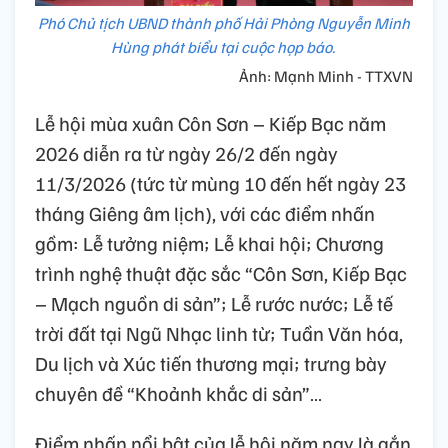
Phó Chủ tịch UBND thành phố Hải Phòng Nguyễn Minh
Hùng phát biểu tại cuộc họp báo.
Ảnh: Mạnh Minh - TTXVN
Lễ hội mùa xuân Côn Sơn – Kiếp Bạc năm
2026 diễn ra từ ngày 26/2 đến ngày
11/3/2026 (tức từ mùng 10 đến hết ngày 23
tháng Giêng âm lịch), với các điểm nhấn
gồm: Lễ tưởng niệm; Lễ khai hội; Chương
trình nghệ thuật đặc sắc “Côn Sơn, Kiếp Bạc
– Mạch nguồn di sản”; Lễ rước nước; Lễ tế
trời đất tại Ngũ Nhạc linh từ; Tuần Văn hóa,
Du lịch và Xúc tiến thương mại; trưng bày
chuyên đề “Khoảnh khắc di sản”…
Điểm nhấn nổi bật của lễ hội năm nay là gắn