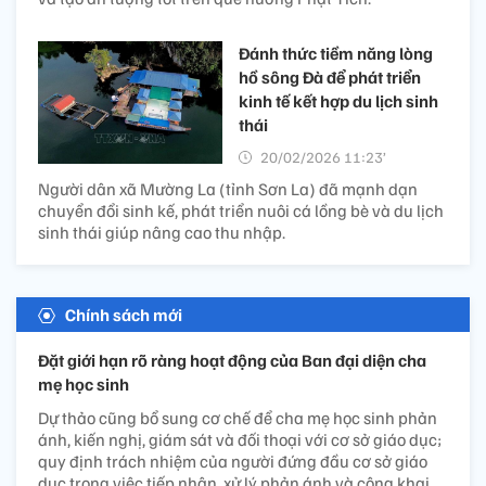
Đánh thức tiềm năng lòng
hồ sông Đà để phát triển
kinh tế kết hợp du lịch sinh
thái
20/02/2026 11:23’
Người dân xã Mường La (tỉnh Sơn La) đã mạnh dạn
chuyển đổi sinh kế, phát triển nuôi cá lồng bè và du lịch
sinh thái giúp nâng cao thu nhập.
Chính sách mới
Đặt giới hạn rõ ràng hoạt động của Ban đại diện cha
mẹ học sinh
Dự thảo cũng bổ sung cơ chế để cha mẹ học sinh phản
ánh, kiến nghị, giám sát và đối thoại với cơ sở giáo dục;
quy định trách nhiệm của người đứng đầu cơ sở giáo
dục trong việc tiếp nhận, xử lý phản ánh và công khai