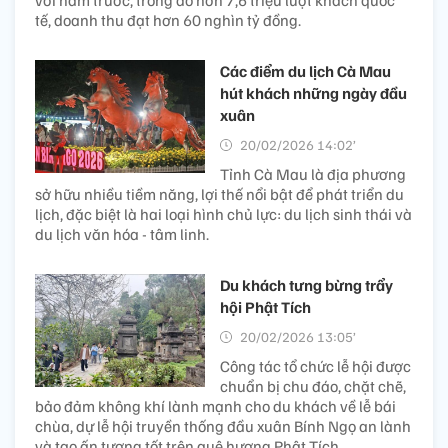
với năm trước, trong đó hơn 7,6 triệu lượt khách quốc
tế, doanh thu đạt hơn 60 nghìn tỷ đồng.
Các điểm du lịch Cà Mau
hút khách những ngày đầu
xuân
20/02/2026 14:02’
Tỉnh Cà Mau là địa phương
sở hữu nhiều tiềm năng, lợi thế nổi bật để phát triển du
lịch, đặc biệt là hai loại hình chủ lực: du lịch sinh thái và
du lịch văn hóa - tâm linh.
Du khách tưng bừng trẩy
hội Phật Tích
20/02/2026 13:05’
Công tác tổ chức lễ hội được
chuẩn bị chu đáo, chặt chẽ,
bảo đảm không khí lành mạnh cho du khách về lễ bái
chùa, dự lễ hội truyền thống đầu xuân Bính Ngọ an lành
và tạo ấn tượng tốt trên quê hương Phật Tích.