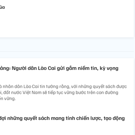
của
Đảng: Người dân Lào Cai gửi gắm niềm tin, kỳ vọng
à nhân dân Lào Cai tin tưởng rằng, với những quyết sách được
ội, đất nước Việt Nam sẽ tiếp tục vững bước trên con đường
ền vững.
 đợi những quyết sách mang tính chiến lược, tạo động