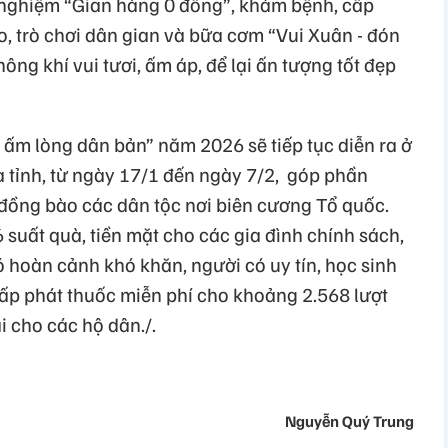
 nghiệm “Gian hàng 0 đồng”, khám bệnh, cấp
ao, trò chơi dân gian và bữa cơm “Vui Xuân - đón
hông khí vui tươi, ấm áp, để lại ấn tượng tốt đẹp
ấm lòng dân bản” năm 2026 sẽ tiếp tục diễn ra ở
a tỉnh, từ ngày 17/1 đến ngày 7/2, góp phần
ồng bào các dân tộc nơi biên cương Tổ quốc.
 suất quà, tiền mặt cho các gia đình chính sách,
ó hoàn cảnh khó khăn, người có uy tín, học sinh
cấp phát thuốc miễn phí cho khoảng 2.568 lượt
i cho các hộ dân./.
Nguyễn Quý Trung