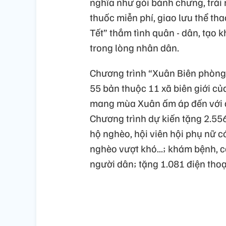
nghĩa như gói bánh chưng, trải
thuốc miễn phí, giao lưu thể th
Tết” thắm tình quân - dân, tạo k
trong lòng nhân dân.
Chương trình “Xuân Biên phòng 
55 bản thuộc 11 xã biên giới củ
mang mùa Xuân ấm áp đến với đ
Chương trình dự kiến tặng 2.556
hộ nghèo, hội viên hội phụ nữ c
nghèo vượt khó...; khám bệnh, 
người dân; tặng 1.081 điện thoạ