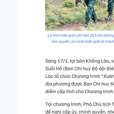
Là tỉnh biên giới với hơn 265 km đường
chủ quyền, an ninh biên giới là trác
Sáng 17/1, tại bản Khổng Lào, x
Suối Hồ (Ban Chỉ huy Bộ đội Bi
Lào tổ chức Chương trình “Xuâ
địa phương được Ban Chỉ huy Bộ
điểm cấp tỉnh cho Chương trìn
Tại chương trình, Phó Chủ tịch
đề nghị cấp ủy, chính quyền, nh