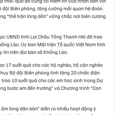
p thời; qua đó củng cố niềm tin của nhân dân với
ộ đội Biên phòng, tăng cường mối quan hệ đoàn
ựng “thế trận lòng dân” vững chắc nơi biên cương
rực UBND tỉnh Lai Châu Tống Thanh Hải đã trao
ổng Lào. Ủy ban Mặt trận Tổ quốc Việt Nam tỉnh
y tín trên địa bàn xã Khổng Lào.
ao 17 suất quà cho các hộ nghèo, hộ cận nghèo
 huy Bộ đội Biên phòng tỉnh tặng 20 chiếc điện
 trao 10 suất quà cho các em học sinh trong Dự
nâng bước em đến trường” và Chương trình “Con
ấm lòng dân bản” diễn ra nhiều hoạt động ý