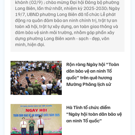
khánh (02/9) ; chào mừng Đại hội Đảng bộ phường
Long Biên, lần thứ nhất, nhiệm kỳ 2025-2030; Ngày
19/7, UBND phường Long Biên đã tổ chức Lễ phát
động ra quân đảm bảo an ninh chính trị, trật tự an
toàn xã hội, trật tự xây dựng, an toàn giao thông và
đảm bảo vệ sinh môi trường, nhằm góp phần xây
dựng phường Long Biên xanh - sạch - đẹp, văn
minh, hiện đại.
Rộn ràng Ngày hội “Toàn
dân bảo vệ an ninh Tổ
quốc” trên quê hương
Mường Phăng lịch sử
Hà Tĩnh tổ chức điểm
“Ngày hội toàn dân bảo vệ
an ninh Tổ quốc”