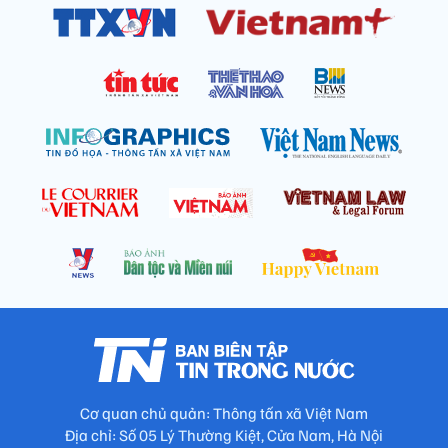
Cơ quan chủ quản: Thông tấn xã Việt Nam
Địa chỉ: Số 05 Lý Thường Kiệt, Cửa Nam, Hà Nội