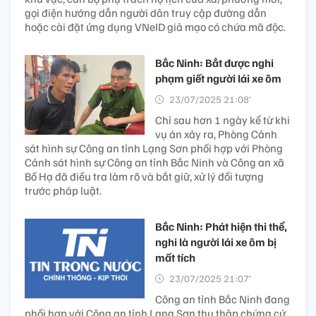
gọi điện hướng dẫn người dân truy cập đường dẫn
hoặc cài đặt ứng dụng VNeID giả mạo có chứa mã độc.
Bắc Ninh: Bắt được nghi
phạm giết người lái xe ôm
23/07/2025 21:08’
Chỉ sau hơn 1 ngày kể từ khi
vụ án xảy ra, Phòng Cảnh
sát hình sự Công an tỉnh Lạng Sơn phối hợp với Phòng
Cảnh sát hình sự Công an tỉnh Bắc Ninh và Công an xã
Bố Hạ đã điều tra làm rõ và bắt giữ, xử lý đối tượng
trước pháp luật.
Bắc Ninh: Phát hiện thi thể,
nghi là người lái xe ôm bị
mất tích
23/07/2025 21:07’
Công an tỉnh Bắc Ninh đang
phối hợp với Công an tỉnh Lạng Sơn thu thập chứng cứ,