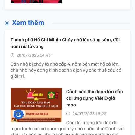
Xem thêm
Thành phố Hồ Chí Minh: Cháy nhà lúc sáng sớm, đôi
nam nữ tử vong
28/07/2025 14:43’
Căn nhà bị cháy là nhà cấp 4, nằm bên một hồ cá lớn,
chủ nhà này đang kinh doanh dịch vụ cho thuê câu cá
giải trí.
Cảnh báo thủ đoạn lừa đảo
cài ứng dụng VNeID giả
mạo
24/07/2025 15:28’
Các đối tượng lừa đảo đã
mạo danh các cơ quan quản lý nhà nước như: Cảnh sát
khu vực, cán bộ phụ trách hộ tịch của xã/phường mới,