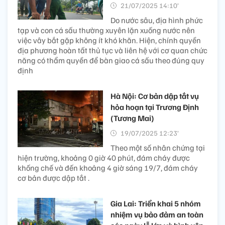
21/07/2025 14:10’
Do nước sâu, địa hình phức
tạp và con cá sấu thường xuyên lặn xuống nước nên
việc vây bắt gặp không ít khó khăn. Hiện, chính quyền
địa phương hoàn tất thủ tục và liên hệ với cơ quan chức
năng có thẩm quyền để bàn giao cá sấu theo đúng quy
định
Hà Nội: Cơ bản dập tắt vụ
hỏa hoạn tại Trương Định
(Tương Mai)
19/07/2025 12:23’
Theo một số nhân chứng tại
hiện trường, khoảng 0 giờ 40 phút, đám cháy được
khống chế và đến khoảng 4 giờ sáng 19/7, đám cháy
cơ bản được dập tắt .
Gia Lai: Triển khai 5 nhóm
nhiệm vụ bảo đảm an toàn