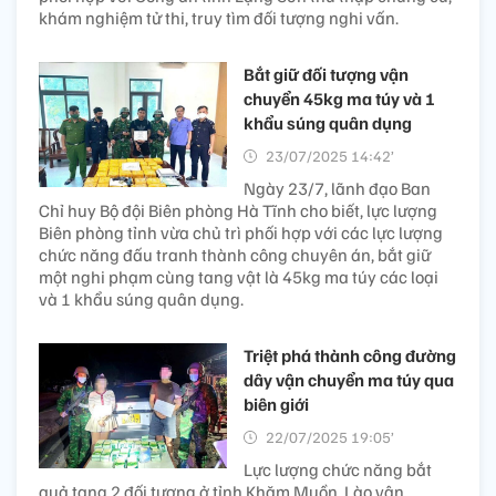
khám nghiệm tử thi, truy tìm đối tượng nghi vấn.
Bắt giữ đối tượng vận
chuyển 45kg ma túy và 1
khẩu súng quân dụng
23/07/2025 14:42’
Ngày 23/7, lãnh đạo Ban
Chỉ huy Bộ đội Biên phòng Hà Tĩnh cho biết, lực lượng
Biên phòng tỉnh vừa chủ trì phối hợp với các lực lượng
chức năng đấu tranh thành công chuyên án, bắt giữ
một nghi phạm cùng tang vật là 45kg ma túy các loại
và 1 khẩu súng quân dụng.
Triệt phá thành công đường
dây vận chuyển ma túy qua
biên giới
22/07/2025 19:05’
Lực lượng chức năng bắt
quả tang 2 đối tượng ở tỉnh Khăm Muồn, Lào vận