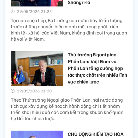
Shangri-la
29/05/2026 21:23’
Tại các cuộc tiếp, Bộ trưởng các nước bày tỏ ấn tượng
trước những chuyển biến mạnh mẽ trong phát triển
kinh tế - xã hội của Việt Nam, khẳng định coi trọng quan
hệ với Việt Nam.
Thứ trưởng Ngoại giao
Phần Lan: Việt Nam và
Phần Lan tăng cường hợp
tác thực chất trên nhiều lĩnh
vực chiến lược
29/05/2026 21:20’
Theo Thứ trưởng Ngoại giao Phần Lan, hai nước đang
tích cực xây dựng kế hoạch hành động chi tiết nhằm
triển khai hiệu quả các cam kết trong khuôn khổ quan
hệ Đối tác chiến lược.
CHỦ ĐỘNG KIẾN TẠO HÒA