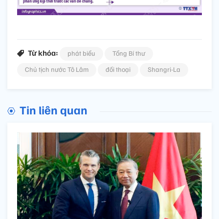
Từ khóa:
phát biểu
Tổng Bí thư
Chủ tịch nước Tô Lâm
đối thoại
Shangri-La
Tin liên quan