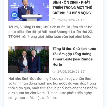
BÌNH - ỔN ĐỊNH - PHÁT
TRIỂN TRONG MỘT THẾ
GIỚI NHIỀU BIẾN ĐỘNG
29/05/2026 21:17’
Tối 29/5, Tổng Bí thư, Chủ tịch nước Tô Lâm đã có bài
phát biểu dẫn đề tại Đối thoại Shangri-La lần thứ 23.
TTXVN trân trọng giới thiệu toàn văn bài phát biểu.
Tổng Bí thư, Chủ tịch nước
Tô Lâm gặp Tổng thống
Timor Leste José Ramos-
Horta
29/05/2026 21:15’
Hai nhà lãnh đạo đánh giá cao sự tin cậy, chân thành
và tinh thần đồng hành mà hai nước đã vun đắp trong
thời gian qua; nhất trí tiếp tục phối hợp chặt chẽ nhằm
đưa quan hệ Việt Nam - Timor Leste phát triển ngày
càng thực chất, hiệu quả hơn.