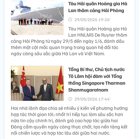
Tàu Hải quân Hoàng gia Hà
Lan thăm cảng Hải Phòng
29/05/2026 19:26’
Tàu Hải quân Hoàng gia Hà
Lan HNLMS De Ruyter thăm
cảng Hải Phòng từ ngày 29/5 đến ngày 1/6, đánh dấu
thêm một cột mốc quan trọng trong quan hệ đối tác
ngày càng sâu sắc giữa Hà Lan và Việt Nam.
Tổng Bí thư, Chủ tịch nước
Tô Lâm hội đàm với Tổng
thống Singapore Tharman
Shanmugaratnam
29/05/2026 17:44’
Hai nhà lãnh đạo chia sẻ nhiều ý kiến về phương hướng
hợp tác thời gian tới; nhất trí tiếp tục làm sâu sắc hơn
nữa tin cậy chính trị, đánh giá cao hợp tác giữa hai
Đảng cầm quyền ngày càng thực chất, tạo nền tảng kết
nối chiến lược và hợp tác lâu dài giữa hai nước.