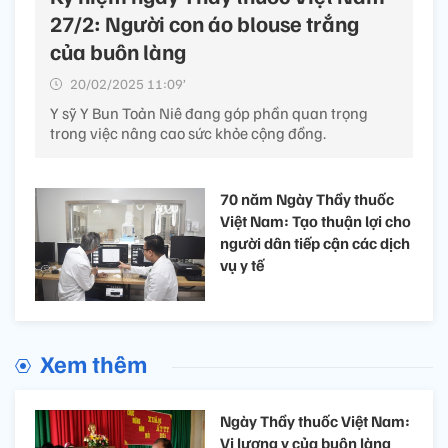
27/2: Người con áo blouse trắng
của buôn làng
20/02/2025 11:09’
Y sỹ Y Bun Toản Niê đang góp phần quan trọng
trong việc nâng cao sức khỏe cộng đồng.
70 năm Ngày Thầy thuốc
Việt Nam: Tạo thuận lợi cho
người dân tiếp cận các dịch
vụ y tế
Xem thêm
Ngày Thầy thuốc Việt Nam:
Vị lương y của buôn làng