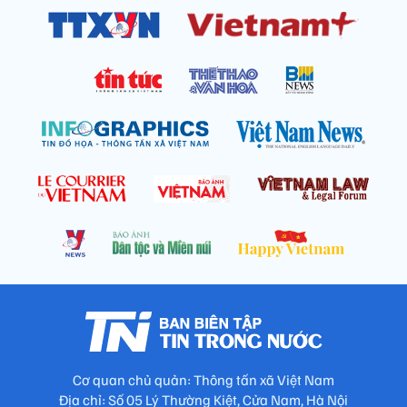
Cơ quan chủ quản: Thông tấn xã Việt Nam
Địa chỉ: Số 05 Lý Thường Kiệt, Cửa Nam, Hà Nội