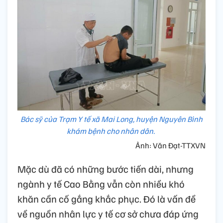
Bác sỹ của Trạm Y tế xã Mai Long, huyện Nguyên Bình
khám bệnh cho nhân dân.
Ảnh: Văn Đạt-TTXVN
Mặc dù đã có những bước tiến dài, nhưng
ngành y tế Cao Bằng vẫn còn nhiều khó
khăn cần cố gắng khắc phục. Đó là vấn đề
về nguồn nhân lực y tế cơ sở chưa đáp ứng