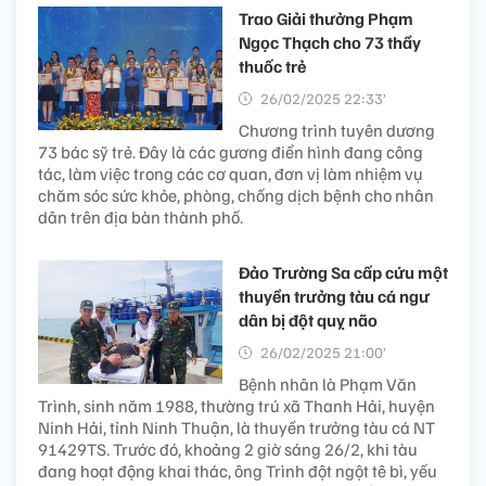
Trao Giải thưởng Phạm
Ngọc Thạch cho 73 thầy
thuốc trẻ
26/02/2025 22:33’
Chương trình tuyên dương
73 bác sỹ trẻ. Đây là các gương điển hình đang công
tác, làm việc trong các cơ quan, đơn vị làm nhiệm vụ
chăm sóc sức khỏe, phòng, chống dịch bệnh cho nhân
dân trên địa bàn thành phố.
Đảo Trường Sa cấp cứu một
thuyền trưởng tàu cá ngư
dân bị đột quỵ não
26/02/2025 21:00’
Bệnh nhân là Phạm Văn
Trình, sinh năm 1988, thường trú xã Thanh Hải, huyện
Ninh Hải, tỉnh Ninh Thuận, là thuyền trưởng tàu cá NT
91429TS. Trước đó, khoảng 2 giờ sáng 26/2, khi tàu
đang hoạt động khai thác, ông Trình đột ngột tê bì, yếu