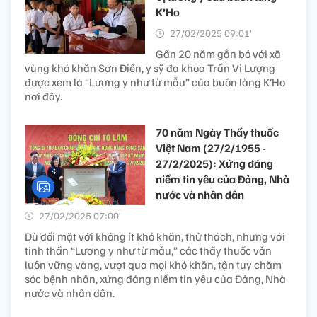
K’Ho
27/02/2025 09:01’
Gần 20 năm gắn bó với xã
vùng khó khăn Sơn Điền, y sỹ đa khoa Trần Vi Lượng
được xem là “Lương y như từ mẫu” của buôn làng K’Ho
nơi đây.
70 năm Ngày Thầy thuốc
Việt Nam (27/2/1955 -
27/2/2025): Xứng đáng
niềm tin yêu của Đảng, Nhà
nước và nhân dân
27/02/2025 07:00’
Dù đối mặt với không ít khó khăn, thử thách, nhưng với
tinh thần “Lương y như từ mẫu,” các thầy thuốc vẫn
luôn vững vàng, vượt qua mọi khó khăn, tận tụy chăm
sóc bệnh nhân, xứng đáng niềm tin yêu của Đảng, Nhà
nước và nhân dân.