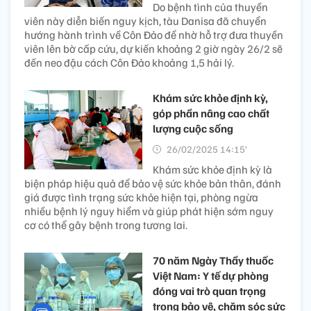
Do bệnh tình của thuyền
viên này diễn biến nguy kịch, tàu Danisa đã chuyển
hướng hành trình về Côn Đảo để nhờ hỗ trợ đưa thuyền
viên lên bờ cấp cứu, dự kiến khoảng 2 giờ ngày 26/2 sẽ
đến neo đậu cách Côn Đảo khoảng 1,5 hải lý.
Khám sức khỏe định kỳ,
góp phần nâng cao chất
lượng cuộc sống
26/02/2025 14:15’
Khám sức khỏe định kỳ là
biện pháp hiệu quả để bảo vệ sức khỏe bản thân, đánh
giá được tình trạng sức khỏe hiện tại, phòng ngừa
nhiều bệnh lý nguy hiểm và giúp phát hiện sớm nguy
cơ có thể gây bệnh trong tương lai.
70 năm Ngày Thầy thuốc
Việt Nam: Y tế dự phòng
đóng vai trò quan trọng
trong bảo vệ, chăm sóc sức