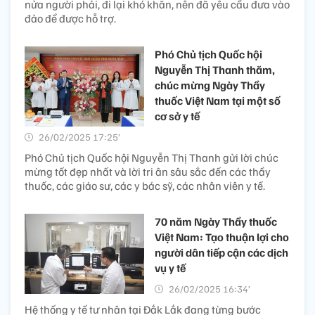
nửa người phải, đi lại khó khăn, nên đã yêu cầu đưa vào
đảo để được hỗ trợ.
Phó Chủ tịch Quốc hội
Nguyễn Thị Thanh thăm,
chúc mừng Ngày Thầy
thuốc Việt Nam tại một số
cơ sở y tế
26/02/2025 17:25’
Phó Chủ tịch Quốc hội Nguyễn Thị Thanh gửi lời chúc
mừng tốt đẹp nhất và lời tri ân sâu sắc đến các thầy
thuốc, các giáo sư, các y bác sỹ, các nhân viên y tế.
70 năm Ngày Thầy thuốc
Việt Nam: Tạo thuận lợi cho
người dân tiếp cận các dịch
vụ y tế
26/02/2025 16:34’
Hệ thống y tế tư nhân tại Đắk Lắk đang từng bước