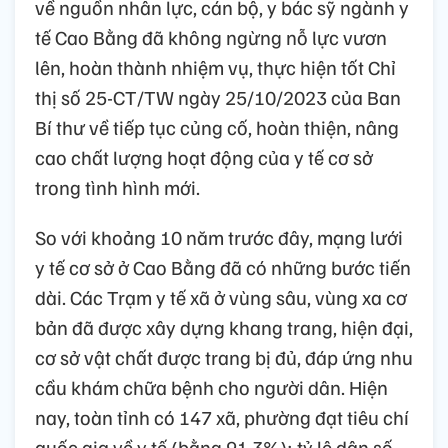
về nguồn nhân lực, cán bộ, y bác sỹ ngành y
tế Cao Bằng đã không ngừng nỗ lực vươn
lên, hoàn thành nhiệm vụ, thực hiện tốt Chỉ
thị số 25-CT/TW ngày 25/10/2023 của Ban
Bí thư về tiếp tục củng cố, hoàn thiện, nâng
cao chất lượng hoạt động của y tế cơ sở
trong tình hình mới.
So với khoảng 10 năm trước đây, mạng lưới
y tế cơ sở ở Cao Bằng đã có những bước tiến
dài. Các Trạm y tế xã ở vùng sâu, vùng xa cơ
bản đã được xây dựng khang trang, hiện đại,
cơ sở vật chất được trang bị đủ, đáp ứng nhu
cầu khám chữa bệnh cho người dân. Hiện
nay, toàn tỉnh có 147 xã, phường đạt tiêu chí
quốc gia về y tế (bằng 91,3%); tỷ lệ dân số