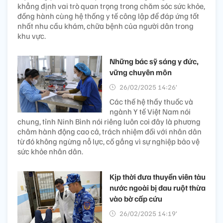
khẳng định vai trò quan trọng trong chăm sóc sức khỏe,
đồng hành cùng hệ thống y tế công lập để đáp ứng tốt
nhất nhu cầu khám, chữa bệnh của người dân trong
khu vực.
Những bác sỹ sáng y đức,
vững chuyên môn
26/02/2025 14:26’
Các thế hệ thầy thuốc và
ngành Y tế Việt Nam nói
chung, tỉnh Ninh Bình nói riêng luôn coi đây là phương
châm hành động cao cả, trách nhiệm đối với nhân dân
từ đó không ngừng nỗ lực, cố gắng vì sự nghiệp bảo vệ
sức khỏe nhân dân.
Kịp thời đưa thuyền viên tàu
nước ngoài bị đau ruột thừa
vào bờ cấp cứu
26/02/2025 14:19’