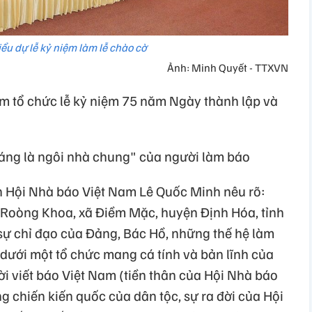
iểu dự lễ kỷ niệm làm lễ chào cờ
Ảnh: Minh Quyết - TTXVN
m tổ chức lễ kỷ niệm 75 năm Ngày thành lập và
đáng là ngôi nhà chung" của người làm báo
ịch Hội Nhà báo Việt Nam Lê Quốc Minh nêu rõ:
 Roòng Khoa, xã Ðiềm Mặc, huyện Ðịnh Hóa, tỉnh
 sự chỉ đạo của Đảng, Bác Hồ, những thế hệ làm
 dưới một tổ chức mang cá tính và bản lĩnh của
i viết báo Việt Nam (tiền thân của Hội Nhà báo
g chiến kiến quốc của dân tộc, sự ra đời của Hội