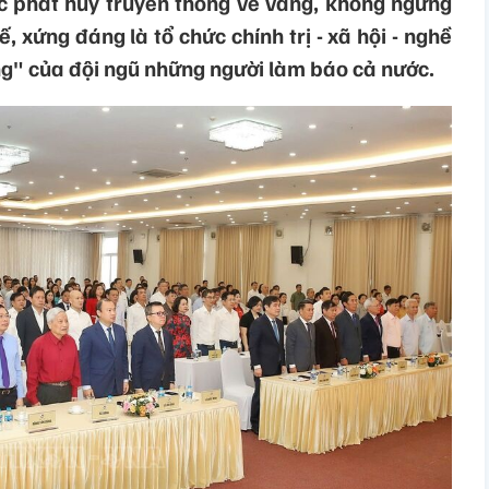
c phát huy truyền thống vẻ vang, không ngừng
hế, xứng đáng là tổ chức chính trị - xã hội - nghề
ung" của đội ngũ những người làm báo cả nước.