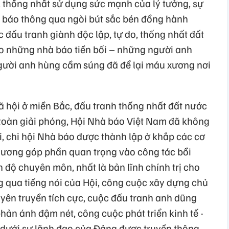
 thống nhất sử dụng sức mạnh của lý tưởng, sự
 báo thông qua ngòi bút sắc bén đồng hành
đấu tranh giành độc lập, tự do, thống nhất đất
ao những nhà báo tiền bối – những người anh
gười anh hùng cầm súng đã để lại máu xương nơi
ã hội ở miền Bắc, đấu tranh thống nhất đất nước
toàn giải phóng, Hội Nhà báo Việt Nam đã không
, chi hội Nhà báo được thành lập ở khắp các cơ
hương góp phần quan trọng vào công tác bồi
 độ chuyên môn, nhất là bản lĩnh chính trị cho
 qua tiếng nói của Hội, công cuộc xây dựng chủ
uyên truyền tích cực, cuộc đấu tranh anh dũng
n ánh đậm nét, công cuộc phát triển kinh tế -
t dưới sự lãnh đạo của Đảng được truyền thông