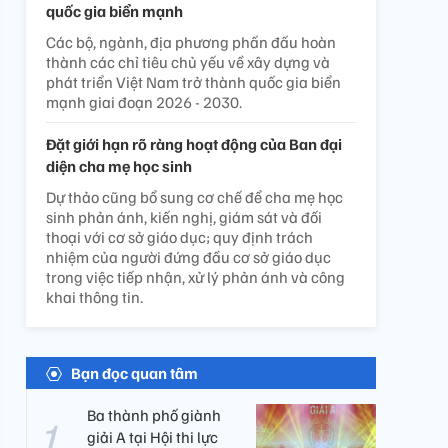
quốc gia biển mạnh
Các bộ, ngành, địa phương phấn đấu hoàn
thành các chỉ tiêu chủ yếu về xây dựng và
phát triển Việt Nam trở thành quốc gia biển
mạnh giai đoạn 2026 - 2030.
Đặt giới hạn rõ ràng hoạt động của Ban đại
diện cha mẹ học sinh
Dự thảo cũng bổ sung cơ chế để cha mẹ học
sinh phản ánh, kiến nghị, giám sát và đối
thoại với cơ sở giáo dục; quy định trách
nhiệm của người đứng đầu cơ sở giáo dục
trong việc tiếp nhận, xử lý phản ánh và công
khai thông tin.
Bạn đọc quan tâm
Ba thành phố giành
giải A tại Hội thi lực