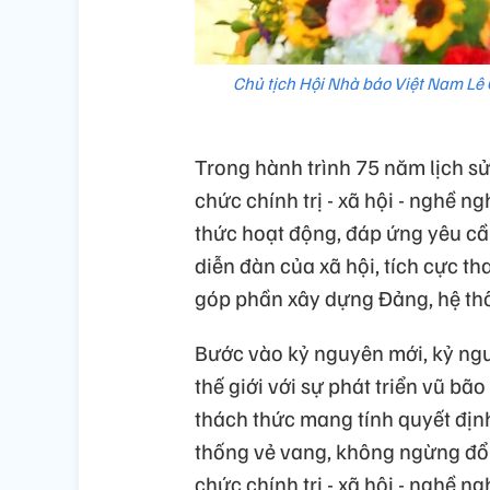
Chủ tịch Hội Nhà báo Việt Nam Lê 
Trong hành trình 75 năm lịch sử
chức chính trị - xã hội - nghề 
thức hoạt động, đáp ứng yêu cầu
diễn đàn của xã hội, tích cực th
góp phần xây dựng Đảng, hệ thố
Bước vào kỷ nguyên mới, kỷ ngu
thế giới với sự phát triển vũ bã
thách thức mang tính quyết định
thống vẻ vang, không ngừng đổi 
chức chính trị - xã hội - nghề n