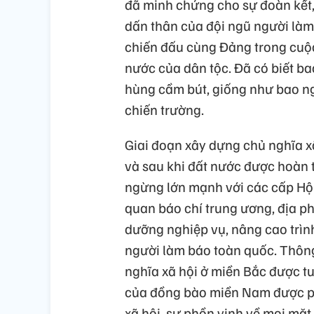
đã minh chứng cho sự đoàn kết,
dấn thân của đội ngũ người làm
chiến đấu cùng Đảng trong cuộc 
nước của dân tộc. Đã có biết b
hùng cầm bút, giống như bao n
chiến trường.
Giai đoạn xây dựng chủ nghĩa x
và sau khi đất nước được hoàn 
ngừng lớn mạnh với các cấp Hội
quan báo chí trung ương, địa p
dưỡng nghiệp vụ, nâng cao trình
người làm báo toàn quốc. Thông
nghĩa xã hội ở miền Bắc được t
của đồng bào miền Nam được phả
xã hội, sự phồn vinh về mọi mặ