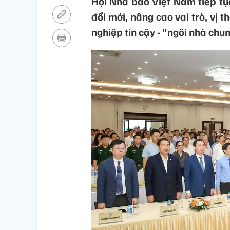
Hội Nhà báo Việt Nam tiếp tụ
đổi mới, nâng cao vai trò, vị t
nghiệp tin cậy - "ngôi nhà ch