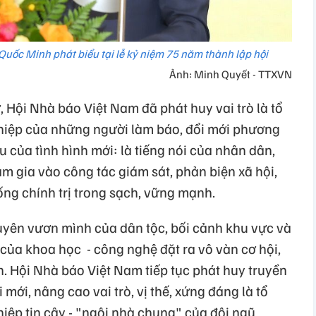
Quốc Minh phát biểu tại lễ kỷ niệm 75 năm thành lập hội
Ảnh: Minh Quyết - TTXVN
, Hội Nhà báo Việt Nam đã phát huy vai trò là tổ
nghiệp của những người làm báo, đổi mới phương
 của tình hình mới: là tiếng nói của nhân dân,
am gia vào công tác giám sát, phản biện xã hội,
ng chính trị trong sạch, vững mạnh.
yên vươn mình của dân tộc, bối cảnh khu vực và
o của khoa học - công nghệ đặt ra vô vàn cơ hội,
. Hội Nhà báo Việt Nam tiếp tục phát huy truyền
mới, nâng cao vai trò, vị thế, xứng đáng là tổ
ghiệp tin cậy - "ngôi nhà chung" của đội ngũ