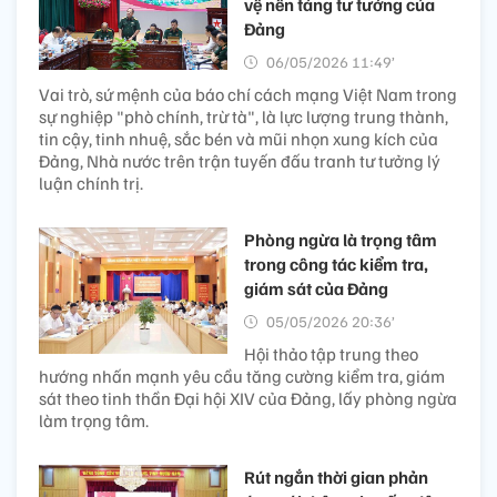
vệ nền tảng tư tưởng của
Đảng
06/05/2026 11:49’
Vai trò, sứ mệnh của báo chí cách mạng Việt Nam trong
sự nghiệp "phò chính, trừ tà", là lực lượng trung thành,
tin cậy, tinh nhuệ, sắc bén và mũi nhọn xung kích của
Đảng, Nhà nước trên trận tuyến đấu tranh tư tưởng lý
luận chính trị.
Phòng ngừa là trọng tâm
trong công tác kiểm tra,
giám sát của Đảng
05/05/2026 20:36’
Hội thảo tập trung theo
hướng nhấn mạnh yêu cầu tăng cường kiểm tra, giám
sát theo tinh thần Đại hội XIV của Đảng, lấy phòng ngừa
làm trọng tâm.
Rút ngắn thời gian phản