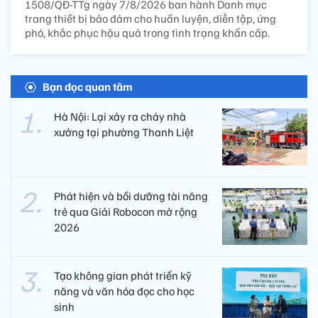
1508/QĐ-TTg ngày 7/8/2026 ban hành Danh mục
trang thiết bị bảo đảm cho huấn luyện, diễn tập, ứng
phó, khắc phục hậu quả trong tình trạng khẩn cấp.
Bạn đọc quan tâm
Hà Nội: Lại xảy ra cháy nhà
xưởng tại phường Thanh Liệt
Phát hiện và bồi dưỡng tài năng
trẻ qua Giải Robocon mở rộng
2026
Tạo không gian phát triển kỹ
năng và văn hóa đọc cho học
sinh