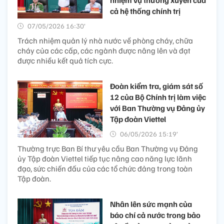
nhiệm vụ thường xuyên của
cả hệ thống chính trị
07/05/2026 16:30’
Trách nhiệm quản lý nhà nước về phòng cháy, chữa
cháy của các cấp, các ngành được nâng lên và đạt
được nhiều kết quả tích cực.
Đoàn kiểm tra, giám sát số
12 của Bộ Chính trị làm việc
với Ban Thường vụ Đảng ủy
Tập đoàn Viettel
06/05/2026 15:19’
Thường trực Ban Bí thư yêu cầu Ban Thường vụ Đảng
ủy Tập đoàn Viettel tiếp tục nâng cao năng lực lãnh
đạo, sức chiến đấu của các tổ chức đảng trong toàn
Tập đoàn.
Nhân lên sức mạnh của
báo chí cả nước trong bảo