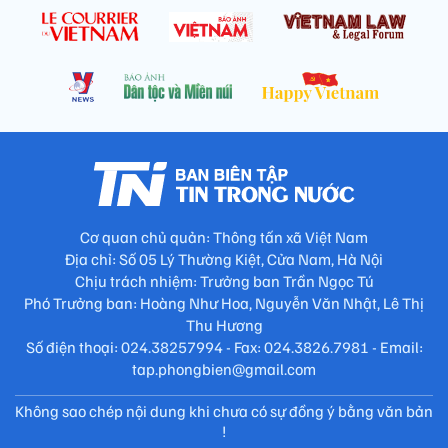
Cơ quan chủ quản: Thông tấn xã Việt Nam
Địa chỉ: Số 05 Lý Thường Kiệt, Cửa Nam, Hà Nội
Chịu trách nhiệm: Trưởng ban Trần Ngọc Tú
Phó Trưởng ban: Hoàng Như Hoa, Nguyễn Văn Nhật, Lê Thị
Thu Hương
Số điện thoại: 024.38257994 - Fax: 024.3826.7981 - Email:
tap.phongbien@gmail.com
Không sao chép nội dung khi chưa có sự đồng ý bằng văn bản
!