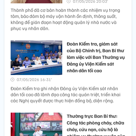
07/05/2026 20:03’
Thành phố đã cơ bản hoàn thành các nhiệm vụ trọng
tâm, bảo đảm bộ máy vận hành ổn định, thông suốt,
không để gián đoạn hoạt động quản lý nhà nước và
phục vụ nhân dân.
Đoàn Kiểm tra, giám sát
của Bộ Chính trị, Ban Bí thư
làm việc với Ban Thường vụ
Đảng ủy Viện Kiểm sát
nhân dân tối cao
07/05/2026 16:31’
Đoàn Kiểm tra ghi nhận Đảng ủy Viện Kiểm sát nhân
dân tối cao đã lãnh đạo công tác quán triệt, triển khai
các Nghị quyết được thực hiện đồng bộ, diện rộng.
Thường trực Ban Bí thư:
Công tác phòng cháy, chữa
cháy, cứu nạn, cứu hộ là