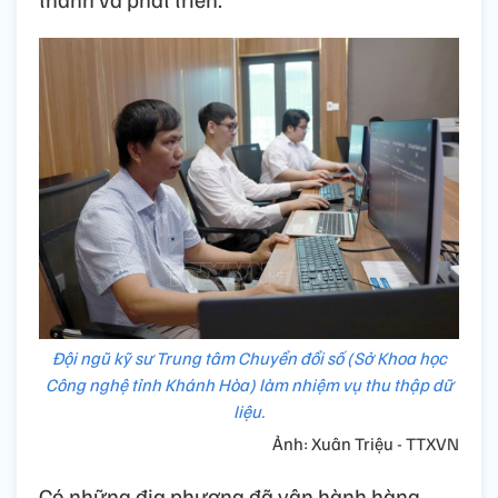
Đội ngũ kỹ sư Trung tâm Chuyển đổi số (Sở Khoa học
Công nghệ tỉnh Khánh Hòa) làm nhiệm vụ thu thập dữ
liệu.
Ảnh: Xuân Triệu - TTXVN
Có những địa phương đã vận hành hàng