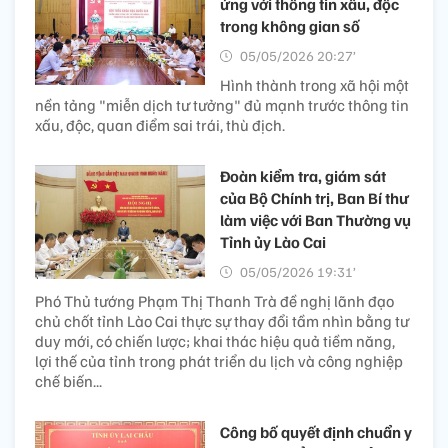
ứng với thông tin xấu, độc
trong không gian số
05/05/2026 20:27’
Hình thành trong xã hội một
nền tảng "miễn dịch tư tưởng" đủ mạnh trước thông tin
xấu, độc, quan điểm sai trái, thù địch.
Đoàn kiểm tra, giám sát
của Bộ Chính trị, Ban Bí thư
làm việc với Ban Thường vụ
Tỉnh ủy Lào Cai
05/05/2026 19:31’
Phó Thủ tướng Phạm Thị Thanh Trà đề nghị lãnh đạo
chủ chốt tỉnh Lào Cai thực sự thay đổi tầm nhìn bằng tư
duy mới, có chiến lược; khai thác hiệu quả tiềm năng,
lợi thế của tỉnh trong phát triển du lịch và công nghiệp
chế biến...
Công bố quyết định chuẩn y