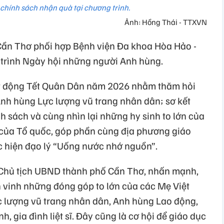
 chính sách nhận quà tại chương trình.
Ảnh: Hồng Thái - TTXVN
Cần Thơ phối hợp Bệnh viện Đa khoa Hòa Hảo -
trình Ngày hội những người Anh hùng.
ạt động Tết Quân Dân năm 2026 nhằm thăm hỏi
nh hùng Lực lượng vũ trang nhân dân; sơ kết
h sách và cùng nhìn lại những hy sinh to lớn của
o của Tổ quốc, góp phần cùng địa phương giáo
c hiện đạo lý “Uống nước nhớ nguồn”.
Chủ tịch UBND thành phố Cần Thơ, nhấn mạnh,
ôn vinh những đóng góp to lớn của các Mẹ Việt
lượng vũ trang nhân dân, Anh hùng Lao động,
h, gia đình liệt sĩ. Đây cũng là cơ hội để giáo dục