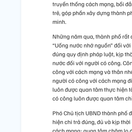
truyền thống cách mạng, bồi đắp
trẻ, góp phần xây dựng thành p
minh.
Những năm qua, thành phố rất 
“Uống nước nhớ nguồn” đối với 
đúng quy định pháp luật, kịp th
nước đối với người có công. Côn
công với cách mạng và thân nhân 
người có công với cách mạng đ
luôn được quan tâm thực hiện t
có công luôn được quan tâm chỉ 
Phó Chủ tịch UBND thành phố đề 
hiện chi trả đúng, đủ và kịp thờ
cách mạng; quan tâm chăm lo đờ