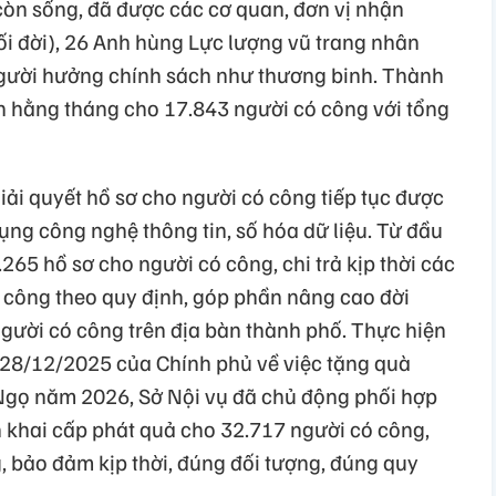
òn sống, đã được các cơ quan, đơn vị nhận
i đời), 26 Anh hùng Lực lượng vũ trang nhân
người hưởng chính sách như thương binh. Thành
ên hằng tháng cho 17.843 người có công với tổng
iải quyết hồ sơ cho người có công tiếp tục được
ng công nghệ thông tin, số hóa dữ liệu. Từ đầu
265 hồ sơ cho người có công, chi trả kịp thời các
 công theo quy định, góp phần nâng cao đời
người có công trên địa bàn thành phố. Thực hiện
28/12/2025 của Chính phủ về việc tặng quà
Ngọ năm 2026, Sở Nội vụ đã chủ động phối hợp
ển khai cấp phát quả cho 32.717 người có công,
g, bảo đảm kịp thời, đúng đối tượng, đúng quy