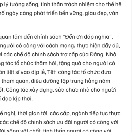
 lý tưởng sống, tinh thần trách nhiệm cho thế hệ
hố ngày càng phát triển bền vững, giàu đẹp, văn
quan tâm đến chính sách “Đền ơn đáp nghĩa”,
người có công với cách mạng; thực hiện đầy đủ,
ời các chế độ chính sách trợ cấp của Đảng, Nhà
g tác tổ chức thăm hỏi, tặng quà cho người có
liệt sĩ vào dịp lễ, Tết; công tác tổ chức đưa
i tham quan, điều dưỡng tập trung hằng năm
ốt. Công tác xây dựng, sửa chữa nhà cho người
đạo kịp thời.
nghị, thời gian tới, các cấp, ngành tiếp tục thực
i các chế độ chính sách ưu đãi người có công với
i sống vật chất, tinh thần người có công với