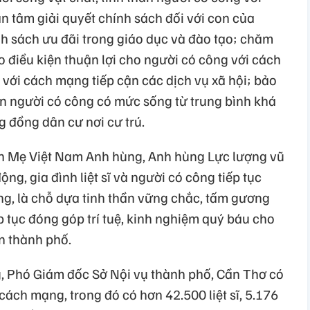
 tâm giải quyết chính sách đối với con của
 sách ưu đãi trong giáo dục và đào tạo; chăm
ạo điều kiện thuận lợi cho người có công với cách
với cách mạng tiếp cận các dịch vụ xã hội; bảo
n người có công có mức sống từ trung bình khá
g đồng dân cư nơi cư trú.
 Mẹ Việt Nam Anh hùng, Anh hùng Lực lượng vũ
g, gia đình liệt sĩ và người có công tiếp tục
g, là chỗ dựa tinh thần vững chắc, tấm gương
ếp tục đóng góp trí tuệ, kinh nghiệm quý báu cho
n thành phố.
 Phó Giám đốc Sở Nội vụ thành phố, Cần Thơ có
cách mạng, trong đó có hơn 42.500 liệt sĩ, 5.176