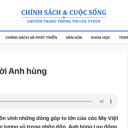
CHÍNH SÁCH VÀ PHÁT TRIỂN
VĂN HÓA
KHOA HỌC
TRAN
ời Anh hùng
 tôn vinh những đóng góp to lớn của các Mẹ Việt
 lượng vũ trang nhân dân, Anh hùng Lao động,