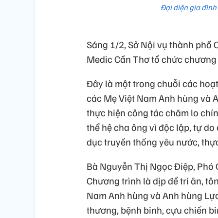
Đại diện gia đình
Sáng 1/2, Sở Nội vụ thành phố 
Medic Cần Thơ tổ chức chương 
Đây là một trong chuỗi các ho
các Mẹ Việt Nam Anh hùng và A
thực hiện công tác chăm lo chín
thể hệ cha ông vì độc lập, tự d
dục truyền thống yêu nước, thự
Bà Nguyễn Thị Ngọc Điệp, Phó 
Chương trình là dịp để tri ân, t
Nam Anh hùng và Anh hùng Lực 
thương, bệnh binh, cựu chiến bin