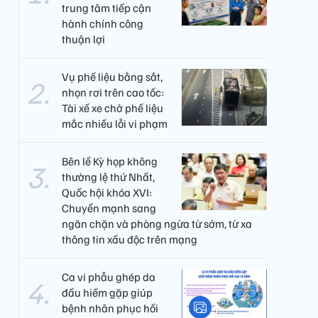
trung tâm tiếp cận
hành chính công
thuận lợi
Vụ phế liệu bằng sắt,
nhọn rơi trên cao tốc:
Tài xế xe chở phế liệu
mắc nhiều lỗi vi phạm
Bên lề Kỳ họp không
thường lệ thứ Nhất,
Quốc hội khóa XVI:
Chuyển mạnh sang
ngăn chặn và phòng ngừa từ sớm, từ xa
thông tin xấu độc trên mạng
Ca vi phẫu ghép da
đầu hiếm gặp giúp
bệnh nhân phục hồi