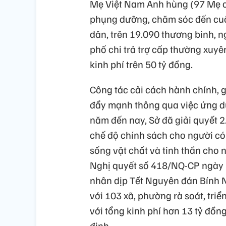
Mẹ Việt Nam Anh hùng (97 Mẹ c
phụng dưỡng, chăm sóc đến cuố
dân, trên 19.090 thương binh, 
phố chi trả trợ cấp thường xuy
kinh phí trên 50 tỷ đồng.
Công tác cải cách hành chính, g
đẩy mạnh thông qua việc ứng dụ
năm đến nay, Sở đã giải quyết 2.
chế độ chính sách cho người có
sống vật chất và tinh thần cho 
Nghị quyết số 418/NQ-CP ngày 
nhân dịp Tết Nguyên đán Bính 
với 103 xã, phường rà soát, tri
với tổng kinh phí hơn 13 tỷ đồn
định.