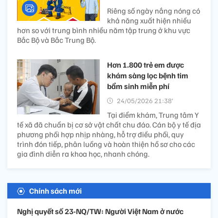
Riêng số ngày nắng nóng có
khả năng xuất hiện nhiều
hơn so với trung bình nhiều năm tập trung ở khu vực
Bắc Bộ và Bắc Trung Bộ.
Hơn 1.800 trẻ em được
khám sàng lọc bệnh tim
bẩm sinh miễn phí
24/05/2026 21:38’
Tại điểm khám, Trung tâm Y
tế xã đã chuẩn bị cơ sở vật chất chu đáo. Cán bộ y tế địa
phương phối hợp nhịp nhàng, hỗ trợ điều phối, quy
trình đón tiếp, phân luồng và hoàn thiện hồ sơ cho các
gia đình diễn ra khoa học, nhanh chóng.
Chính sách mới
Nghị quyết số 23-NQ/TW: Người Việt Nam ở nước