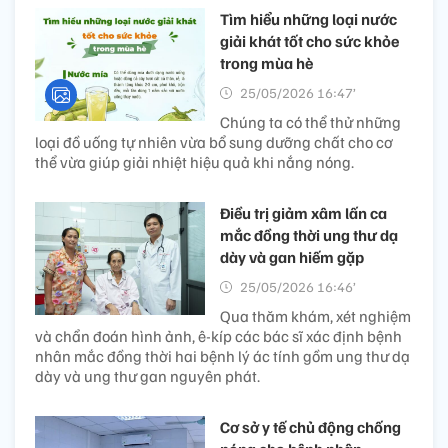
Tìm hiểu những loại nước
giải khát tốt cho sức khỏe
trong mùa hè
25/05/2026 16:47’
Chúng ta có thể thử những
loại đồ uống tự nhiên vừa bổ sung dưỡng chất cho cơ
thể vừa giúp giải nhiệt hiệu quả khi nắng nóng.
Điều trị giảm xâm lấn ca
mắc đồng thời ung thư dạ
dày và gan hiếm gặp
25/05/2026 16:46’
Qua thăm khám, xét nghiệm
và chẩn đoán hình ảnh, ê-kíp các bác sĩ xác định bệnh
nhân mắc đồng thời hai bệnh lý ác tính gồm ung thư dạ
dày và ung thư gan nguyên phát.
Cơ sở y tế chủ động chống