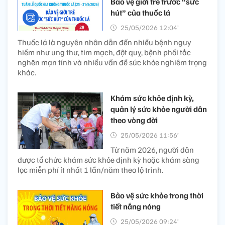
Bảo vệ giới trẻ trước “sức
hút” của thuốc lá
25/05/2026 12:04’
Thuốc lá là nguyên nhân dẫn đến nhiều bệnh nguy
hiểm như ung thư, tim mạch, đột quỵ, bệnh phổi tắc
nghẽn mạn tính và nhiều vấn đề sức khỏe nghiêm trọng
khác.
Khám sức khỏe định kỳ,
quản lý sức khỏe người dân
theo vòng đời
25/05/2026 11:56’
Từ năm 2026, người dân
được tổ chức khám sức khỏe định kỳ hoặc khám sàng
lọc miễn phí ít nhất 1 lần/năm theo lộ trình.
Bảo vệ sức khỏe trong thời
tiết nắng nóng
25/05/2026 09:24’