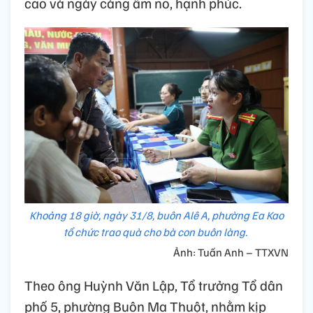
cao và ngày càng ấm no, hạnh phúc.
Khoảng 18 giờ, ngày 31/8, buôn Alê A, phường Ea Kao
tổ chức trao quà cho bà con buôn làng.
Ảnh: Tuấn Anh – TTXVN
Theo ông Huỳnh Văn Lập, Tổ trưởng Tổ dân
phố 5, phường Buôn Ma Thuột, nhằm kịp