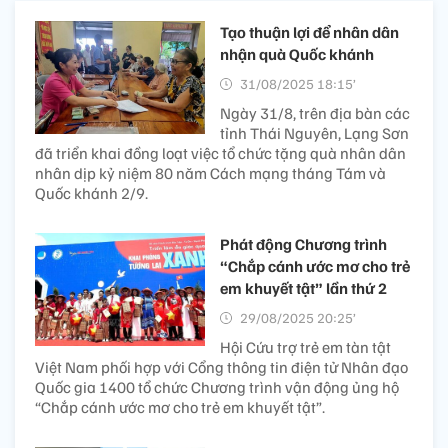
Tạo thuận lợi để nhân dân
nhận quà Quốc khánh
31/08/2025 18:15’
Ngày 31/8, trên địa bàn các
tỉnh Thái Nguyên, Lạng Sơn
đã triển khai đồng loạt việc tổ chức tặng quà nhân dân
nhân dịp kỷ niệm 80 năm Cách mạng tháng Tám và
Quốc khánh 2/9.
Phát động Chương trình
“Chắp cánh ước mơ cho trẻ
em khuyết tật” lần thứ 2
29/08/2025 20:25’
Hội Cứu trợ trẻ em tàn tật
Việt Nam phối hợp với Cổng thông tin điện tử Nhân đạo
Quốc gia 1400 tổ chức Chương trình vận động ủng hộ
“Chắp cánh ước mơ cho trẻ em khuyết tật”.