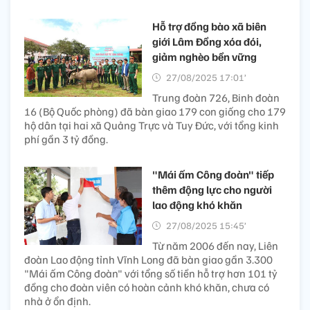
Hỗ trợ đồng bào xã biên
giới Lâm Đồng xóa đói,
giảm nghèo bền vững
27/08/2025 17:01’
Trung đoàn 726, Binh đoàn
16 (Bộ Quốc phòng) đã bàn giao 179 con giống cho 179
hộ dân tại hai xã Quảng Trực và Tuy Đức, với tổng kinh
phí gần 3 tỷ đồng.
"Mái ấm Công đoàn" tiếp
thêm động lực cho người
lao động khó khăn
27/08/2025 15:45’
Từ năm 2006 đến nay, Liên
đoàn Lao động tỉnh Vĩnh Long đã bàn giao gần 3.300
"Mái ấm Công đoàn" với tổng số tiền hỗ trợ hơn 101 tỷ
đồng cho đoàn viên có hoàn cảnh khó khăn, chưa có
nhà ở ổn định.