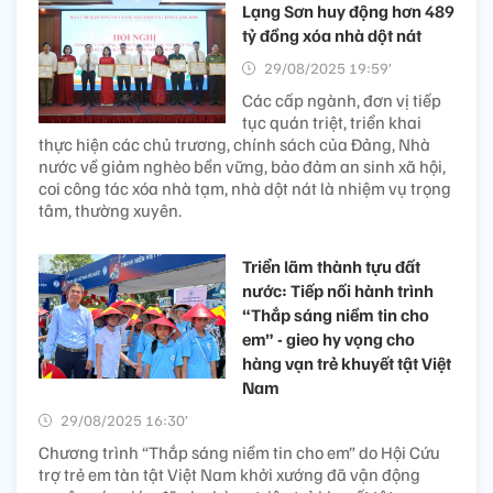
Lạng Sơn huy động hơn 489
tỷ đồng xóa nhà dột nát
29/08/2025 19:59’
Các cấp ngành, đơn vị tiếp
tục quán triệt, triển khai
thực hiện các chủ trương, chính sách của Đảng, Nhà
nước về giảm nghèo bền vững, bảo đảm an sinh xã hội,
coi công tác xóa nhà tạm, nhà dột nát là nhiệm vụ trọng
tâm, thường xuyên.
Triển lãm thành tựu đất
nước: Tiếp nối hành trình
“Thắp sáng niềm tin cho
em” - gieo hy vọng cho
hàng vạn trẻ khuyết tật Việt
Nam
29/08/2025 16:30’
Chương trình “Thắp sáng niềm tin cho em” do Hội Cứu
trợ trẻ em tàn tật Việt Nam khởi xướng đã vận động