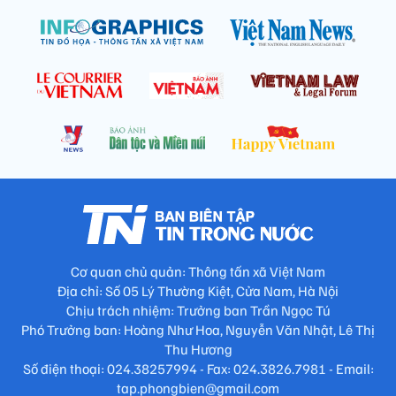
Cơ quan chủ quản: Thông tấn xã Việt Nam
Địa chỉ: Số 05 Lý Thường Kiệt, Cửa Nam, Hà Nội
Chịu trách nhiệm: Trưởng ban Trần Ngọc Tú
Phó Trưởng ban: Hoàng Như Hoa, Nguyễn Văn Nhật, Lê Thị
Thu Hương
Số điện thoại: 024.38257994 - Fax: 024.3826.7981 - Email:
tap.phongbien@gmail.com