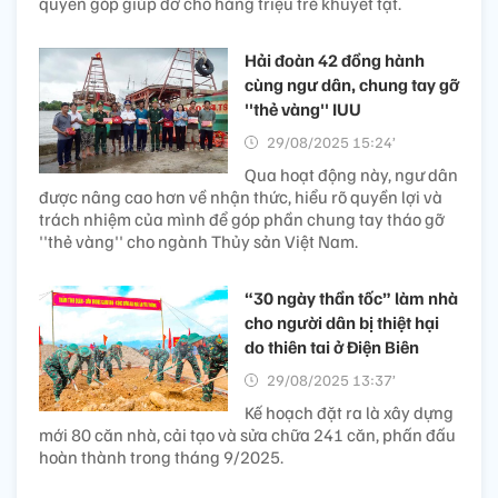
quyên góp giúp đỡ cho hàng triệu trẻ khuyết tật.
Hải đoàn 42 đồng hành
cùng ngư dân, chung tay gỡ
''thẻ vàng'' IUU
29/08/2025 15:24’
Qua hoạt động này, ngư dân
được nâng cao hơn về nhận thức, hiểu rõ quyền lợi và
trách nhiệm của mình để góp phần chung tay tháo gỡ
''thẻ vàng'' cho ngành Thủy sản Việt Nam.
“30 ngày thần tốc” làm nhà
cho người dân bị thiệt hại
do thiên tai ở Điện Biên
29/08/2025 13:37’
Kế hoạch đặt ra là xây dựng
mới 80 căn nhà, cải tạo và sửa chữa 241 căn, phấn đấu
hoàn thành trong tháng 9/2025.