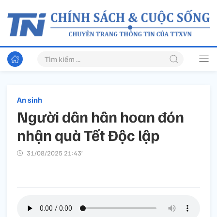
An sinh
Người dân hân hoan đón
nhận quà Tết Độc lập
31/08/2025 21:43’