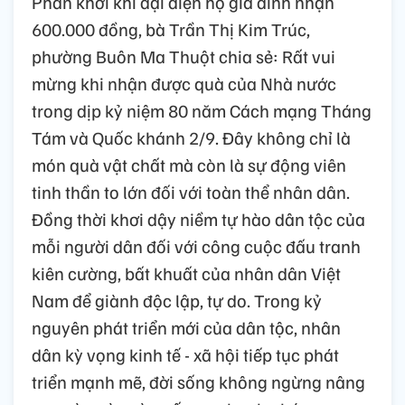
Phấn khởi khi đại diện hộ gia đình nhận
600.000 đồng, bà Trần Thị Kim Trúc,
phường Buôn Ma Thuột chia sẻ: Rất vui
mừng khi nhận được quà của Nhà nước
trong dịp kỷ niệm 80 năm Cách mạng Tháng
Tám và Quốc khánh 2/9. Đây không chỉ là
món quà vật chất mà còn là sự động viên
tinh thần to lớn đối với toàn thể nhân dân.
Đồng thời khơi dậy niềm tự hào dân tộc của
mỗi người dân đối với công cuộc đấu tranh
kiên cường, bất khuất của nhân dân Việt
Nam để giành độc lập, tự do. Trong kỷ
nguyên phát triển mới của dân tộc, nhân
dân kỳ vọng kinh tế - xã hội tiếp tục phát
triển mạnh mẽ, đời sống không ngừng nâng