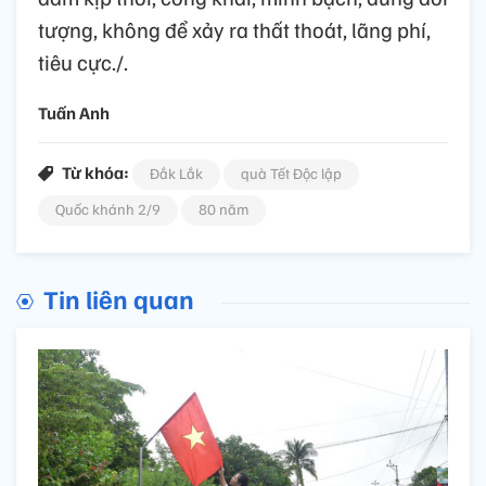
tượng, không để xảy ra thất thoát, lãng phí,
tiêu cực./.
Tuấn Anh
Từ khóa:
Đắk Lắk
quà Tết Độc lập
Quốc khánh 2/9
80 năm
Tin liên quan