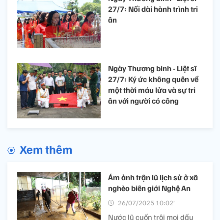
27/7: Nối dài hành trình tri
ân
Ngày Thương binh - Liệt sĩ
27/7: Ký ức không quên về
một thời máu lửa và sự tri
ân với người có công
Xem thêm
Ám ảnh trận lũ lịch sử ở xã
nghèo biên giới Nghệ An
26/07/2025 10:02’
Nước lũ cuốn trôi mọi dấu