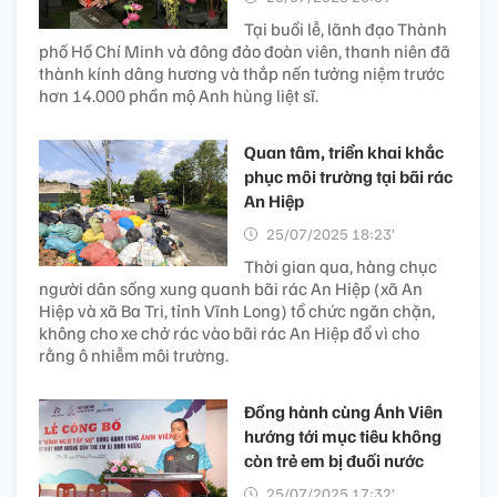
Tại buổi lễ, lãnh đạo Thành
phố Hồ Chí Minh và đông đảo đoàn viên, thanh niên đã
thành kính dâng hương và thắp nến tưởng niệm trước
hơn 14.000 phần mộ Anh hùng liệt sĩ.
Quan tâm, triển khai khắc
phục môi trường tại bãi rác
An Hiệp
25/07/2025 18:23’
Thời gian qua, hàng chục
người dân sống xung quanh bãi rác An Hiệp (xã An
Hiệp và xã Ba Tri, tỉnh Vĩnh Long) tổ chức ngăn chặn,
không cho xe chở rác vào bãi rác An Hiệp đổ vì cho
rằng ô nhiễm môi trường.
Đồng hành cùng Ánh Viên
hướng tới mục tiêu không
còn trẻ em bị đuối nước
25/07/2025 17:32’