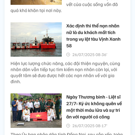
vết của cuộc sống vốn đã
quá khó khăn tại nơi này.
Xác định thi thể nạn nhân
nữ là du khách mất tích
trong vụ lật tàu Vịnh Xanh
58
26/07/2025 08:36’
Hiện lực lượng chức năng, các đội thiện nguyện, cùng
nhân dân vẫn tiếp tục tìm kiếm nạn nhân còn lại, với
quyết tâm sẽ đưa được hết các nạn nhân về với gia
đình.
Ngày Thương binh - Liệt sĩ
27/7: Ký ức không quên về
một thời máu lửa và sự tri
ân với người có công
26/07/2025 08:17’
Theo Ủy ban nhân dân tỉnh Đồng Nai, sau sắp xếp, toàn