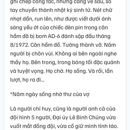
ghi chép công tác, nhưng càng về sau, sổ
tay chuyển thành nhật ký sinh tử. Nét chữ
nhạt dần, run lên, như được viết dưới ánh
sáng yếu ớt của chiếc đèn pin trong căn
hầm đã bị bom AD-6 đánh sập đầu tháng
8/1972. Căn hầm đổ. Tường thành vỡ. Năm
người bị chôn vùi. Không ai bên ngoài nghe
thấy họ. Bên trong, trong bóng tối đặc quánh
và tuyệt vọng. Họ chờ. Họ sống. Và rồi, lần
lượt, họ ra đi...
*Năm ngày sống nhờ thư của vợ
Là người chỉ huy, cũng là người anh cả của
đội hình 5 người, Đại úy Lê Binh Chủng vừa
vuốt mắt đồng đội, vừa cố giữ mình tỉnh táo.