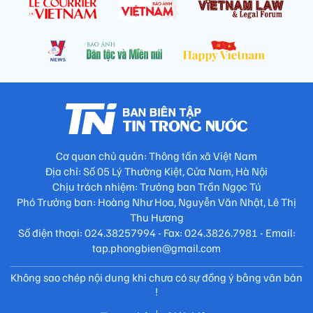
Cơ quan chủ quản: Thông tấn xã Việt Nam
Địa chỉ: Số 05 Lý Thường Kiệt, Cửa Nam, Hà Nội
Chịu trách nhiệm: Trưởng ban Trần Ngọc Tú
Phó Trưởng ban: Hoàng Như Hoa, Nguyễn Văn Nhật, Lê Thị
Thu Hương
Số điện thoại: 024.38257994 - Fax: 024.3826.7981 - Email:
tap.phongbien@gmail.com
Không sao chép nội dung khi chưa có sự đồng ý bằng văn bản
!