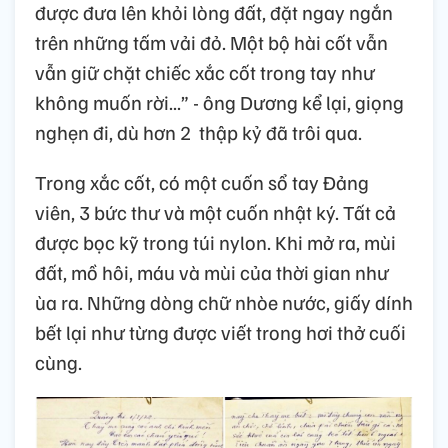
được đưa lên khỏi lòng đất, đặt ngay ngắn
trên những tấm vải đỏ. Một bộ hài cốt vẫn
vẫn giữ chặt chiếc xắc cốt trong tay như
không muốn rời...” - ông Dương kể lại, giọng
nghẹn đi, dù hơn 2 thập kỷ đã trôi qua.
Trong xắc cốt, có một cuốn sổ tay Đảng
viên, 3 bức thư và một cuốn nhật ký. Tất cả
được bọc kỹ trong túi nylon. Khi mở ra, mùi
đất, mồ hôi, máu và mùi của thời gian như
ùa ra. Những dòng chữ nhòe nước, giấy dính
bết lại như từng được viết trong hơi thở cuối
cùng.