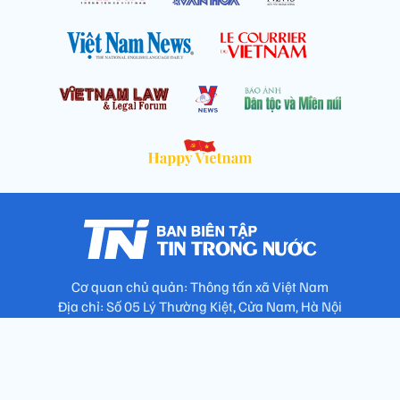
Cơ quan chủ quản: Thông tấn xã Việt Nam
Địa chỉ: Số 05 Lý Thường Kiệt, Cửa Nam, Hà Nội
Chịu trách nhiệm: Trưởng ban Trần Ngọc Tú
Phó Trưởng ban: Hoàng Như Hoa, Nguyễn Văn Nhật, Lê Thị
Thu Hương
Số điện thoại: 024.38257994 - Fax: 024.3826.7981 - Email: