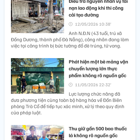
Điều tra nguyên nhân vụ tai
nạn lao động khi thi công
cải tạo đường
12/05/2026 10:38’
Anh N.Đ.N (43 tuổi, trú xã
Đồng Dương, thành phố Đà Nẵng), công nhân đang làm
việc tại công trình bị bức tường đổ đè trúng, tử vong.
Phát hiện một bè mảng vận
chuyển lượng lớn thực
phẩm không rõ nguồn gốc
11/05/2026 22:32’
Lực lượng chức năng đã
đưa phương tiện cùng toàn bộ hàng hóa về Đồn Biên
phòng Trà Cổ để tiếp tục xác minh, xử lý theo quy định
của pháp luật.
Thu giữ gần 500 bao thuốc
lá không rõ nguồn gốc