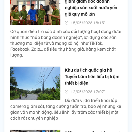
giam giám đốc doanh
nghiệp sản xuất nước yến
giả quy mô lớn
15/05/2026 18:15’
Cơ quan điều tra xác định các đối tượng hoạt động dưới
hình thức “núp bóng doanh nghiệp”, lợi dụng các sàn
thương mại điện tử và mạng xã hội như TikTok,
Facebook, Zalo… để tiêu thụ hàng giả, hàng kém chất
lượng.
Khu du lịch quốc gia hồ
Tuyền Lâm liên tiếp bị trộm
thiết bị điện
12/05/2026 17:07’
Dù đơn vị đã triển khai lắp
camera giám sát, tăng cường tuần tra, bảo vệ nhưng kẻ
gian vẫn manh động, liều lĩnh lấy trộm các thiết bị một
cách rất chuyên nghiệp