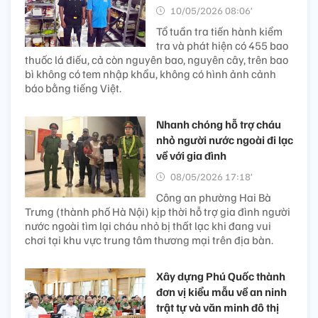
10/05/2026 08:06’
Tổ tuần tra tiến hành kiểm
tra và phát hiện có 455 bao
thuốc lá điếu, cả còn nguyên bao, nguyên cây, trên bao
bì không có tem nhập khẩu, không có hình ảnh cảnh
báo bằng tiếng Việt.
Nhanh chóng hỗ trợ cháu
nhỏ người nước ngoài đi lạc
về với gia đình
08/05/2026 17:18’
Công an phường Hai Bà
Trưng (thành phố Hà Nội) kịp thời hỗ trợ gia đình người
nước ngoài tìm lại cháu nhỏ bị thất lạc khi đang vui
chơi tại khu vực trung tâm thương mại trên địa bàn.
Xây dựng Phú Quốc thành
đơn vị kiểu mẫu về an ninh
trật tự và văn minh đô thị