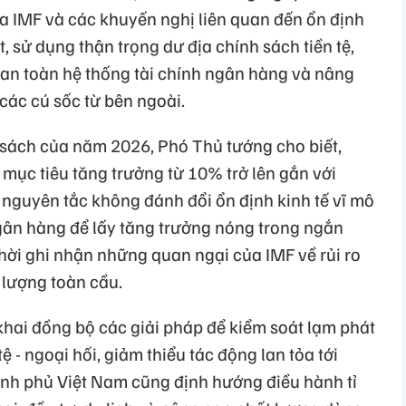
 IMF và các khuyến nghị liên quan đến ổn định
t, sử dụng thận trọng dư địa chính sách tiền tệ,
ố an toàn hệ thống tài chính ngân hàng và nâng
các cú sốc từ bên ngoài.
sách của năm 2026, Phó Thủ tướng cho biết,
mục tiêu tăng trưởng từ 10% trở lên gắn với
 nguyên tắc không đánh đổi ổn định kinh tế vĩ mô
ngân hàng để lấy tăng trưởng nóng trong ngắn
thời ghi nhận những quan ngại của IMF về rủi ro
 lượng toàn cầu.
khai đồng bộ các giải pháp để kiểm soát lạm phát
tệ - ngoại hối, giảm thiểu tác động lan tỏa tới
nh phủ Việt Nam cũng định hướng điều hành tỉ