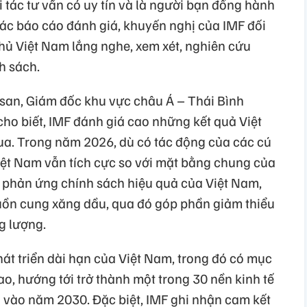
i tác tư vấn có uy tín và là người bạn đồng hành
Các báo cáo đánh giá, khuyến nghị của IMF đối
hủ Việt Nam lắng nghe, xem xét, nghiên cứu
h sách.
vasan, Giám đốc khu vực châu Á – Thái Bình
ho biết, IMF đánh giá cao những kết quả Việt
ua. Trong năm 2026, dù có tác động của các cú
Việt Nam vẫn tích cực so với mặt bằng chung của
 phản ứng chính sách hiệu quả của Việt Nam,
uồn cung xăng dầu, qua đó góp phần giảm thiểu
g lượng.
át triển dài hạn của Việt Nam, trong đó có mục
ao, hướng tới trở thành một trong 30 nền kinh tế
i vào năm 2030. Đặc biệt, IMF ghi nhận cam kết