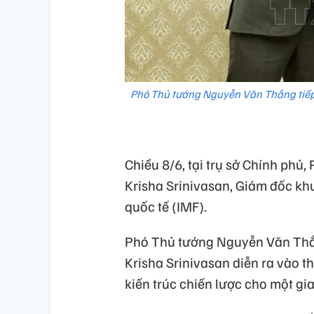
Phó Thủ tướng Nguyễn Văn Thắng tiếp 
Chiều 8/6, tại trụ sở Chính ph
Krisha Srinivasan, Giám đốc kh
quốc tế (IMF).
Phó Thủ tướng Nguyễn Văn Thắn
Krisha Srinivasan diễn ra vào t
kiến trúc chiến lược cho một gia