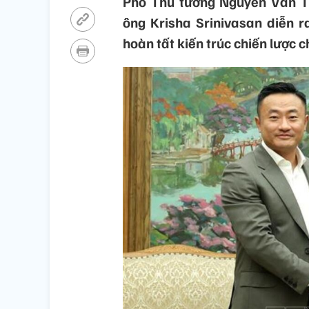
Phó Thủ tướng Nguyễn Văn T
ông Krisha Srinivasan diễn r
hoàn tất kiến trúc chiến lược c