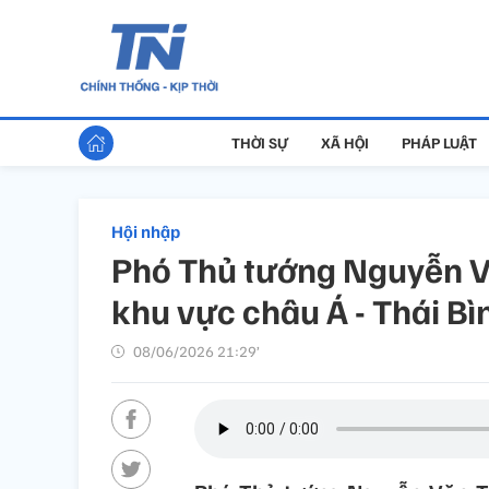
THỜI SỰ
XÃ HỘI
PHÁP LUẬT
Hội nhập
Phó Thủ tướng Nguyễn V
khu vực châu Á - Thái B
08/06/2026 21:29’