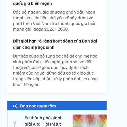
quốc gia biển mạnh
Các bộ, ngành, địa phương phấn đấu hoàn
thành các chỉ tiêu chủ yếu về xây dựng và
phát triển Việt Nam trở thành quốc gia biển
mạnh giai đoạn 2026 - 2030.
Đặt giới hạn rõ ràng hoạt động của Ban đại
diện cha mẹ học sinh
Dự thảo cũng bổ sung cơ chế để cha mẹ học
sinh phản ánh, kiến nghị, giám sát và đối
thoại với cơ sở giáo dục; quy định trách
nhiệm của người đứng đầu cơ sở giáo dục
trong việc tiếp nhận, xử lý phản ánh và công
khai thông tin.
Bạn đọc quan tâm
Ba thành phố giành
giải A tại Hội thi lực