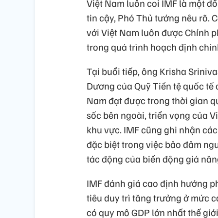
Việt Nam luôn coi IMF là một đố
tin cậy, Phó Thủ tướng nêu rõ. 
với Việt Nam luôn được Chính p
trong quá trình hoạch định chín
Tại buổi tiếp, ông Krisha Srini
Dương của Quỹ Tiền tệ quốc tế c
Nam đạt được trong thời gian q
sốc bên ngoài, triển vọng của 
khu vực. IMF cũng ghi nhận các
đặc biệt trong việc bảo đảm ng
tác động của biến động giá năn
IMF đánh giá cao định hướng ph
tiêu duy trì tăng trưởng ở mức c
có quy mô GDP lớn nhất thế giớ