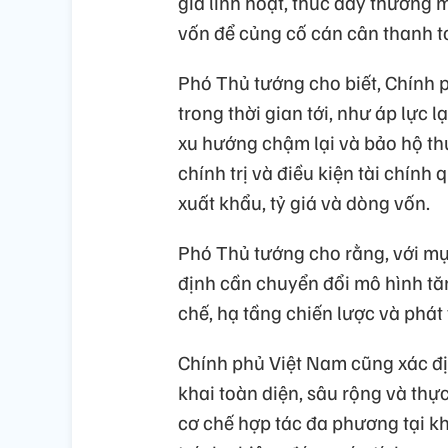
giá linh hoạt, thúc đẩy thương 
vốn để củng cố cán cân thanh t
Phó Thủ tướng cho biết, Chính 
trong thời gian tới, như áp lực 
xu hướng chậm lại và bảo hộ thư
chính trị và điều kiện tài chính 
xuất khẩu, tỷ giá và dòng vốn.
Phó Thủ tướng cho rằng, với mục
định cần chuyển đổi mô hình tăn
chế, hạ tầng chiến lược và phát 
Chính phủ Việt Nam cũng xác địn
khai toàn diện, sâu rộng và thự
cơ chế hợp tác đa phương tại kh