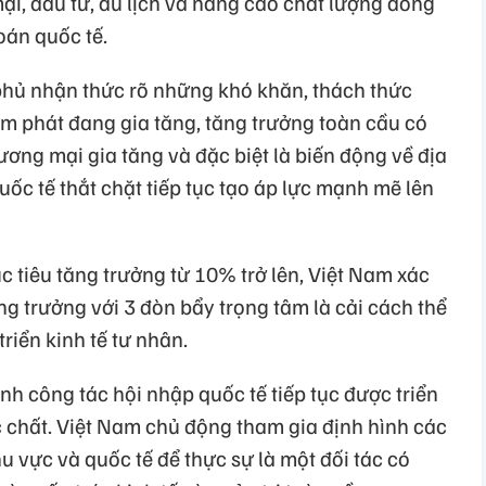
mại, đầu tư, du lịch và nâng cao chất lượng dòng
oán quốc tế.
phủ nhận thức rõ những khó khăn, thách thức
lạm phát đang gia tăng, tăng trưởng toàn cầu có
ơng mại gia tăng và đặc biệt là biến động về địa
quốc tế thắt chặt tiếp tục tạo áp lực mạnh mẽ lên
 tiêu tăng trưởng từ 10% trở lên, Việt Nam xác
g trưởng với 3 đòn bẩy trọng tâm là cải cách thể
triển kinh tế tư nhân.
h công tác hội nhập quốc tế tiếp tục được triển
c chất. Việt Nam chủ động tham gia định hình các
u vực và quốc tế để thực sự là một đối tác có