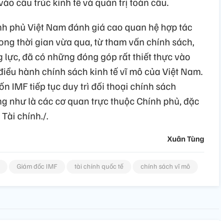
ào cấu trúc kinh tế và quản trị toàn cầu.
nh phủ Việt Nam đánh giá cao quan hệ hợp tác
rong thời gian vừa qua, từ tham vấn chính sách,
g lực, đã có những đóng góp rất thiết thực vào
điều hành chính sách kinh tế vĩ mô của Việt Nam.
IMF tiếp tục duy trì đối thoại chính sách
g như là các cơ quan trực thuộc Chính phủ, đặc
Tài chính./.
Xuân Tùng
Giám đốc IMF
tài chính quốc tế
chính sách vĩ mô