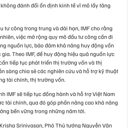
không đánh đổi ổn định kinh tế vĩ mô lấy tăng
u tư công trong trung và dài hạn, IMF cho rằng
 nhiên, việc mở rộng quy mô đầu tư công cần đi
dụng nguồn lực, bảo đảm khả năng huy động vốn
ốc gia. Theo IMF, để huy động hiệu quả nguồn lực
ần tiếp tục phát triển thị trường vốn và thị
ẵn sàng chia sẻ các nghiên cứu và hỗ trợ kỹ thuật
ng tài chính, thị trường vốn.
nh IMF sẽ tiếp tục đồng hành và hỗ trợ Việt Nam
vực tài chính, qua đó góp phần nâng cao khả năng
ưởng bền vững trong những năm tới.
 Krisha Srinivasan, Phó Thủ tướng Nguyễn Văn