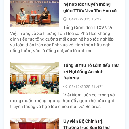
hệ hợp tác truyền thống
giữa TTXVN và Tân Hoa xã
04/12/2025 15:27’
Tổng Giám đốc TTXVN Vũ
Việt Trang và Xã trưởng Tân Hoa xã Phó Hoa khẳng
định tiếp tục tăng cường mối quan hệ hợp tác nghiệp
vụ toàn diện trên các lĩnh vực với tinh thần hữu nghị
nồng thắm, vừa là đồng chí, vừa là anh em.
Tổng Bí thư Tô Lâm tiếp Thư
ký Hội đồng An ninh
Belarus
03/12/2025 21:47’
Việt Nam luôn coi trọng và
mong muốn không ngừng thúc đẩy quan hệ hữu nghị
truyền thống và hợp tác nhiều mặt với Belarus.
Ủy viên Bộ Chính trị,
Thường trực Ban Bí thư