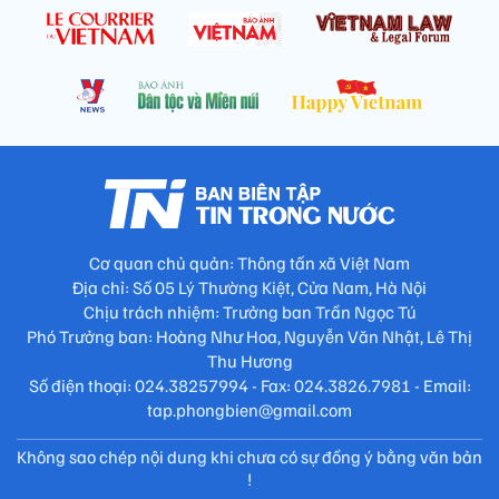
Cơ quan chủ quản: Thông tấn xã Việt Nam
Địa chỉ: Số 05 Lý Thường Kiệt, Cửa Nam, Hà Nội
Chịu trách nhiệm: Trưởng ban Trần Ngọc Tú
Phó Trưởng ban: Hoàng Như Hoa, Nguyễn Văn Nhật, Lê Thị
Thu Hương
Số điện thoại: 024.38257994 - Fax: 024.3826.7981 - Email:
tap.phongbien@gmail.com
Không sao chép nội dung khi chưa có sự đồng ý bằng văn bản
!