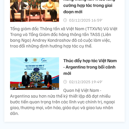
cường hợp tác trong giai
đoạn mới
03/12/2025 16:59’
Tổng giám đốc Thông tấn xã Việt Nam (TTXVN) Vũ Việt
Trang và Tổng Giám đốc hãng thông tấn TASS (Liên
bang Nga) Andrey Kondrashov đã có cuộc làm việc,
trao đổi những định hướng hợp tác cụ thể.
Thúc đẩy hợp tác Việt Nam
- Argentina trong bối cảnh
mới
02/12/2025 19:49’
Quan hệ Việt Nam -
Argentina sau hơn nửa thế kỷ thiết lập đã đạt nhiều
bước tiến quan trọng trên các lĩnh vực chính trị, ngoại
giao, thương mại, văn hóa, giáo dục và giao lưu nhân
dân.