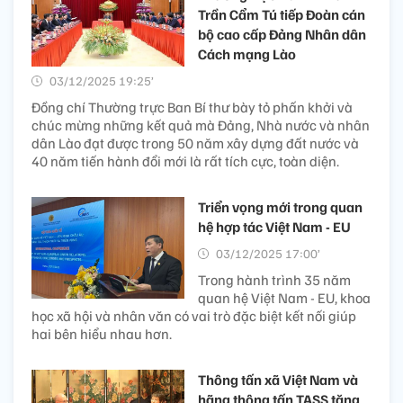
Trần Cẩm Tú tiếp Đoàn cán
bộ cao cấp Đảng Nhân dân
Cách mạng Lào
03/12/2025 19:25’
Đồng chí Thường trực Ban Bí thư bày tỏ phấn khởi và
chúc mừng những kết quả mà Đảng, Nhà nước và nhân
dân Lào đạt được trong 50 năm xây dựng đất nước và
40 năm tiến hành đổi mới là rất tích cực, toàn diện.
Triển vọng mới trong quan
hệ hợp tác Việt Nam - EU ​
03/12/2025 17:00’
Trong hành trình 35 năm
quan hệ Việt Nam - EU, khoa
học xã hội và nhân văn có vai trò đặc biệt kết nối giúp
hai bên hiểu nhau hơn.
Thông tấn xã Việt Nam và
hãng thông tấn TASS tăng