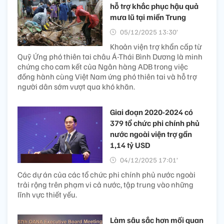
hỗ trợ khắc phục hậu quả
mưa lũ tại miền Trung
05/12/2025 13:30’
Khoản viện trợ khẩn cấp từ
Quỹ Ứng phó thiên tai châu Á-Thái Bình Dương là minh
chứng cho cam kết của Ngân hàng ADB trong việc
đồng hành cùng Việt Nam ứng phó thiên tai và hỗ trợ
người dân sớm vượt qua khó khăn.
Giai đoạn 2020-2024 có
379 tổ chức phi chính phủ
nước ngoài viện trợ gần
1,14 tỷ USD
04/12/2025 17:01’
Các dự án của các tổ chức phi chính phủ nước ngoài
trải rộng trên phạm vi cả nước, tập trung vào những
lĩnh vực thiết yếu.
Làm sâu sắc hơn mối quan