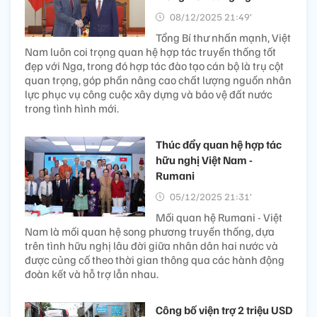
08/12/2025 21:49’
Tổng Bí thư nhấn mạnh, Việt
Nam luôn coi trọng quan hệ hợp tác truyền thống tốt
đẹp với Nga, trong đó hợp tác đào tạo cán bộ là trụ cột
quan trọng, góp phần nâng cao chất lượng nguồn nhân
lực phục vụ công cuộc xây dựng và bảo vệ đất nước
trong tình hình mới.
Thúc đẩy quan hệ hợp tác
hữu nghị Việt Nam -
Rumani
05/12/2025 21:31’
Mối quan hệ Rumani - Việt
Nam là mối quan hệ song phương truyền thống, dựa
trên tình hữu nghị lâu đời giữa nhân dân hai nước và
được củng cố theo thời gian thông qua các hành động
đoàn kết và hỗ trợ lẫn nhau.
Công bố viện trợ 2 triệu USD