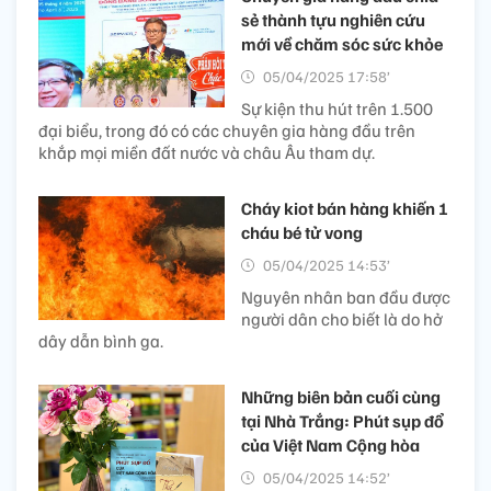
sẻ thành tựu nghiên cứu
mới về chăm sóc sức khỏe
05/04/2025 17:58’
Sự kiện thu hút trên 1.500
đại biểu, trong đó có các chuyên gia hàng đầu trên
khắp mọi miền đất nước và châu Âu tham dự.
Cháy kiot bán hàng khiến 1
cháu bé tử vong
05/04/2025 14:53’
Nguyên nhân ban đầu được
người dân cho biết là do hở
dây dẫn bình ga.
Những biên bản cuối cùng
tại Nhà Trắng: Phút sụp đổ
của Việt Nam Cộng hòa
05/04/2025 14:52’