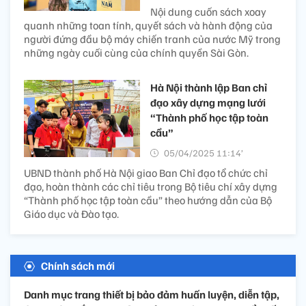
Nội dung cuốn sách xoay
quanh những toan tính, quyết sách và hành động của
người đứng đầu bộ máy chiến tranh của nước Mỹ trong
những ngày cuối cùng của chính quyền Sài Gòn.
Hà Nội thành lập Ban chỉ
đạo xây dựng mạng lưới
“Thành phố học tập toàn
cầu”
05/04/2025 11:14’
UBND thành phố Hà Nội giao Ban Chỉ đạo tổ chức chỉ
đạo, hoàn thành các chỉ tiêu trong Bộ tiêu chí xây dựng
“Thành phố học tập toàn cầu” theo hướng dẫn của Bộ
Giáo dục và Đào tạo.
Chính sách mới
Danh mục trang thiết bị bảo đảm huấn luyện, diễn tập,