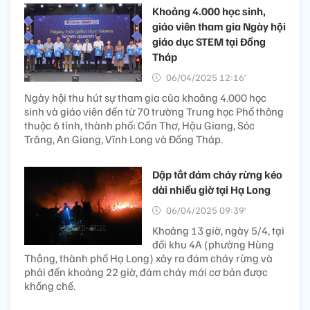
Khoảng 4.000 học sinh,
giáo viên tham gia Ngày hội
giáo dục STEM tại Đồng
Tháp
06/04/2025 12:16’
Ngày hội thu hút sự tham gia của khoảng 4.000 học
sinh và giáo viên đến từ 70 trường Trung học Phổ thông
thuộc 6 tỉnh, thành phố: Cần Thơ, Hậu Giang, Sóc
Trăng, An Giang, Vĩnh Long và Đồng Tháp.
Dập tắt đám cháy rừng kéo
dài nhiều giờ tại Hạ Long
06/04/2025 09:39’
Khoảng 13 giờ, ngày 5/4, tại
đồi khu 4A (phường Hùng
Thắng, thành phố Hạ Long) xảy ra đám cháy rừng và
phải đến khoảng 22 giờ, đám cháy mới cơ bản được
khống chế.