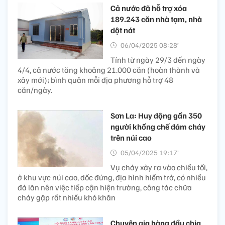
Cả nước đã hỗ trợ xóa
189.243 căn nhà tạm, nhà
dột nát
06/04/2025 08:28’
Tính từ ngày 29/3 đến ngày
4/4, cả nước tăng khoảng 21.000 căn (hoàn thành và
xây mới); bình quân mỗi địa phương hỗ trợ 48
căn/ngày.
Sơn La: Huy động gần 350
người khống chế đám cháy
trên núi cao
05/04/2025 19:17’
Vụ cháy xảy ra vào chiều tối,
ở khu vực núi cao, dốc đứng, địa hình hiểm trở, có nhiều
đá lăn nên việc tiếp cận hiện trường, công tác chữa
cháy gặp rất nhiều khó khăn
Chuyên gia hàng đầu chia