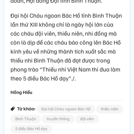
đoàn, Hội đồng Đội tỉnh Bình Thuận.
Đại hội Cháu ngoan Bác Hồ tỉnh Bình Thuận
lần thứ XIII không chỉ là ngày hội lớn của
các cháu đội viên, thiếu niên, nhi đồng mà
còn là dịp để các cháu báo công lên Bác Hồ
kính yêu về những thành tích xuất sắc mà
thiếu nhi Bình Thuận đã đạt được trong
phong trào “Thiếu nhi Việt Nam thi đua làm
theo 5 điều Bác Hồ dạy”./.
Hồng Hiếu
Từ khóa:
Đại hội Cháu ngoan Bác Hồ
thiếu niên
Bình Thuận
truyền thống
đội viên
5 điều Bác Hồ dạy