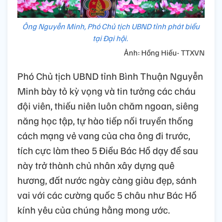
Ông Nguyễn Minh, Phó Chủ tịch UBND tỉnh phát biểu
tại Đại hội.
Ảnh: Hồng Hiếu- TTXVN
Phó Chủ tịch UBND tỉnh Bình Thuận Nguyễn
Minh bày tỏ kỳ vọng và tin tưởng các cháu
đội viên, thiếu niên luôn chăm ngoan, siêng
năng học tập, tự hào tiếp nối truyền thống
cách mạng vẻ vang của cha ông đi trước,
tích cực làm theo 5 Điều Bác Hồ dạy để sau
này trở thành chủ nhân xây dựng quê
hương, đất nước ngày càng giàu đẹp, sánh
vai với các cường quốc 5 châu như Bác Hồ
kính yêu của chúng hằng mong ước.