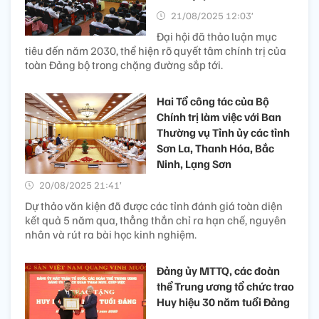
21/08/2025 12:03’
Đại hội đã thảo luận mục
tiêu đến năm 2030, thể hiện rõ quyết tâm chính trị của
toàn Đảng bộ trong chặng đường sắp tới.
Hai Tổ công tác của Bộ
Chính trị làm việc với Ban
Thường vụ Tỉnh ủy các tỉnh
Sơn La, Thanh Hóa, Bắc
Ninh, Lạng Sơn
20/08/2025 21:41’
Dự thảo văn kiện đã được các tỉnh đánh giá toàn diện
kết quả 5 năm qua, thẳng thắn chỉ ra hạn chế, nguyên
nhân và rút ra bài học kinh nghiệm.
Đảng ủy MTTQ, các đoàn
thể Trung ương tổ chức trao
Huy hiệu 30 năm tuổi Đảng