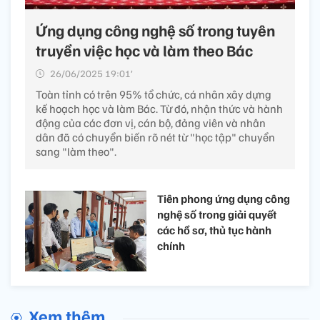
Ứng dụng công nghệ số trong tuyên
truyền việc học và làm theo Bác
26/06/2025 19:01’
Toàn tỉnh có trên 95% tổ chức, cá nhân xây dựng
kế hoạch học và làm Bác. Từ đó, nhận thức và hành
động của các đơn vị, cán bộ, đảng viên và nhân
dân đã có chuyển biến rõ nét từ "học tập" chuyển
sang "làm theo".
Tiên phong ứng dụng công
nghệ số trong giải quyết
các hồ sơ, thủ tục hành
chính ​
Xem thêm