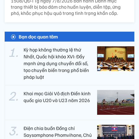
1508/QĐ-TTg ngày 7/8/2026 ban hành Danh mục
trang thiết bị bảo đảm cho huấn luyện, diễn tập, ứng
phó, khắc phục hậu quả trong tình trạng khẩn cấp.
Bạn đọc quan tâm
Kỳ họp không thường lệ thứ
Nhất, Quốc hội khóa XVI: Đẩy
mạnh ứng dụng chuyển đổi số,
tạo chuyển biến trong phổ biến
pháp luật
Khai mạc Giải Vô địch Điền kinh
quốc gia U20 và U23 năm 2026
Điện chia buồn Đồng chí
Saysomphone Phomvihane, Chủ