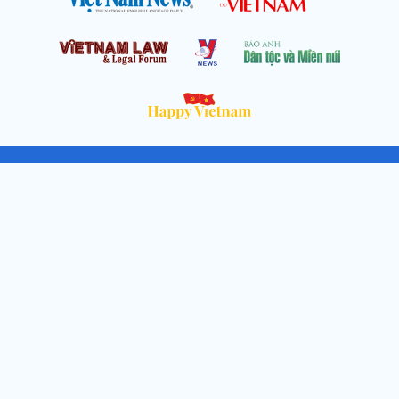
Cơ quan chủ quản: Thông tấn xã Việt Nam
Địa chỉ: Số 05 Lý Thường Kiệt, Cửa Nam, Hà Nội
Chịu trách nhiệm: Trưởng ban Trần Ngọc Tú
Phó Trưởng ban: Hoàng Như Hoa, Nguyễn Văn Nhật, Lê Thị
Thu Hương
Số điện thoại: 024.38257994 - Fax: 024.3826.7981 - Email:
tap.phongbien@gmail.com
Không sao chép nội dung khi chưa có sự đồng ý bằng văn bản