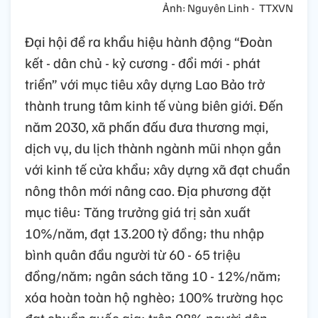
Ảnh: Nguyên Linh - TTXVN
Đại hội đề ra khẩu hiệu hành động “Đoàn
kết - dân chủ - kỷ cương - đổi mới - phát
triển” với mục tiêu xây dựng Lao Bảo trở
thành trung tâm kinh tế vùng biên giới. Đến
năm 2030, xã phấn đấu đưa thương mại,
dịch vụ, du lịch thành ngành mũi nhọn gắn
với kinh tế cửa khẩu; xây dựng xã đạt chuẩn
nông thôn mới nâng cao. Địa phương đặt
mục tiêu: Tăng trưởng giá trị sản xuất
10%/năm, đạt 13.200 tỷ đồng; thu nhập
bình quân đầu người từ 60 - 65 triệu
đồng/năm; ngân sách tăng 10 - 12%/năm;
xóa hoàn toàn hộ nghèo; 100% trường học
đạt chuẩn quốc gia; trên 98% người dân