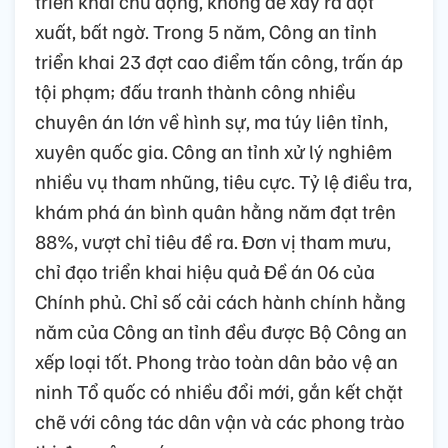
triển khai chủ động, không để xảy ra đột
xuất, bất ngờ. Trong 5 năm, Công an tỉnh
triển khai 23 đợt cao điểm tấn công, trấn áp
tội phạm; đấu tranh thành công nhiều
chuyên án lớn về hình sự, ma túy liên tỉnh,
xuyên quốc gia. Công an tỉnh xử lý nghiêm
nhiều vụ tham nhũng, tiêu cực. Tỷ lệ điều tra,
khám phá án bình quân hằng năm đạt trên
88%, vượt chỉ tiêu đề ra. Đơn vị tham mưu,
chỉ đạo triển khai hiệu quả Đề án 06 của
Chính phủ. Chỉ số cải cách hành chính hằng
năm của Công an tỉnh đều được Bộ Công an
xếp loại tốt. Phong trào toàn dân bảo vệ an
ninh Tổ quốc có nhiều đổi mới, gắn kết chặt
chẽ với công tác dân vận và các phong trào