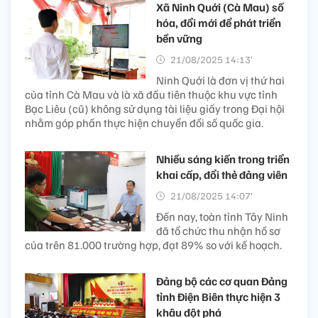
Xã Ninh Quới (Cà Mau) số
hóa, đổi mới để phát triển
bền vững
21/08/2025 14:13’
Ninh Quới là đơn vị thứ hai
của tỉnh Cà Mau và là xã đầu tiên thuộc khu vực tỉnh
Bạc Liêu (cũ) không sử dụng tài liệu giấy trong Đại hội
nhằm góp phần thực hiện chuyển đổi số quốc gia.
Nhiều sáng kiến trong triển
khai cấp, đổi thẻ đảng viên
21/08/2025 14:07’
Đến nay, toàn tỉnh Tây Ninh
đã tổ chức thu nhận hồ sơ
của trên 81.000 trường hợp, đạt 89% so với kế hoạch.
Đảng bộ các cơ quan Đảng
tỉnh Điện Biên thực hiện 3
khâu đột phá