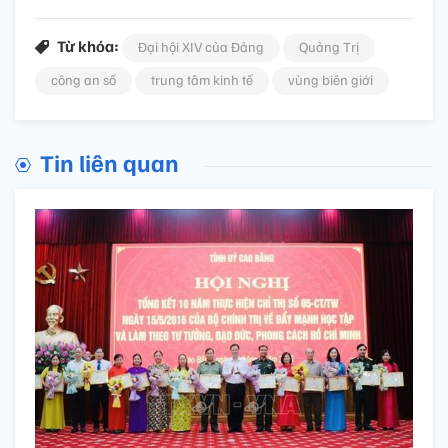
Từ khóa:
Đại hội XIV của Đảng
Quảng Trị
công an số
trung tâm kinh tế
vùng biên giới
Tin liên quan