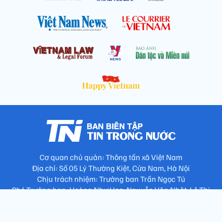
Cơ quan chủ quản: Thông tấn xã Việt Nam
Địa chỉ: Số 05 Lý Thường Kiệt, Cửa Nam, Hà Nội
Chịu trách nhiệm: Trưởng ban Trần Ngọc Tú
Phó Trưởng ban: Hoàng Như Hoa, Nguyễn Văn Nhật, Lê Thị
Thu Hương
Số điện thoại: 024.38257994 - Fax: 024.3826.7981 - Email: