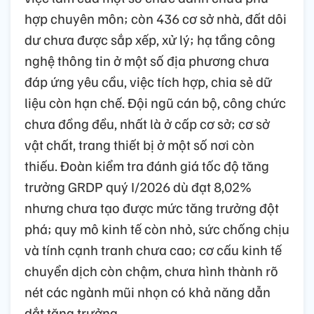
hợp chuyên môn; còn 436 cơ sở nhà, đất dôi
dư chưa được sắp xếp, xử lý; hạ tầng công
nghệ thông tin ở một số địa phương chưa
đáp ứng yêu cầu, việc tích hợp, chia sẻ dữ
liệu còn hạn chế. Đội ngũ cán bộ, công chức
chưa đồng đều, nhất là ở cấp cơ sở; cơ sở
vật chất, trang thiết bị ở một số nơi còn
thiếu. Đoàn kiểm tra đánh giá tốc độ tăng
trưởng GRDP quý I/2026 dù đạt 8,02%
nhưng chưa tạo được mức tăng trưởng đột
phá; quy mô kinh tế còn nhỏ, sức chống chịu
và tính cạnh tranh chưa cao; cơ cấu kinh tế
chuyển dịch còn chậm, chưa hình thành rõ
nét các ngành mũi nhọn có khả năng dẫn
dắt tăng trưởng.