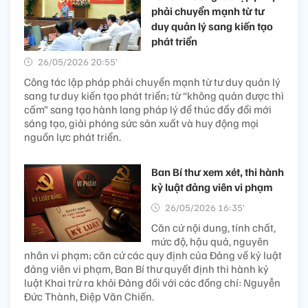
phải chuyển mạnh từ tư
duy quản lý sang kiến tạo
phát triển
26/05/2026 20:55’
Công tác lập pháp phải chuyển mạnh từ tư duy quản lý
sang tư duy kiến tạo phát triển; từ “không quản được thì
cấm” sang tạo hành lang pháp lý để thúc đẩy đổi mới
sáng tạo, giải phóng sức sản xuất và huy động mọi
nguồn lực phát triển.
Ban Bí thư xem xét, thi hành
kỷ luật đảng viên vi phạm
26/05/2026 16:35’
Căn cứ nội dung, tính chất,
mức độ, hậu quả, nguyên
nhân vi phạm; căn cứ các quy định của Đảng về kỷ luật
đảng viên vi phạm, Ban Bí thư quyết định thi hành kỷ
luật Khai trừ ra khỏi Đảng đối với các đồng chí: Nguyễn
Đức Thành, Điệp Văn Chiến.