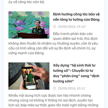
ủy về công tác cán bộ.
Định hướng công tác bảo vệ
nền tảng tư tưởng của Đảng
25/05/2026 19:10’
Đấu tranh phản bác các
quan điểm sai trái, thù địch
không đơn thuần là nhiệm vụ thường xuyên, còn là yêu
cầu có tính sống còn đối với sự ổn định về chính trị, sự
vững mạnh của Đảng
Xây dựng “hệ sinh thái tư
tưởng số”: Chuyển từ tư
duy “phản ứng” sang “định
hướng sớm”
25/05/2026 10:11’
Nhiều nội dung tích cực được lan tỏa nhanh chóng
nhưng cũng có không ít thông tin sai lệch, xuyên tạc
lịch sử, bóp méo sự thật, gieo rắc hoài nghi bằng những