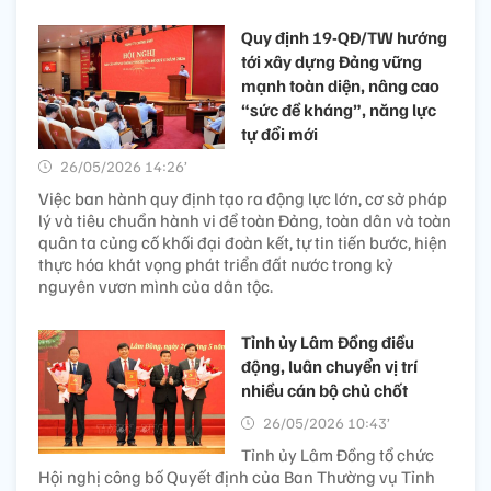
Quy định 19-QĐ/TW hướng
tới xây dựng Đảng vững
mạnh toàn diện, nâng cao
“sức đề kháng”, năng lực
tự đổi mới
26/05/2026 14:26’
Việc ban hành quy định tạo ra động lực lớn, cơ sở pháp
lý và tiêu chuẩn hành vi để toàn Đảng, toàn dân và toàn
quân ta củng cố khối đại đoàn kết, tự tin tiến bước, hiện
thực hóa khát vọng phát triển đất nước trong kỷ
nguyên vươn mình của dân tộc.
Tỉnh ủy Lâm Đồng điều
động, luân chuyển vị trí
nhiều cán bộ chủ chốt
26/05/2026 10:43’
Tỉnh ủy Lâm Đồng tổ chức
Hội nghị công bố Quyết định của Ban Thường vụ Tỉnh