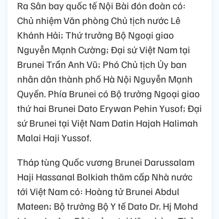
Ra Sân bay quốc tế Nội Bài đón đoàn có:
Chủ nhiệm Văn phòng Chủ tịch nước Lê
Khánh Hải; Thứ trưởng Bộ Ngoại giao
Nguyễn Mạnh Cường; Đại sứ Việt Nam tại
Brunei Trần Anh Vũ; Phó Chủ tịch Ủy ban
nhân dân thành phố Hà Nội Nguyễn Mạnh
Quyền. Phía Brunei có Bộ trưởng Ngoại giao
thứ hai Brunei Dato Erywan Pehin Yusof; Đại
sứ Brunei tại Việt Nam Datin Hajah Halimah
Malai Haji Yussof.
Tháp tùng Quốc vương Brunei Darussalam
Haji Hassanal Bolkiah thăm cấp Nhà nước
tới Việt Nam có: Hoàng tử Brunei Abdul
Mateen; Bộ trưởng Bộ Y tế Dato Dr. Hj Mohd