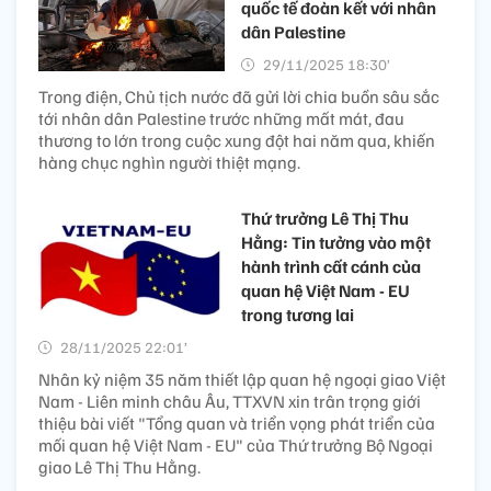
quốc tế đoàn kết với nhân
dân Palestine
29/11/2025 18:30’
Trong điện, Chủ tịch nước đã gửi lời chia buồn sâu sắc
tới nhân dân Palestine trước những mất mát, đau
thương to lớn trong cuộc xung đột hai năm qua, khiến
hàng chục nghìn người thiệt mạng.
Thứ trưởng Lê Thị Thu
Hằng: Tin tưởng vào một
hành trình cất cánh của
quan hệ Việt Nam - EU
trong tương lai
28/11/2025 22:01’
Nhân kỷ niệm 35 năm thiết lập quan hệ ngoại giao Việt
Nam - Liên minh châu Âu, TTXVN xin trân trọng giới
thiệu bài viết "Tổng quan và triển vọng phát triển của
mối quan hệ Việt Nam - EU" của Thứ trưởng Bộ Ngoại
giao Lê Thị Thu Hằng.