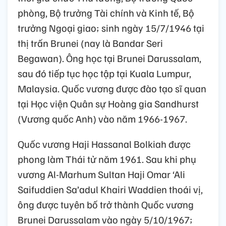
phòng, Bộ trưởng Tài chính và Kinh tế, Bộ
trưởng Ngoại giao; sinh ngày 15/7/1946 tại
thị trấn Brunei (nay là Bandar Seri
Begawan). Ông học tại Brunei Darussalam,
sau đó tiếp tục học tập tại Kuala Lumpur,
Malaysia. Quốc vương được đào tạo sĩ quan
tại Học viện Quân sự Hoàng gia Sandhurst
(Vương quốc Anh) vào năm 1966-1967.
Quốc vương Haji Hassanal Bolkiah được
phong làm Thái tử năm 1961. Sau khi phụ
vương Al-Marhum Sultan Haji Omar ‘Ali
Saifuddien Sa’adul Khairi Waddien thoái vị,
ông được tuyên bố trở thành Quốc vương
Brunei Darussalam vào ngày 5/10/1967;