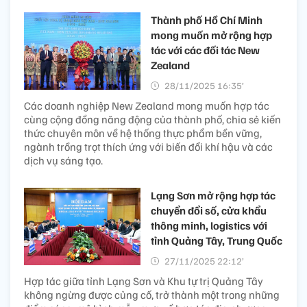
Thành phố Hồ Chí Minh
mong muốn mở rộng hợp
tác với các đối tác New
Zealand
28/11/2025 16:35’
Các doanh nghiệp New Zealand mong muốn hợp tác
cùng cộng đồng năng động của thành phố, chia sẻ kiến
thức chuyên môn về hệ thống thực phẩm bền vững,
ngành trồng trọt thích ứng với biến đổi khí hậu và các
dịch vụ sáng tạo.
Lạng Sơn mở rộng hợp tác
chuyển đổi số, cửa khẩu
thông minh, logistics với
tỉnh Quảng Tây, Trung Quốc
27/11/2025 22:12’
Hợp tác giữa tỉnh Lạng Sơn và Khu tự trị Quảng Tây
không ngừng được củng cố, trở thành một trong những