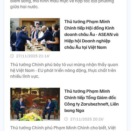
điểm sáng, mô hình mẫu mực về hợp tác địa phương
giữa hai nước.
Thủ tướng Phạm Minh
Chính tiếp Hội đồng Kinh
doanh châu Âu - ASEAN và
Hiệp hội Doanh nghiệp
châu Âu tại Việt Nam
27/11/2025 21:16’
Thủ tướng Chính phủ bày tỏ vui mừng nhận thấy quan
hệ Việt Nam - EU phát triển năng động, thực chất trên
nhiều lĩnh vực.
Thủ tướng Phạm Minh
Chính tiếp Tổng Giám đốc
Công ty Zarubezhneft, Liên
bang Nga
27/11/2025 20:26’
Thủ tướng Chính phủ Phạm Minh Chính cho biết, Việt