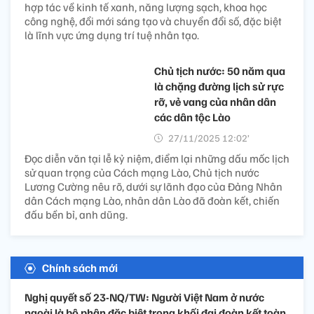
hợp tác về kinh tế xanh, năng lượng sạch, khoa học
công nghệ, đổi mới sáng tạo và chuyển đổi số, đặc biệt
là lĩnh vực ứng dụng trí tuệ nhân tạo.
Chủ tịch nước: 50 năm qua
là chặng đường lịch sử rực
rỡ, vẻ vang của nhân dân
các dân tộc Lào
27/11/2025 12:02’
Đọc diễn văn tại lễ kỷ niệm, điểm lại những dấu mốc lịch
sử quan trọng của Cách mạng Lào, Chủ tịch nước
Lương Cường nêu rõ, dưới sự lãnh đạo của Đảng Nhân
dân Cách mạng Lào, nhân dân Lào đã đoàn kết, chiến
đấu bền bỉ, anh dũng.
Chính sách mới
Nghị quyết số 23-NQ/TW: Người Việt Nam ở nước
ngoài là bộ phận đặc biệt trong khối đại đoàn kết toàn