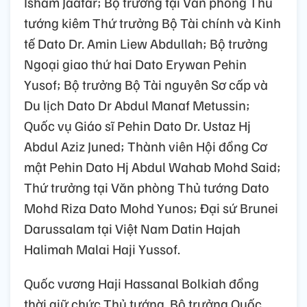
Isham Jaafar; Bộ trưởng tại Văn phòng Thủ
tướng kiêm Thứ trưởng Bộ Tài chính và Kinh
tế Dato Dr. Amin Liew Abdullah; Bộ trưởng
Ngoại giao thứ hai Dato Erywan Pehin
Yusof; Bộ trưởng Bộ Tài nguyên Sơ cấp và
Du lịch Dato Dr Abdul Manaf Metussin;
Quốc vụ Giáo sĩ Pehin Dato Dr. Ustaz Hj
Abdul Aziz Juned; Thành viên Hội đồng Cơ
mật Pehin Dato Hj Abdul Wahab Mohd Said;
Thứ trưởng tại Văn phòng Thủ tướng Dato
Mohd Riza Dato Mohd Yunos; Đại sứ Brunei
Darussalam tại Việt Nam Datin Hajah
Halimah Malai Haji Yussof.
Quốc vương Haji Hassanal Bolkiah đồng
thời giữ chức Thủ tướng, Bộ trưởng Quốc