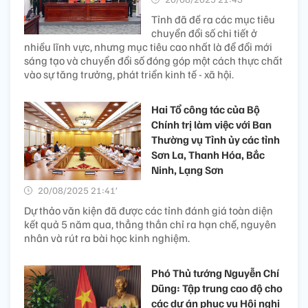
Tỉnh đã đề ra các mục tiêu
chuyển đổi số chi tiết ở
nhiều lĩnh vực, nhưng mục tiêu cao nhất là để đổi mới
sáng tạo và chuyển đổi số đóng góp một cách thực chất
vào sự tăng trưởng, phát triển kinh tế - xã hội.
Hai Tổ công tác của Bộ
Chính trị làm việc với Ban
Thường vụ Tỉnh ủy các tỉnh
Sơn La, Thanh Hóa, Bắc
Ninh, Lạng Sơn
20/08/2025 21:41’
Dự thảo văn kiện đã được các tỉnh đánh giá toàn diện
kết quả 5 năm qua, thẳng thắn chỉ ra hạn chế, nguyên
nhân và rút ra bài học kinh nghiệm.
Phó Thủ tướng Nguyễn Chí
Dũng: Tập trung cao độ cho
các dự án phục vụ Hội nghị