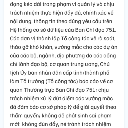
đọng kéo dài trong phạm vi quản lý và chịu
trách nhiệm thực hiện đầy đủ, chính xác về
nội dung, thông tin theo đúng yêu cầu trên
Hệ thống cơ sở dữ liệu của Ban Chỉ đạo 751.
Các đơn vị thành lập Tổ công tác về rà soát,
tháo gỡ khó khăn, vướng mắc cho các dự án
của các bộ, ngành, địa phương do các đồng
chí lãnh đạo bộ, cơ quan trung ương, Chủ
tịch Ủy ban nhân dân cấp tỉnh/thành phố
làm Tổ trưởng (Tổ công tác) báo cáo về cơ
quan Thường trực Ban Chỉ đạo 751; chịu
trách nhiệm xử lý dứt điểm các vướng mắc
đã đảm bảo cơ sở pháp lý để giải quyết theo
thẩm quyền; không để phát sinh sai phạm
mới; không đùn đẩy, né tránh trách nhiệm