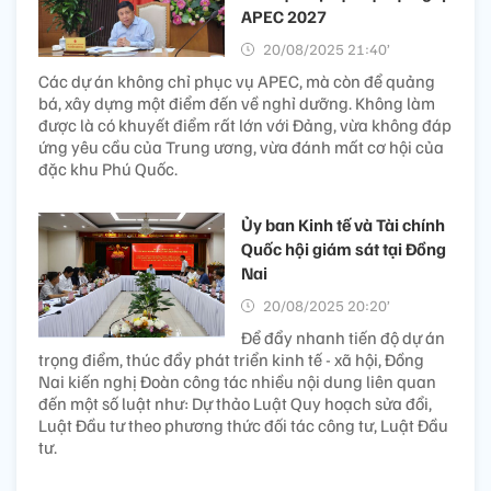
APEC 2027
20/08/2025 21:40’
Các dự án không chỉ phục vụ APEC, mà còn để quảng
bá, xây dựng một điểm đến về nghỉ dưỡng. Không làm
được là có khuyết điểm rất lớn với Đảng, vừa không đáp
ứng yêu cầu của Trung ương, vừa đánh mất cơ hội của
đặc khu Phú Quốc.
Ủy ban Kinh tế và Tài chính
Quốc hội giám sát tại Đồng
Nai
20/08/2025 20:20’
Để đẩy nhanh tiến độ dự án
trọng điểm, thúc đẩy phát triển kinh tế - xã hội, Đồng
Nai kiến nghị Đoàn công tác nhiều nội dung liên quan
đến một số luật như: Dự thảo Luật Quy hoạch sửa đổi,
Luật Đầu tư theo phương thức đối tác công tư, Luật Đầu
tư.