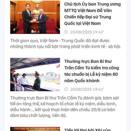
Chủ tịch Ủy ban Trung ương
MTTQ Việt Nam Đỗ Văn
Chiến tiếp Đại sứ Trung
Quốc tại Việt Nam
20/08/2025 19:42’
Thời gian qua, Việt Nam - Trung Quốc đã đạt được
những thành tựu nổi bật trong phát triển kinh tế - xã hội.
Thường trực Ban Bí thư
Trần Cẩm Tú kiểm tra công
tác chuẩn bị Lễ kỷ niệm 80
năm Quốc khánh
20/08/2025 19:41’
Thường trực Ban Bí thư Trần Cẩm Tú đánh giá, bám sát
Đề án tổng thể, kế hoạch tổ chức lễ kỷ niệm, diễu binh,
diễu hành…, kết quả thực hiện đến chiều 20/8 cơ bản
đảm bảo chất lượng, tiến độ.
Tiến tới Đại hội XIV của