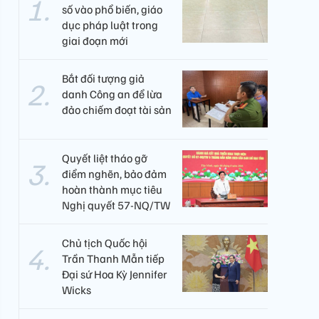
số vào phổ biến, giáo
dục pháp luật trong
giai đoạn mới
Bắt đối tượng giả
danh Công an để lừa
đảo chiếm đoạt tài sản
Quyết liệt tháo gỡ
điểm nghẽn, bảo đảm
hoàn thành mục tiêu
Nghị quyết 57-NQ/TW
Chủ tịch Quốc hội
Trần Thanh Mẫn tiếp
Đại sứ Hoa Kỳ Jennifer
Wicks