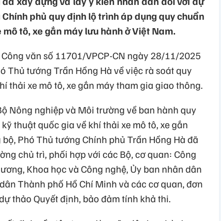
đã xây dựng và lấy ý kiến nhân dân đối với dự
 Chính phủ quy định lộ trình áp dụng quy chuẩn
xe mô tô, xe gắn máy lưu hành ở Việt Nam.
h Công văn số 11701/VPCP-CN ngày 28/11/2025
hó Thủ tướng Trần Hồng Hà về việc rà soát quy
hí thải xe mô tô, xe gắn máy tham gia giao thông.
 Bộ Nông nghiệp và Môi trường về ban hành quy
kỹ thuật quốc gia về khí thải xe mô tô, xe gắn
 bộ, Phó Thủ tướng Chính phủ Trần Hồng Hà đã
ng chủ trì, phối hợp với các Bộ, cơ quan: Công
hương, Khoa học và Công nghệ, Ủy ban nhân dân
 dân Thành phố Hồ Chí Minh và các cơ quan, đơn
 dự thảo Quyết định, bảo đảm tính khả thi.