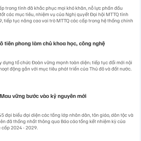
p trong tỉnh đã khắc phục mọi khó khăn, nỗ lực phấn đấu
 tốt các mục tiêu, nhiệm vụ của Nghị quyết Đại hội MTTQ tỉnh
 tiếp tục nâng cao vai trò MTTQ các cấp trong hệ thống chính
ô tiên phong làm chủ khoa học, công nghệ
 dựng tổ chức Đoàn vững mạnh toàn diện; tiếp tục đổi mới nội
oạt động gắn với mục tiêu phát triển của Thủ đô và đất nước.
 Mau vững bước vào kỷ nguyên mới
5 đại biểu đại diện các tầng lớp nhân dân, tôn giáo, dân tộc và
iên đã thống nhất thông qua Báo cáo tổng kết nhiệm kỳ của
c cấp 2024 - 2029.