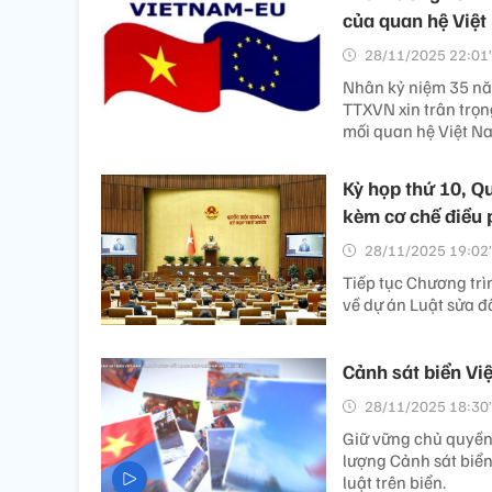
của quan hệ Việt
28/11/2025 22:01’
Nhân kỷ niệm 35 năm
TTXVN xin trân trọng
mối quan hệ Việt Na
Kỳ họp thứ 10, Q
kèm cơ chế điều 
28/11/2025 19:02’
Tiếp tục Chương trì
về dự án Luật sửa đ
Cảnh sát biển Việ
28/11/2025 18:30’
Giữ vững chủ quyền,
lượng Cảnh sát biển
luật trên biển.