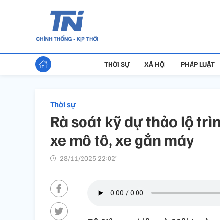
THỜI SỰ
XÃ HỘI
PHÁP LUẬT
Thời sự
Rà soát kỹ dự thảo lộ tr
xe mô tô, xe gắn máy
28/11/2025 22:02’