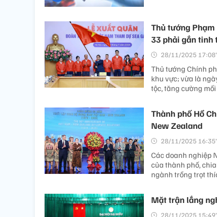
Thủ tướng Phạm 
33 phải gắn tinh 
28/11/2025 17:08’
Thủ tướng Chính ph
khu vực; vừa là ngà
tộc, tăng cường mối
Thành phố Hồ Chí
New Zealand
28/11/2025 16:35’
Các doanh nghiệp 
của thành phố, chia
ngành trồng trọt thí
Mặt trận lắng ng
28/11/2025 15:49’