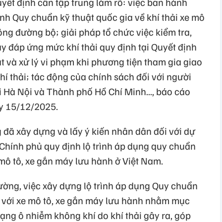
yết định cần tập trung làm rõ: việc ban hành
nh Quy chuẩn kỹ thuật quốc gia về khí thải xe mô
ông đường bộ; giải pháp tổ chức việc kiểm tra,
y đáp ứng mức khí thải quy định tại Quyết định
át và xử lý vi phạm khi phương tiện tham gia giao
hí thải; tác động của chính sách đối với người
i Hà Nội và Thành phố Hồ Chí Minh..., báo cáo
y 15/12/2025.
 đã xây dựng và lấy ý kiến nhân dân đối với dự
Chính phủ quy định lộ trình áp dụng quy chuẩn
 mô tô, xe gắn máy lưu hành ở Việt Nam.
ờng, việc xây dựng lộ trình áp dụng Quy chuẩn
ối với xe mô tô, xe gắn máy lưu hành nhằm mục
trạng ô nhiễm không khí do khí thải gây ra, góp