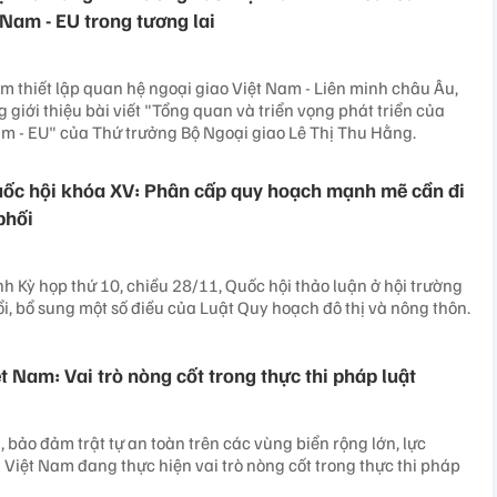
 Nam - EU trong tương lai
 thiết lập quan hệ ngoại giao Việt Nam - Liên minh châu Âu,
 giới thiệu bài viết "Tổng quan và triển vọng phát triển của
m - EU" của Thứ trưởng Bộ Ngoại giao Lê Thị Thu Hằng.
uốc hội khóa XV: Phân cấp quy hoạch mạnh mẽ cần đi
phối
nh Kỳ họp thứ 10, chiều 28/11, Quốc hội thảo luận ở hội trường
ổi, bổ sung một số điều của Luật Quy hoạch đô thị và nông thôn.
t Nam: Vai trò nòng cốt trong thực thi pháp luật
 bảo đảm trật tự an toàn trên các vùng biển rộng lớn, lực
 Việt Nam đang thực hiện vai trò nòng cốt trong thực thi pháp