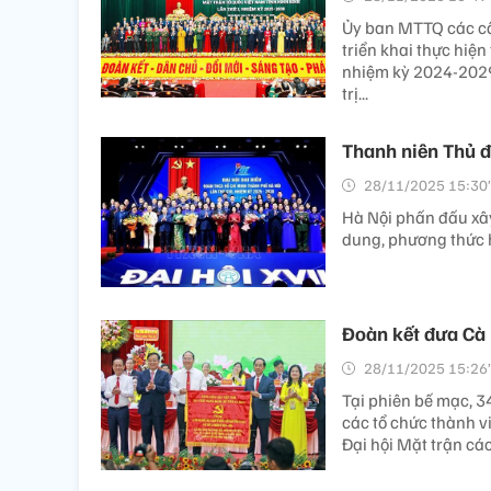
Ủy ban MTTQ các cấ
triển khai thực hiện
nhiệm kỳ 2024-2029,
trị...
Thanh niên Thủ đ
28/11/2025 15:30’
Hà Nội phấn đấu xây
dung, phương thức h
Ðoàn kết đưa Cà
28/11/2025 15:26’
Tại phiên bế mạc, 34
các tổ chức thành v
Đại hội Mặt trận cá