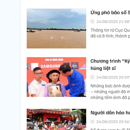
Ứng phó bão số 5
24/08/2025 21:58’
Thông tin từ Cục Quả
đã có 8 tỉnh, thành
Chương trình “Ký
hùng liệt sĩ
24/08/2025 20:59’
Những bức ảnh được 
– những người đã mi
những tấm ảnh đã p
Người dân háo hứ
24/08/2025 20:56’