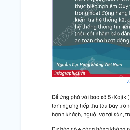
Ả
Để ứng phó với bão số 5 (Kajik
tạm ngừng tiếp thu tàu bay tro
hành khách, người và tài sản, tra
Dự báo có 4 cảng hàng không n