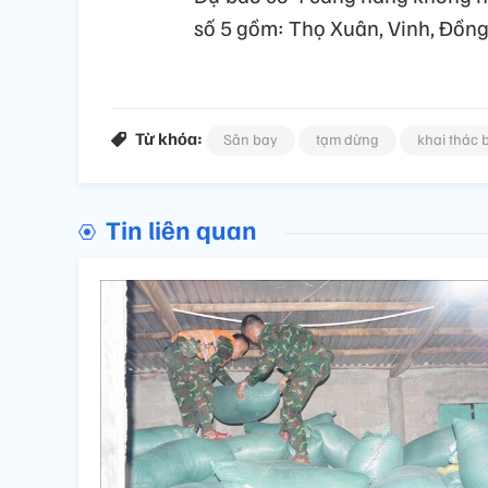
số 5 gồm: Thọ Xuân, Vinh, Đồng
Từ khóa:
Sân bay
tạm dừng
khai thác 
Tin liên quan