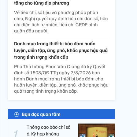
tăng cho từng địa phương
Về tiêu chí, số liệu và phương pháp phân
chia, Nghị quyết quy định tiêu chí dân số, tiêu
chí diện tích tự nhiên, tiêu chí GRDP bình
quân đầu người.
Danh mục trang thiết bị bảo đảm huấn
luyện, diễn tập, ứng phó, khắc phục hậu quả
trong tình trạng khẩn cấp
Phó Thủ tướng Phan Văn Giang đã ký Quyết
định số 1508/QĐ-TTg ngày 7/8/2026 ban
hành Danh mục trang thiết bị bảo đảm cho
huấn luyện, diễn tập, ứng phó, khắc phục hậu
quả trong tình trạng khẩn cấp.
Bạn đọc quan tâm
Thông cáo báo chí số
6, Kỳ họp không