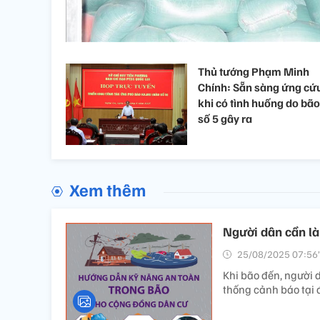
Thủ tướng Phạm Minh
Chính: Sẵn sàng ứng cứ
khi có tình huống do bão
số 5 gây ra
Xem thêm
Người dân cần là
25/08/2025 07:56’
Khi bão đến, người d
thống cảnh báo tại đ