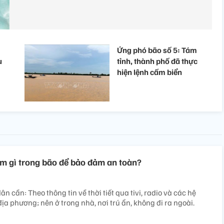
Ứng phó bão số 5: Tám
u
tỉnh, thành phố đã thực
hiện lệnh cấm biển
m gì trong bão để bảo đảm an toàn?
ân cần: Theo thông tin về thời tiết qua tivi, radio và các hệ
ịa phương; nên ở trong nhà, nơi trú ẩn, không đi ra ngoài.