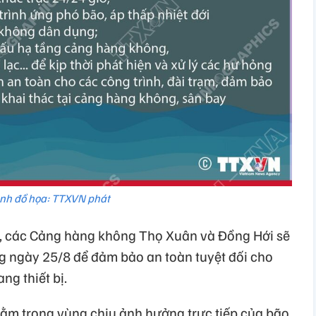
nh đồ họa: TTXVN phát
i), các Cảng hàng không Thọ Xuân và Đồng Hới sẽ
ng ngày 25/8 để đảm bảo an toàn tuyệt đối cho
ng thiết bị.
ằm trong vùng chịu ảnh hưởng trực tiếp của bão