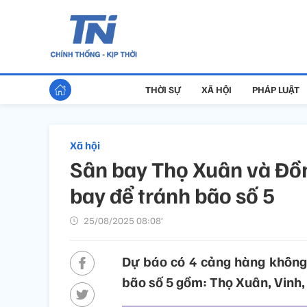
THỜI SỰ
XÃ HỘI
PHÁP LUẬT
Xã hội
Sân bay Thọ Xuân và Đồ
bay để tránh bão số 5
25/08/2025 08:08’
Dự báo có 4 cảng hàng không 
bão số 5 gồm: Thọ Xuân, Vinh,