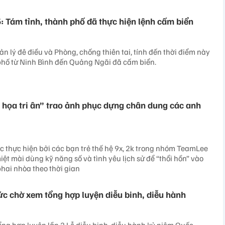
: Tám tỉnh, thành phố đã thực hiện lệnh cấm biển
n lý đê điều và Phòng, chống thiên tai, tính đến thời điểm này
 phố từ Ninh Bình đến Quảng Ngãi đã cấm biển.
 họa tri ân” trao ảnh phục dựng chân dung các anh
thực hiện bởi các bạn trẻ thế hệ 9x, 2k trong nhóm TeamLee
ệt mài dùng kỹ năng số và tình yêu lịch sử để “thổi hồn” vào
hai nhòa theo thời gian
c chờ xem tổng hợp luyện diễu binh, diễu hành