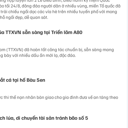
ng hợp luyện lần 2 Lễ diễu binh, diễu hành kỷ niệm Quốc
ào tối 24/8, đông đảo người dân ở nhiều vùng, miền Tổ quốc đã
 trải chiếu ngồi dọc các vỉa hè trên nhiều tuyến phố với mong
ỗ ngồi đẹp, dễ quan sát.
ủa TTXVN sẵn sàng tại Triển lãm A80
Nam (TTXVN) đã hoàn tất công tác chuẩn bị, sẵn sàng mang
g bày với nhiều dấu ấn mới lạ, độc đáo.
ắt cá tại hồ Bàu Sen
c thi thể nạn nhân bàn giao cho gia đình đưa về an táng theo
h lúa, di chuyển tài sản tránh bão số 5