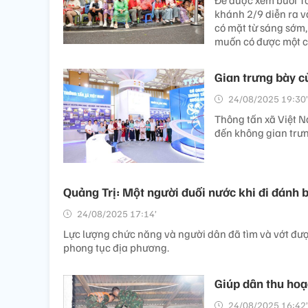
Để được xem buổi Tổ
khánh 2/9 diễn ra v
có mặt từ sáng sớm,
muốn có được một ch
Gian trưng bày c
24/08/2025 19:30’
Thông tấn xã Việt 
đến không gian trưn
Quảng Trị: Một người đuối nước khi đi đánh b
24/08/2025 17:14’
Lực lượng chức năng và người dân đã tìm và vớt đượ
phong tục địa phương.
Giúp dân thu hoạc
24/08/2025 16:42’