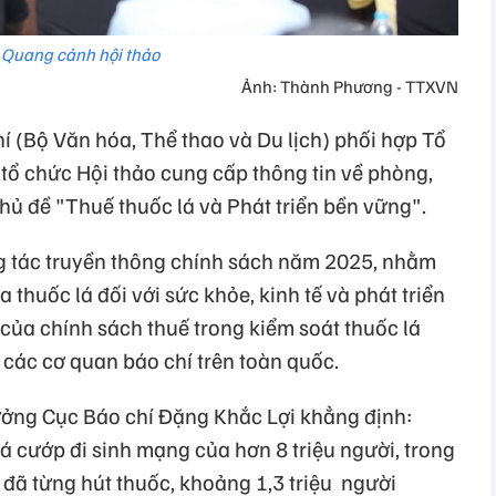
Quang cảnh hội thảo
Ảnh: Thành Phương - TTXVN
hí (Bộ Văn hóa, Thể thao và Du lịch) phối hợp Tổ
tổ chức Hội thảo cung cấp thông tin về phòng,
chủ đề "Thuế thuốc lá và Phát triển bền vững".
ng tác truyền thông chính sách năm 2025, nhằm
a thuốc lá đối với sức khỏe, kinh tế và phát triển
 của chính sách thuế trong kiểm soát thuốc lá
 các cơ quan báo chí trên toàn quốc.
ưởng Cục Báo chí Đặng Khắc Lợi khẳng định:
á cướp đi sinh mạng của hơn 8 triệu người, trong
 đã từng hút thuốc, khoảng 1,3 triệu người