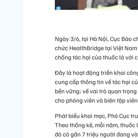
Ngày 3/6, tại Hà Nội, Cục Báo c
chức HealthBridge tại Việt Nam 
chống tác hại của thuốc lá với 
Đây là hoạt động triển khai cô
cung cấp thông tin về tác hại củ
bền vững; về vai trò quan trọng
cho phóng viên và biên tập viên
Phát biểu khai mạc, Phó Cục tr
Theo thống kê, mỗi năm, thuốc l
đó có gần 7 triệu người đang và