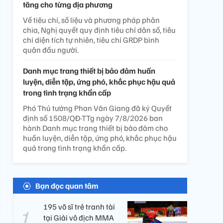
tăng cho từng địa phương
Về tiêu chí, số liệu và phương pháp phân
chia, Nghị quyết quy định tiêu chí dân số, tiêu
chí diện tích tự nhiên, tiêu chí GRDP bình
quân đầu người.
Danh mục trang thiết bị bảo đảm huấn
luyện, diễn tập, ứng phó, khắc phục hậu quả
trong tình trạng khẩn cấp
Phó Thủ tướng Phan Văn Giang đã ký Quyết
định số 1508/QĐ-TTg ngày 7/8/2026 ban
hành Danh mục trang thiết bị bảo đảm cho
huấn luyện, diễn tập, ứng phó, khắc phục hậu
quả trong tình trạng khẩn cấp.
Bạn đọc quan tâm
195 võ sĩ trẻ tranh tài
tại Giải vô địch MMA