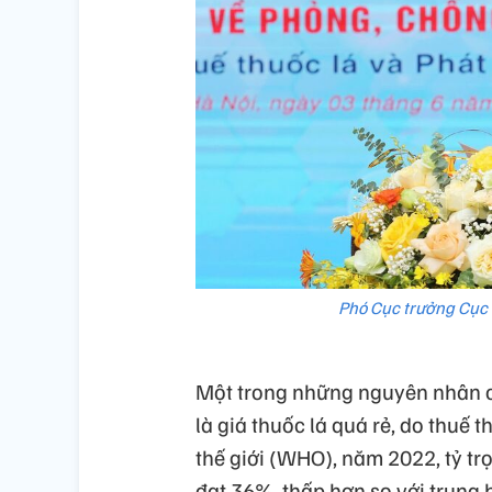
Phó Cục trưởng Cục 
Một trong những nguyên nhân ch
là giá thuốc lá quá rẻ, do thuế 
thế giới (WHO), năm 2022, tỷ trọ
đạt 36%, thấp hơn so với trung