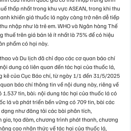
ế thấp nhất trong khu vực ASEAN, trong khi thu
anh khiến giá thuốc lá ngày càng trở nên dễ tiếp
 thu nhập như là trẻ em. WHO và Ngân hàng Thế
g thuế trên giá bán lẻ ít nhất là 75% để có hiệu
sản phẩm có hại này.
thao và Du lịch đã chỉ đạo các cơ quan báo chí
nội dung có liên quan đến tác hại của thuốc lá,
ng kê của Cục Báo chí, từ ngày 1/1 đến 31/5/2025
 quan báo chí thông tin về nội dung này, riêng về
 1.537 tin, bài; nội dung tác hại của thuốc lá có
ốc lá và phát triển bền vững có 709 tin, bài các
a dạng như đăng tải các bài phân tích,
 gia, tọa đàm, chương trình phát thanh, chương
nâng cao nhận thức về tác hại của thuốc lá,