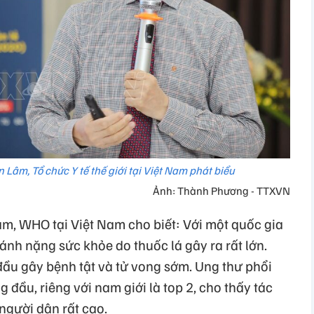
 Lâm, Tổ chức Y tế thế giới tại Việt Nam phát biểu
Ảnh: Thành Phương - TTXVN
m, WHO tại Việt Nam cho biết: Với một quốc gia
ánh nặng sức khỏe do thuốc lá gây ra rất lớn.
ầu gây bệnh tật và tử vong sớm. Ung thư phổi
g đầu, riêng với nam giới là top 2, cho thấy tác
người dân rất cao.