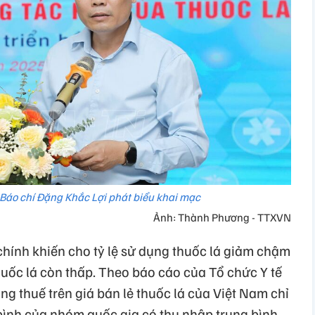
Báo chí Đặng Khắc Lợi phát biểu khai mạc
Ảnh: Thành Phương - TTXVN
ính khiến cho tỷ lệ sử dụng thuốc lá giảm chậm
thuốc lá còn thấp. Theo báo cáo của Tổ chức Y tế
ng thuế trên giá bán lẻ thuốc lá của Việt Nam chỉ
 bình của nhóm quốc gia có thu nhập trung bình