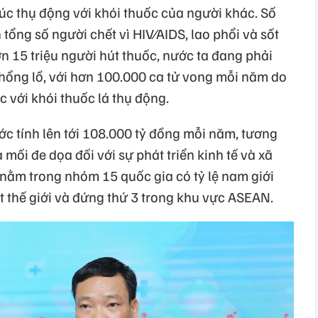
úc thụ động với khói thuốc của người khác. Số
 tổng số người chết vì HIV⁄AIDS, lao phổi và sốt
hơn 15 triệu người hút thuốc, nước ta đang phải
khổng lồ, với hơn 100.000 ca tử vong mỗi năm do
c với khói thuốc lá thụ động.
 ước tính lên tới 108.000 tỷ đồng mỗi năm, tương
ối đe dọa đối với sự phát triển kinh tế và xã
 nằm trong nhóm 15 quốc gia có tỷ lệ nam giới
t thế giới và đứng thứ 3 trong khu vực ASEAN.