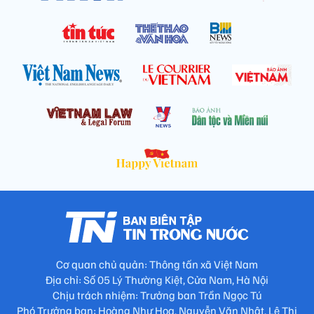
Cơ quan chủ quản: Thông tấn xã Việt Nam
Địa chỉ: Số 05 Lý Thường Kiệt, Cửa Nam, Hà Nội
Chịu trách nhiệm: Trưởng ban Trần Ngọc Tú
Phó Trưởng ban: Hoàng Như Hoa, Nguyễn Văn Nhật, Lê Thị