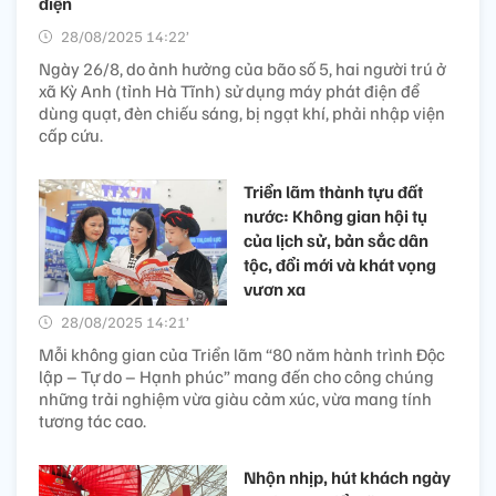
điện
28/08/2025 14:22’
Ngày 26/8, do ảnh hưởng của bão số 5, hai người trú ở
xã Kỳ Anh (tỉnh Hà Tĩnh) sử dụng máy phát điện để
dùng quạt, đèn chiếu sáng, bị ngạt khí, phải nhập viện
cấp cứu.
Triển lãm thành tựu đất
nước: Không gian hội tụ
của lịch sử, bản sắc dân
tộc, đổi mới và khát vọng
vươn xa
28/08/2025 14:21’
Mỗi không gian của Triển lãm “80 năm hành trình Độc
lập – Tự do – Hạnh phúc” mang đến cho công chúng
những trải nghiệm vừa giàu cảm xúc, vừa mang tính
tương tác cao.
Nhộn nhịp, hút khách ngày