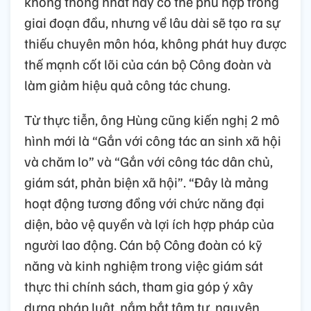
không thống nhất này có thể phù hợp trong
giai đoạn đầu, nhưng về lâu dài sẽ tạo ra sự
thiếu chuyên môn hóa, không phát huy được
thế mạnh cốt lõi của cán bộ Công đoàn và
làm giảm hiệu quả công tác chung.
Từ thực tiễn, ông Hùng cũng kiến nghị 2 mô
hình mới là “Gắn với công tác an sinh xã hội
và chăm lo” và “Gắn với công tác dân chủ,
giám sát, phản biện xã hội”. “Đây là mảng
hoạt động tương đồng với chức năng đại
diện, bảo vệ quyền và lợi ích hợp pháp của
người lao động. Cán bộ Công đoàn có kỹ
năng và kinh nghiệm trong việc giám sát
thực thi chính sách, tham gia góp ý xây
dựng pháp luật, nắm bắt tâm tư, nguyện