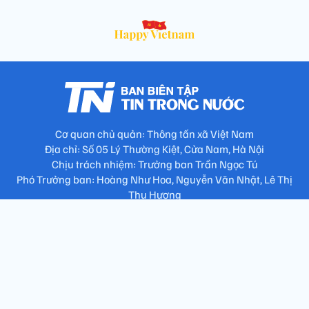
Cơ quan chủ quản: Thông tấn xã Việt Nam
Địa chỉ: Số 05 Lý Thường Kiệt, Cửa Nam, Hà Nội
Chịu trách nhiệm: Trưởng ban Trần Ngọc Tú
Phó Trưởng ban: Hoàng Như Hoa, Nguyễn Văn Nhật, Lê Thị
Thu Hương
Số điện thoại: 024.38257994 - Fax: 024.3826.7981 - Email:
tap.phongbien@gmail.com
Không sao chép nội dung khi chưa có sự đồng ý bằng văn bản
!
Trang chủ
Giới thiệu