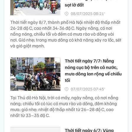
sạt lở đất
08/07/2025 08:21’
Thời tiết ngày 8/7, thành phố Hà Nội nhiệt độ thấp nhất
26-28 độ C, cao nhất 34-36 độ C. Ngày nắng, có nơi
nắng nóng, chiều tối và đêm có mưa rào và dông vài
nơi. Gió nhẹ; trong mưa dông có khả năng xảy ra lốc, sét
và gió giật mạnh.
Thời tiết ngày 7/7: Nắng
nóng cục bộ trên cả nước,
mưa dông lan rộng về chiều
tối
07/07/2025 07:45’
Tại Thủ đô Hà Nội, trời có mây, ngày nắng, có nơi nắng
nóng; chiều tối có lúc có mưa rào và dông, đêm không
mưa; gió nhẹ; nhiệt độ thấp nhất từ 26–28 độ C, cao
nhất từ 33–35 độ C.
Thời tiết ngày 6/7: Vùng