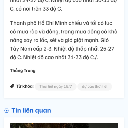
C, có nơi trên 33 độ C.
Thành phố Hồ Chí Minh chiều và tối có lúc
có mưa rào và dông, trong mưa dông có khả
năng xảy ra lốc, sét và gió giật mạnh. Gió
Tây Nam cấp 2-3. Nhiệt độ thấp nhất 25-27
độ C. Nhiệt độ cao nhất 31-33 độ C./.
Thắng Trung
Từ khóa:
Thời tiết ngày 15/7
dự báo thời tiết
Tin liên quan