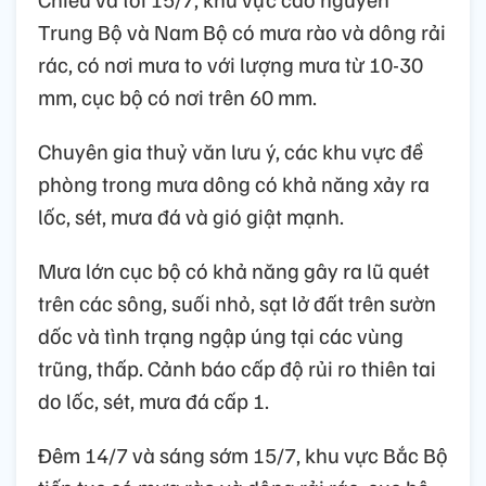
Trung Bộ và Nam Bộ có mưa rào và dông rải
rác, có nơi mưa to với lượng mưa từ 10-30
mm, cục bộ có nơi trên 60 mm.
Chuyên gia thuỷ văn lưu ý, các khu vực đề
phòng trong mưa dông có khả năng xảy ra
lốc, sét, mưa đá và gió giật mạnh.
Mưa lớn cục bộ có khả năng gây ra lũ quét
trên các sông, suối nhỏ, sạt lở đất trên sườn
dốc và tình trạng ngập úng tại các vùng
trũng, thấp. Cảnh báo cấp độ rủi ro thiên tai
do lốc, sét, mưa đá cấp 1.
Đêm 14/7 và sáng sớm 15/7, khu vực Bắc Bộ