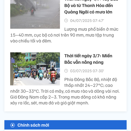
Bộ và từ Thanh Hóa đến
Quảng Ngãi có mưa lớn
04/07/2025 07:47’
Lượng mưa phổ biến ở mức
15–40 mm, cục bộ có nơi trên 90 mm, mưa tập trung
vào chiều tối và đêm.
Thời tiết ngày 3/7: Miền
Bắc vẫn nắng nóng
03/07/2025 07:30’
Phía Đông Bắc Bộ, nhiệt độ
thấp nhất 24–27°C; cao
nhất 30–33°C. Trời có mây, có mưa rào và dông vài nơi.
Gió Đông Nam cấp 2–3. Trong mưa dông có khả năng
xảy ra lốc, sét, mưa đá và gió giật mạnh.
Chính sách mới