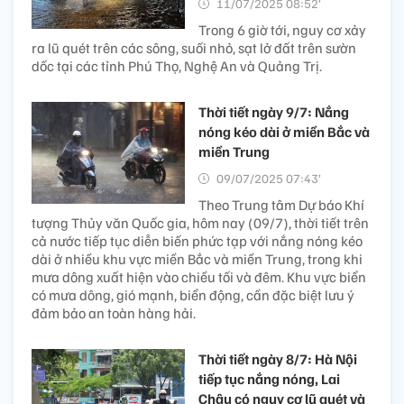
11/07/2025 08:52’
Trong 6 giờ tới, nguy cơ xảy
ra lũ quét trên các sông, suối nhỏ, sạt lở đất trên sườn
dốc tại các tỉnh Phú Thọ, Nghệ An và Quảng Trị.
Thời tiết ngày 9/7: Nắng
nóng kéo dài ở miền Bắc và
miền Trung
09/07/2025 07:43’
Theo Trung tâm Dự báo Khí
tượng Thủy văn Quốc gia, hôm nay (09/7), thời tiết trên
cả nước tiếp tục diễn biến phức tạp với nắng nóng kéo
dài ở nhiều khu vực miền Bắc và miền Trung, trong khi
mưa dông xuất hiện vào chiều tối và đêm. Khu vực biển
có mưa dông, gió mạnh, biển động, cần đặc biệt lưu ý
đảm bảo an toàn hàng hải.
Thời tiết ngày 8/7: Hà Nội
tiếp tục nắng nóng, Lai
Châu có nguy cơ lũ quét và