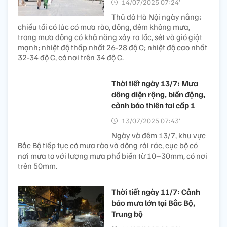
14/07/2025 07:24’
Thủ đô Hà Nội ngày nắng;
chiều tối có lúc có mưa rào, dông, đêm không mưa,
trong mưa dông có khả năng xảy ra lốc, sét và gió giật
mạnh; nhiệt độ thấp nhất 26-28 độ C; nhiệt độ cao nhất
32-34 độ C, có nơi trên 34 độ C.
Thời tiết ngày 13/7: Mưa
dông diện rộng, biển động,
cảnh báo thiên tai cấp 1
13/07/2025 07:43’
Ngày và đêm 13/7, khu vực
Bắc Bộ tiếp tục có mưa rào và dông rải rác, cục bộ có
nơi mưa to với lượng mưa phổ biến từ 10–30mm, có nơi
trên 50mm.
Thời tiết ngày 11/7: Cảnh
báo mưa lớn tại Bắc Bộ,
Trung bộ