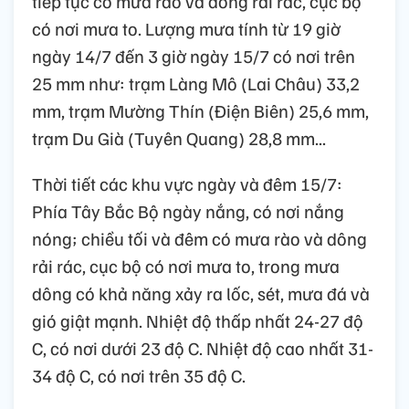
tiếp tục có mưa rào và dông rải rác, cục bộ
có nơi mưa to. Lượng mưa tính từ 19 giờ
ngày 14/7 đến 3 giờ ngày 15/7 có nơi trên
25 mm như: trạm Làng Mô (Lai Châu) 33,2
mm, trạm Mường Thín (Điện Biên) 25,6 mm,
trạm Du Già (Tuyên Quang) 28,8 mm...
Thời tiết các khu vực ngày và đêm 15/7:
Phía Tây Bắc Bộ ngày nắng, có nơi nắng
nóng; chiều tối và đêm có mưa rào và dông
rải rác, cục bộ có nơi mưa to, trong mưa
dông có khả năng xảy ra lốc, sét, mưa đá và
gió giật mạnh. Nhiệt độ thấp nhất 24-27 độ
C, có nơi dưới 23 độ C. Nhiệt độ cao nhất 31-
34 độ C, có nơi trên 35 độ C.