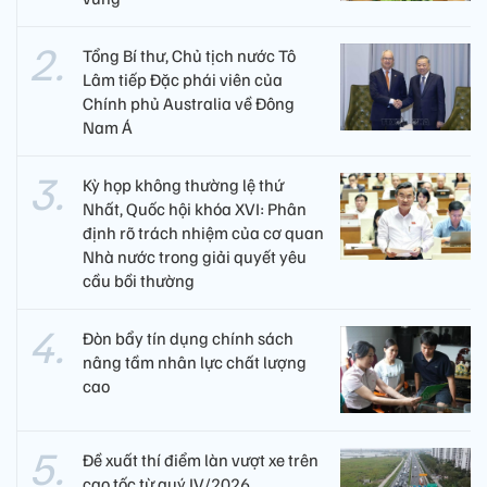
Tổng Bí thư, Chủ tịch nước Tô
Lâm tiếp Đặc phái viên của
Chính phủ Australia về Đông
Nam Á
Kỳ họp không thường lệ thứ
Nhất, Quốc hội khóa XVI: Phân
định rõ trách nhiệm của cơ quan
Nhà nước trong giải quyết yêu
cầu bồi thường
Đòn bẩy tín dụng chính sách
nâng tầm nhân lực chất lượng
cao
Đề xuất thí điểm làn vượt xe trên
cao tốc từ quý IV/2026