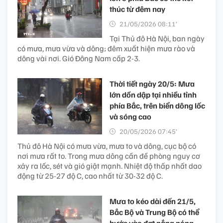
thúc từ đêm nay
21/05/2026 08:11’
Tại Thủ đô Hà Nội, ban ngày
có mưa, mưa vừa và dông; đêm xuất hiện mưa rào và
dông vài nơi. Gió Đông Nam cấp 2-3.
Thời tiết ngày 20/5: Mưa
lớn dồn dập tại nhiều tỉnh
phía Bắc, trên biển dông lốc
và sóng cao
20/05/2026 07:45’
Thủ đô Hà Nội có mưa vừa, mưa to và dông, cục bộ có
nơi mưa rất to. Trong mưa dông cần đề phòng nguy cơ
xảy ra lốc, sét và gió giật mạnh. Nhiệt độ thấp nhất dao
động từ 25-27 độ C, cao nhất từ 30-32 độ C.
Mưa to kéo dài đến 21/5,
Bắc Bộ và Trung Bộ có thể
bước vào đợt nắng nóng