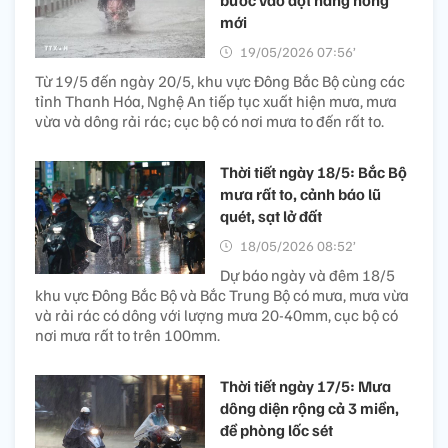
mới
19/05/2026 07:56’
Từ 19/5 đến ngày 20/5, khu vực Đông Bắc Bộ cùng các
tỉnh Thanh Hóa, Nghệ An tiếp tục xuất hiện mưa, mưa
vừa và dông rải rác; cục bộ có nơi mưa to đến rất to.
Thời tiết ngày 18/5: Bắc Bộ
mưa rất to, cảnh báo lũ
quét, sạt lở đất
18/05/2026 08:52’
Dự báo ngày và đêm 18/5
khu vực Đông Bắc Bộ và Bắc Trung Bộ có mưa, mưa vừa
và rải rác có dông với lượng mưa 20-40mm, cục bộ có
nơi mưa rất to trên 100mm.
Thời tiết ngày 17/5: Mưa
dông diện rộng cả 3 miền,
đề phòng lốc sét