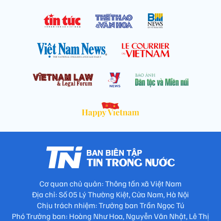
Cơ quan chủ quản: Thông tấn xã Việt Nam
Địa chỉ: Số 05 Lý Thường Kiệt, Cửa Nam, Hà Nội
Chịu trách nhiệm: Trưởng ban Trần Ngọc Tú
Phó Trưởng ban: Hoàng Như Hoa, Nguyễn Văn Nhật, Lê Thị