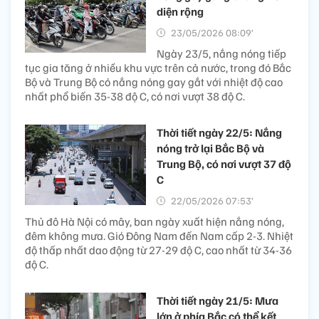
diện rộng
23/05/2026 08:09’
Ngày 23/5, nắng nóng tiếp
tục gia tăng ở nhiều khu vực trên cả nước, trong đó Bắc
Bộ và Trung Bộ có nắng nóng gay gắt với nhiệt độ cao
nhất phổ biến 35-38 độ C, có nơi vượt 38 độ C.
Thời tiết ngày 22/5: Nắng
nóng trở lại Bắc Bộ và
Trung Bộ, có nơi vượt 37 độ
C
22/05/2026 07:53’
Thủ đô Hà Nội có mây, ban ngày xuất hiện nắng nóng,
đêm không mưa. Gió Đông Nam đến Nam cấp 2-3. Nhiệt
độ thấp nhất dao động từ 27-29 độ C, cao nhất từ 34-36
độ C.
Thời tiết ngày 21/5: Mưa
lớn ở phía Bắc có thể kết