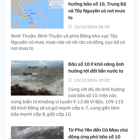
hưởng bão số 10, Trung Bộ
và Tây Nguyên có nơi mưa
to
24/12/2024 08:35’
Ninh Thuận, Bình Thuận và phía Đông khu vực Tây
Nguyên có mưa, mưa vừa và rải rác có dông, cục bộ có
nơi mưa to
Bão số 10 ít khả năng ảnh
hưởng tới đất liền nước ta
23/12/2024 20:02’
Cùng với đó, do ảnh hưởng
của bão số 10, trên các
vùng biển từ khoảng vĩ tuyến 9-13 độ Vĩ Bắc, 109-115
độ Kinh Đông sẽ có gió mạnh cấp 6-7, vùng gần tâm
bão mạnh cấp 8, giật cấp 10.
Từ Phú Yên đến Cà Mau chủ
động ứng phó bão số 10