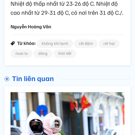
Nhiệt độ thấp nhất từ 23-26 độ C. Nhiệt độ
cao nhất từ 29-31 độ C, có nơi trên 31 độ C./.
Nguyễn Hoàng Vân
Từ khóa:
không khí lạnh
rét đậm
rét hại
mưa to
dông
thời tiết
Tin liên quan