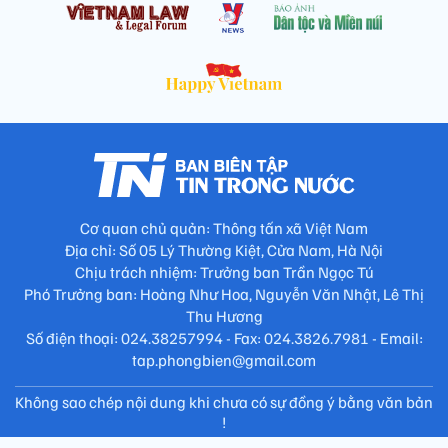
Cơ quan chủ quản: Thông tấn xã Việt Nam
Địa chỉ: Số 05 Lý Thường Kiệt, Cửa Nam, Hà Nội
Chịu trách nhiệm: Trưởng ban Trần Ngọc Tú
Phó Trưởng ban: Hoàng Như Hoa, Nguyễn Văn Nhật, Lê Thị
Thu Hương
Số điện thoại: 024.38257994 - Fax: 024.3826.7981 - Email:
tap.phongbien@gmail.com
Không sao chép nội dung khi chưa có sự đồng ý bằng văn bản
!