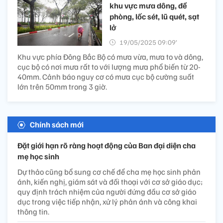
khu vực mưa dông, đề
phòng, lốc sét, lũ quét, sạt
lở
19/05/2025 09:09’
Khu vực phía Đông Bắc Bộ có mưa vừa, mưa to và dông,
cục bộ có nơi mưa rất to với lượng mưa phổ biến từ 20-
40mm. Cảnh báo nguy cơ có mưa cục bộ cường suất
lớn trên 50mm trong 3 giờ.
Chính sách mới
Đặt giới hạn rõ ràng hoạt động của Ban đại diện cha
mẹ học sinh
Dự thảo cũng bổ sung cơ chế để cha mẹ học sinh phản
ánh, kiến nghị, giám sát và đối thoại với cơ sở giáo dục;
quy định trách nhiệm của người đứng đầu cơ sở giáo
dục trong việc tiếp nhận, xử lý phản ánh và công khai
thông tin.