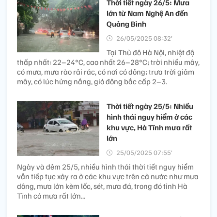
Thời tiết ngày 26/5: Mưa
lớn từ Nam Nghệ An đến
Quảng Bình
26/05/2025 08:32’
Tại Thủ đô Hà Nội, nhiệt độ
thấp nhất: 22–24°C, cao nhất 26–28°C; trời nhiều mây,
có mưa, mưa rào rải rác, có nơi có dông; trưa trời giảm
mây, có lúc hửng nắng, gió đông bắc cấp 2–3.
Thời tiết ngày 25/5: Nhiều
hình thái nguy hiểm ở các
khu vực, Hà Tĩnh mưa rất
lớn
25/05/2025 07:55’
Ngày và đêm 25/5, nhiều hình thái thời tiết nguy hiểm
vẫn tiếp tục xảy ra ở các khu vực trên cả nước như mưa
dông, mưa lớn kèm lốc, sét, mưa đá, trong đó tỉnh Hà
Tĩnh có mưa rất lớn...