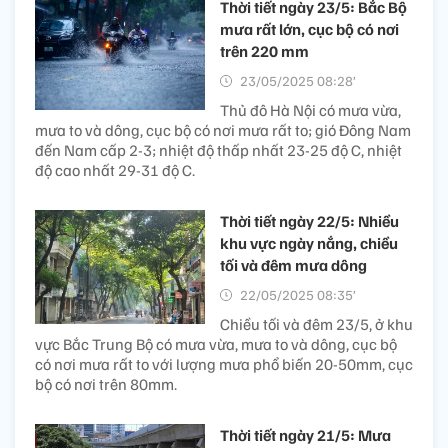
Thời tiết ngày 23/5: Bắc Bộ
mưa rất lớn, cục bộ có nơi
trên 220 mm
23/05/2025 08:28’
Thủ đô Hà Nội có mưa vừa,
mưa to và dông, cục bộ có nơi mưa rất to; gió Đông Nam
đến Nam cấp 2-3; nhiệt độ thấp nhất 23-25 độ C, nhiệt
độ cao nhất 29-31 độ C.
Thời tiết ngày 22/5: Nhiều
khu vực ngày nắng, chiều
tối và đêm mưa dông
22/05/2025 08:35’
Chiều tối và đêm 23/5, ở khu
vực Bắc Trung Bộ có mưa vừa, mưa to và dông, cục bộ
có nơi mưa rất to với lượng mưa phổ biến 20-50mm, cục
bộ có nơi trên 80mm.
Thời tiết ngày 21/5: Mưa