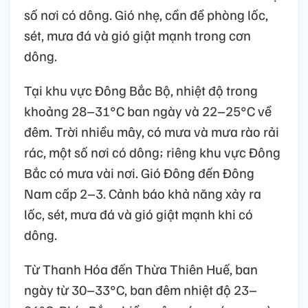
số nơi có dông. Gió nhẹ, cần đề phòng lốc,
sét, mưa đá và gió giật mạnh trong cơn
dông.
Tại khu vực Đông Bắc Bộ, nhiệt độ trong
khoảng 28–31°C ban ngày và 22–25°C về
đêm. Trời nhiều mây, có mưa và mưa rào rải
rác, một số nơi có dông; riêng khu vực Đông
Bắc có mưa vài nơi. Gió Đông đến Đông
Nam cấp 2–3. Cảnh báo khả năng xảy ra
lốc, sét, mưa đá và gió giật mạnh khi có
dông.
Từ Thanh Hóa đến Thừa Thiên Huế, ban
ngày từ 30–33°C, ban đêm nhiệt độ 23–