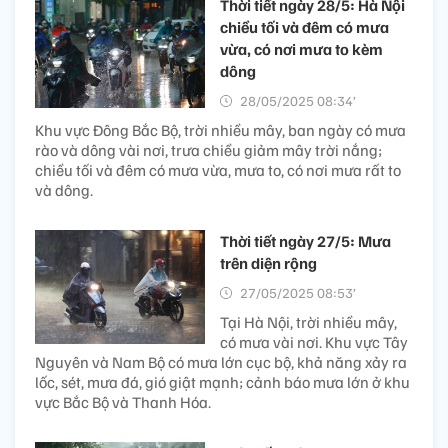
Thời tiết ngày 28/5: Hà Nội
chiều tối và đêm có mưa
vừa, có nơi mưa to kèm
dông
28/05/2025 08:34’
Khu vực Đông Bắc Bộ, trời nhiều mây, ban ngày có mưa
rào và dông vài nơi, trưa chiều giảm mây trời nắng;
chiều tối và đêm có mưa vừa, mưa to, có nơi mưa rất to
và dông.
Thời tiết ngày 27/5: Mưa
trên diện rộng
27/05/2025 08:53’
Tại Hà Nội, trời nhiều mây,
có mưa vài nơi. Khu vực Tây
Nguyên và Nam Bộ có mưa lớn cục bộ, khả năng xảy ra
lốc, sét, mưa đá, gió giật mạnh; cảnh báo mưa lớn ở khu
vực Bắc Bộ và Thanh Hóa.