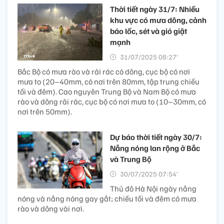
Thời tiết ngày 31/7: Nhiều
khu vực có mưa dông, cảnh
báo lốc, sét và gió giật
mạnh
31/07/2025 08:27’
Bắc Bộ có mưa rào và rải rác có dông, cục bộ có nơi
mưa to (20–40mm, có nơi trên 80mm, tập trung chiều
tối và đêm). Cao nguyên Trung Bộ và Nam Bộ có mưa
rào và dông rải rác, cục bộ có nơi mưa to (10–30mm, có
nơi trên 50mm).
Dự báo thời tiết ngày 30/7:
Nắng nóng lan rộng ở Bắc
và Trung Bộ
30/07/2025 07:54’
Thủ đô Hà Nội ngày nắng
nóng và nắng nóng gay gắt; chiều tối và đêm có mưa
rào và dông vài nơi.