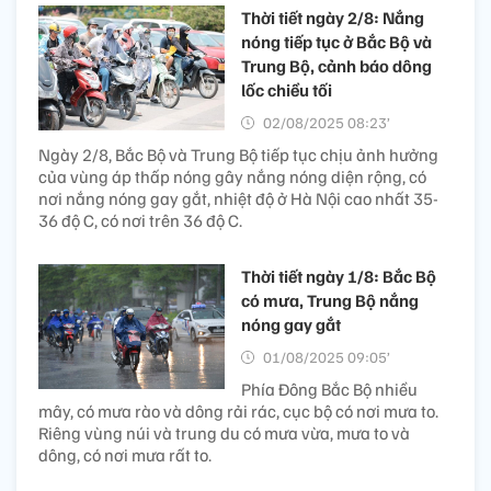
Thời tiết ngày 2/8: Nắng
nóng tiếp tục ở Bắc Bộ và
Trung Bộ, cảnh báo dông
lốc chiều tối
02/08/2025 08:23’
Ngày 2/8, Bắc Bộ và Trung Bộ tiếp tục chịu ảnh hưởng
của vùng áp thấp nóng gây nắng nóng diện rộng, có
nơi nắng nóng gay gắt, nhiệt độ ở Hà Nội cao nhất 35-
36 độ C, có nơi trên 36 độ C.
Thời tiết ngày 1/8: Bắc Bộ
có mưa, Trung Bộ nắng
nóng gay gắt
01/08/2025 09:05’
Phía Đông Bắc Bộ nhiều
mây, có mưa rào và dông rải rác, cục bộ có nơi mưa to.
Riêng vùng núi và trung du có mưa vừa, mưa to và
dông, có nơi mưa rất to.