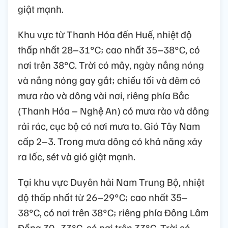
giật mạnh.
Khu vực từ Thanh Hóa đến Huế, nhiệt độ
thấp nhất 28–31°C; cao nhất 35–38°C, có
nơi trên 38°C. Trời có mây, ngày nắng nóng
và nắng nóng gay gắt; chiều tối và đêm có
mưa rào và dông vài nơi, riêng phía Bắc
(Thanh Hóa – Nghệ An) có mưa rào và dông
rải rác, cục bộ có nơi mưa to. Gió Tây Nam
cấp 2–3. Trong mưa dông có khả năng xảy
ra lốc, sét và gió giật mạnh.
Tại khu vực Duyên hải Nam Trung Bộ, nhiệt
độ thấp nhất từ 26–29°C; cao nhất 35–
38°C, có nơi trên 38°C; riêng phía Đông Lâm
Đồng 30–33°C, có nơi trên 33°C. Trời có