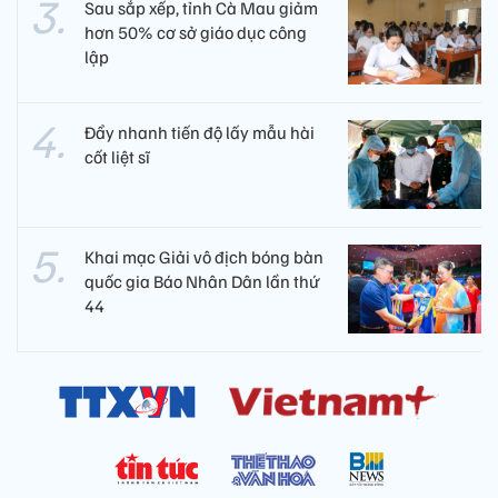
Sau sắp xếp, tỉnh Cà Mau giảm
hơn 50% cơ sở giáo dục công
lập
Đẩy nhanh tiến độ lấy mẫu hài
cốt liệt sĩ
Khai mạc Giải vô địch bóng bàn
quốc gia Báo Nhân Dân lần thứ
44