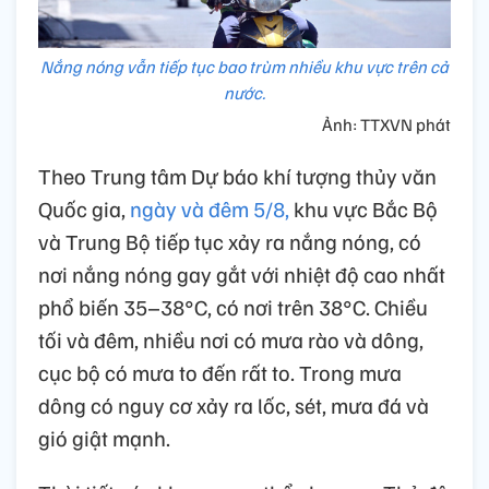
Nắng nóng vẫn tiếp tục bao trùm nhiều khu vực trên cả
nước.
Ảnh: TTXVN phát
Theo Trung tâm Dự báo khí tượng thủy văn
Quốc gia,
ngày và đêm 5/8,
khu vực Bắc Bộ
và Trung Bộ tiếp tục xảy ra nắng nóng, có
nơi nắng nóng gay gắt với nhiệt độ cao nhất
phổ biến 35–38°C, có nơi trên 38°C. Chiều
tối và đêm, nhiều nơi có mưa rào và dông,
cục bộ có mưa to đến rất to. Trong mưa
dông có nguy cơ xảy ra lốc, sét, mưa đá và
gió giật mạnh.