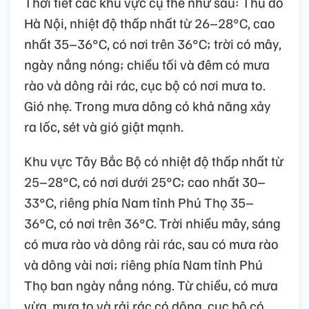
Thời tiết các khu vực cụ thể như sau: Thủ đô
Hà Nội, nhiệt độ thấp nhất từ 26–28°C, cao
nhất 35–36°C, có nơi trên 36°C; trời có mây,
ngày nắng nóng; chiều tối và đêm có mưa
rào và dông rải rác, cục bộ có nơi mưa to.
Gió nhẹ. Trong mưa dông có khả năng xảy
ra lốc, sét và gió giật mạnh.
Khu vực Tây Bắc Bộ có nhiệt độ thấp nhất từ
25–28°C, có nơi dưới 25°C; cao nhất 30–
33°C, riêng phía Nam tỉnh Phú Thọ 35–
36°C, có nơi trên 36°C. Trời nhiều mây, sáng
có mưa rào và dông rải rác, sau có mưa rào
và dông vài nơi; riêng phía Nam tỉnh Phú
Thọ ban ngày nắng nóng. Từ chiều, có mưa
vừa, mưa to và rải rác có dông, cục bộ có