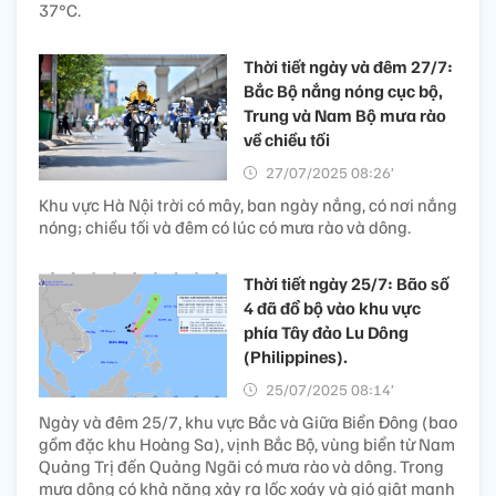
37°C.
Thời tiết ngày và đêm 27/7:
Bắc Bộ nắng nóng cục bộ,
Trung và Nam Bộ mưa rào
về chiều tối
27/07/2025 08:26’
Khu vực Hà Nội trời có mây, ban ngày nắng, có nơi nắng
nóng; chiều tối và đêm có lúc có mưa rào và dông.
Thời tiết ngày 25/7: Bão số
4 đã đổ bộ vào khu vực
phía Tây đảo Lu Dông
(Philippines).
25/07/2025 08:14’
Ngày và đêm 25/7, khu vực Bắc và Giữa Biển Đông (bao
gồm đặc khu Hoàng Sa), vịnh Bắc Bộ, vùng biển từ Nam
Quảng Trị đến Quảng Ngãi có mưa rào và dông. Trong
mưa dông có khả năng xảy ra lốc xoáy và gió giật mạnh