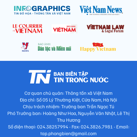
Cơ quan chủ quản: Thông tấn xã Việt Nam
Địa chỉ: Số 05 Lý Thường Kiệt, Cửa Nam, Hà Nội
Chịu trách nhiệm: Trưởng ban Trần Ngọc Tú
Phó Trưởng ban: Hoàng Như Hoa, Nguyễn Văn Nhật, Lê Thị
Thu Hương
Số điện thoại: 024.38257994 - Fax: 024.3826.7981 - Email:
tap.phongbien@gmail.com