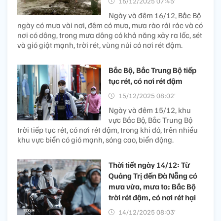
16/12/2025 07:45’
Ngày và đêm 16/12, Bắc Bộ
ngày có mưa vài nơi, đêm có mưa, mưa rào rải rác và có
nơi có dông, trong mưa dông có khả năng xảy ra lốc, sét
và gió giật mạnh, trời rét, vùng núi có nơi rét đậm.
Bắc Bộ, Bắc Trung Bộ tiếp
tục rét, có nơi rét đậm
15/12/2025 08:02’
Ngày và đêm 15/12, khu
vực Bắc Bộ, Bắc Trung Bộ
trời tiếp tục rét, có nơi rét đậm, trong khi đó, trên nhiều
khu vực biển có gió mạnh, sóng cao, biển động.
Thời tiết ngày 14/12: Từ
Quảng Trị đến Đà Nẵng có
mưa vừa, mưa to; Bắc Bộ
trời rét đậm, có nơi rét hại
14/12/2025 08:03’