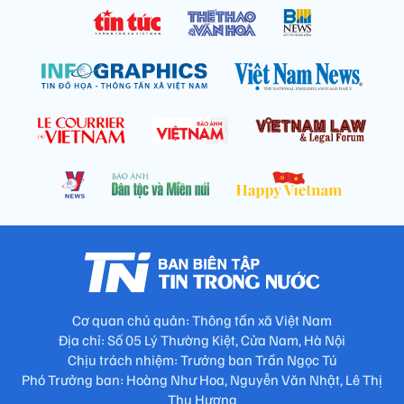
Cơ quan chủ quản: Thông tấn xã Việt Nam
Địa chỉ: Số 05 Lý Thường Kiệt, Cửa Nam, Hà Nội
Chịu trách nhiệm: Trưởng ban Trần Ngọc Tú
Phó Trưởng ban: Hoàng Như Hoa, Nguyễn Văn Nhật, Lê Thị
Thu Hương