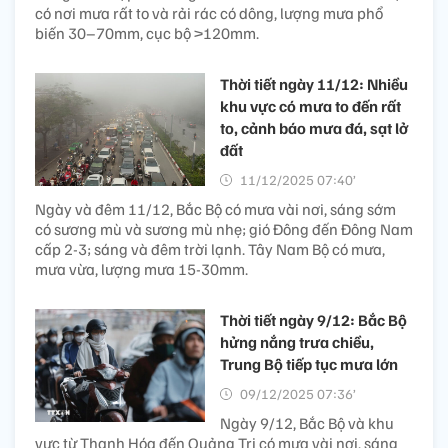
có nơi mưa rất to và rải rác có dông, lượng mưa phổ
biến 30–70mm, cục bộ >120mm.
Thời tiết ngày 11/12: Nhiều
khu vực có mưa to đến rất
to, cảnh báo mưa đá, sạt lở
đất
11/12/2025 07:40’
Ngày và đêm 11/12, Bắc Bộ có mưa vài nơi, sáng sớm
có sương mù và sương mù nhẹ; gió Đông đến Đông Nam
cấp 2-3; sáng và đêm trời lạnh. Tây Nam Bộ có mưa,
mưa vừa, lượng mưa 15-30mm.
Thời tiết ngày 9/12: Bắc Bộ
hửng nắng trưa chiều,
Trung Bộ tiếp tục mưa lớn
09/12/2025 07:36’
Ngày 9/12, Bắc Bộ và khu
vực từ Thanh Hóa đến Quảng Trị có mưa vài nơi, sáng