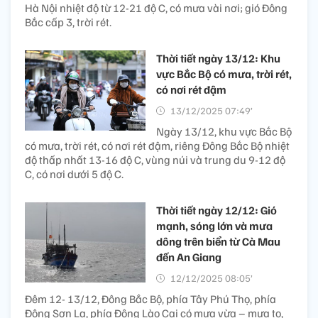
Hà Nội nhiệt độ từ 12-21 độ C, có mưa vài nơi; gió Đông
Bắc cấp 3, trời rét.
Thời tiết ngày 13/12: Khu
vực Bắc Bộ có mưa, trời rét,
có nơi rét đậm
13/12/2025 07:49’
Ngày 13/12, khu vực Bắc Bộ
có mưa, trời rét, có nơi rét đậm, riêng Đông Bắc Bộ nhiệt
độ thấp nhất 13-16 độ C, vùng núi và trung du 9-12 độ
C, có nơi dưới 5 độ C.
Thời tiết ngày 12/12: Gió
mạnh, sóng lớn và mưa
dông trên biển từ Cà Mau
đến An Giang
12/12/2025 08:05’
Đêm 12- 13/12, Đông Bắc Bộ, phía Tây Phú Thọ, phía
Đông Sơn La, phía Đông Lào Cai có mưa vừa – mưa to,