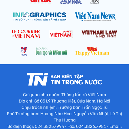
Cơ quan chủ quản: Thông tấn xã Việt Nam
Địa chỉ: Số 05 Lý Thường Kiệt, Cửa Nam, Hà Nội
Chịu trách nhiệm: Trưởng ban Trần Ngọc Tú
Phó Trưởng ban: Hoàng Như Hoa, Nguyễn Văn Nhật, Lê Thị
Thu Hương
Số điện thoại: 024.38257994 - Fax: 024.3826.7981 - Email: