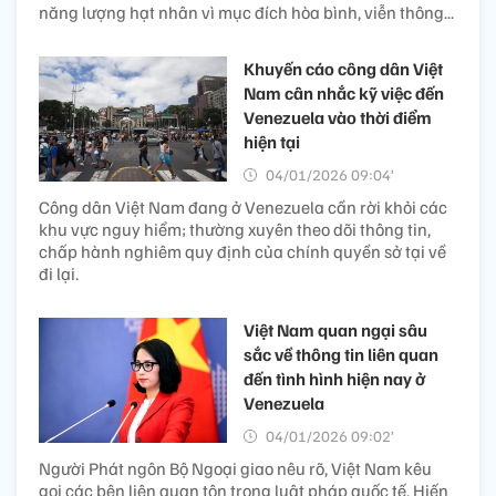
năng lượng hạt nhân vì mục đích hòa bình, viễn thông...
Khuyến cáo công dân Việt
Nam cân nhắc kỹ việc đến
Venezuela vào thời điểm
hiện tại
04/01/2026 09:04’
Công dân Việt Nam đang ở Venezuela cần rời khỏi các
khu vực nguy hiểm; thường xuyên theo dõi thông tin,
chấp hành nghiêm quy định của chính quyền sở tại về
đi lại.
Việt Nam quan ngại sâu
sắc về thông tin liên quan
đến tình hình hiện nay ở
Venezuela
04/01/2026 09:02’
Người Phát ngôn Bộ Ngoại giao nêu rõ, Việt Nam kêu
gọi các bên liên quan tôn trọng luật pháp quốc tế, Hiến