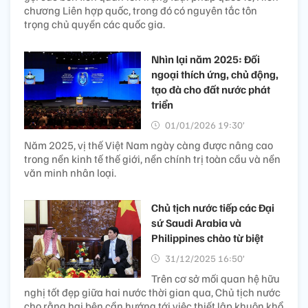
chương Liên hợp quốc, trong đó có nguyên tắc tôn
trọng chủ quyền các quốc gia.
Nhìn lại năm 2025: Đối
ngoại thích ứng, chủ động,
tạo đà cho đất nước phát
triển
01/01/2026 19:30’
Năm 2025, vị thế Việt Nam ngày càng được nâng cao
trong nền kinh tế thế giới, nền chính trị toàn cầu và nền
văn minh nhân loại.
Chủ tịch nước tiếp các Đại
sứ Saudi Arabia và
Philippines chào từ biệt
31/12/2025 16:50’
Trên cơ sở mối quan hệ hữu
nghị tốt đẹp giữa hai nước thời gian qua, Chủ tịch nước
cho rằng hai bên cần hướng tới việc thiết lập khuôn khổ