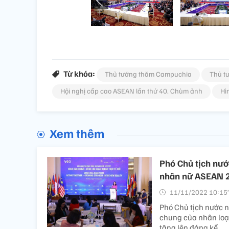
Từ khóa:
Thủ tướng thăm Campuchia
Thủ t
Hội nghị cấp cao ASEAN lần thứ 40. Chùm ảnh
Hì
Xem thêm
Phó Chủ tịch nướ
nhân nữ ASEAN 
11/11/2022 10:15’
Phó Chủ tịch nước n
chung của nhân loại
tăng lên đáng kể.