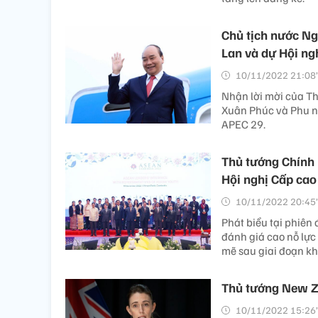
Chủ tịch nước N
Lan và dự Hội ng
10/11/2022 21:08’
Nhận lời mời của T
Xuân Phúc và Phu n
APEC 29.
Thủ tướng Chính 
Hội nghị Cấp ca
10/11/2022 20:45’
Phát biểu tại phiên
đánh giá cao nỗ lực
mẽ sau giai đoạn k
Thủ tướng New Z
10/11/2022 15:26’