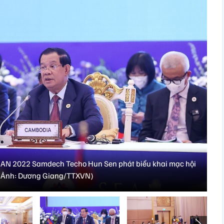
EAN 2022 Samdech Techo Hun Sen phát biểu khai mạc hội
 (Ảnh: Dương Giang/TTXVN)