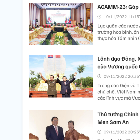
ACAMM-23: Góp p
10/11/2022 11:15’
Lục quân các nước A
trường hòa bình, ổn
thực hóa Tầm nhìn
Lãnh đạo Đảng, 
của Vương quốc
09/11/2022 20:35’
Trong các Điện và 
chủ chốt Việt Nam n
các lĩnh vực mà Vư
Thủ tướng Chính
Men Sam An
09/11/2022 20:25’