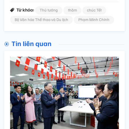
Từ khóa:
Thủ tướng
thăm
chúc Tết
Bộ Văn hóa Thể thao và Du lịch
Phạm Minh Chính
Tin liên quan