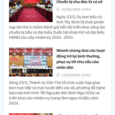
Chuẩn bị chu đáo từ cơ sở
23/02/2026 13:54’
Ngày 23/2, Ủy ban bầu cử
tỉnh Tây Ninh tổ chức phiên
họp lần thứ 4 nhằm đánh giá tiến độ triển khai công tác
chuẩn bị bầu cử đại biểu Quốc hội khóa XVI và đại biểu
HĐND các cấp nhiệm kỳ 2026 - 2031.
Nhanh chóng đưa các hoạt
động trở lại bình thường,
phục vụ tốt nhu cầu của
nhân dân
23/02/2026 13:52’
Sáng 23/2, Thành ủy Cần Thơ tổ chức cuộc họp giao
ban trực tiếp và trực tuyến đến các xã, phường để nghe
báo cáo tình hình Tết Nguyên đán Bính Ngọ 2026 và
triển khai các nhiệm vụ trọng tâm ngay từ đầu năm
2026.