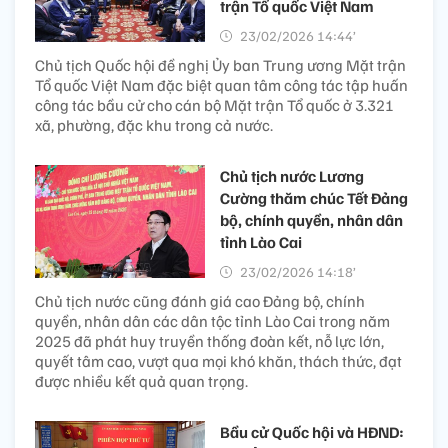
trận Tổ quốc Việt Nam
23/02/2026 14:44’
Chủ tịch Quốc hội đề nghị Ủy ban Trung ương Mặt trận
Tổ quốc Việt Nam đặc biệt quan tâm công tác tập huấn
công tác bầu cử cho cán bộ Mặt trận Tổ quốc ở 3.321
xã, phường, đặc khu trong cả nước.
Chủ tịch nước Lương
Cường thăm chúc Tết Đảng
bộ, chính quyền, nhân dân
tỉnh Lào Cai
23/02/2026 14:18’
Chủ tịch nước cũng đánh giá cao Đảng bộ, chính
quyền, nhân dân các dân tộc tỉnh Lào Cai trong năm
2025 đã phát huy truyền thống đoàn kết, nỗ lực lớn,
quyết tâm cao, vượt qua mọi khó khăn, thách thức, đạt
được nhiều kết quả quan trọng.
Bầu cử Quốc hội và HĐND: