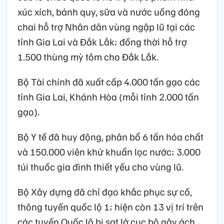
xúc xích, bánh quy, sữa và nước uống đóng
chai hỗ trợ Nhân dân vùng ngập lũ tại các
tỉnh Gia Lai và Đắk Lắk; đồng thời hỗ trợ
1.500 thùng mỳ tôm cho Đắk Lắk.
Bộ Tài chính đã xuất cấp 4.000 tấn gạo các
tỉnh Gia Lai, Khánh Hòa (mỗi tỉnh 2.000 tấn
gạo).
Bộ Y tế đã huy động, phân bổ 6 tấn hóa chất
và 150.000 viên khử khuẩn lọc nước; 3.000
túi thuốc gia đình thiết yếu cho vùng lũ.
Bộ Xây dựng đã chỉ đạo khắc phục sự cố,
thông tuyến quốc lộ 1; hiện còn 13 vị trí trên
các tuyến Quốc lộ bị sạt lở cục bộ gây ách