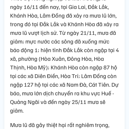
ngày 16/11 đến nay, tại Gia Lai, Đắk Lắk,
Khánh Hòa, Lâm Đồng đã xảy ra mưa lũ lớn,
trong đó tại Đắk Lắk và Khánh Hòa đã xảy ra
mưa lũ vượt lịch sử. Từ ngày 21/11, mưa đã
giảm; mực nước các sông đã xuống mức
báo động 1; hiện tỉnh Đắk Lắk còn ngập tại 4
xã, phường (Hòa Xuân, Đông Hòa, Hòa
Thịnh, Hòa Mỹ); Khánh Hòa còn ngập 87 hộ
tại các xã Diên Điền, Hòa Trí; Lâm Đồng còn
ngập 127 hộ tại các xã Nam Đà, Cát Tiên. Dự
báo, mưa lớn dịch chuyển ra khu vực Huế -
Quảng Ngãi và đến ngày 25/11 mưa sẽ
giảm.
Mưa lũ đã gây thiệt hại rất nghiêm trọng,