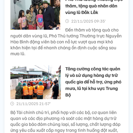
thăm, tặng quà nhân dân
vùng lũ Đắk Lắk
22/11/2025 09:35’
Đến thăm và tặng quà cho
người dân vùng lũ, Phó Thủ tướng Thường trực Nguyễn
Hòa Bình động viên bà con nỗ lực vượt qua mọi khó
khăn hiện tại để nhanh chóng ổn định cuộc sống sau
mưa lũ.
Tăng cường công tác quản
lý và sử dụng hàng dự trữ
quốc gia để hỗ trợ, ứng phó
mưa, lũ tại khu vực Trung
Bộ
21/11/2025 21:57’
Bộ Tài chính chủ trì, phối hợp với các bộ, cơ quan liên
quan và các địa phương rà soát các mặt hàng dự trữ
quốc gia bảo đảm chủng loại, số lượng, chất lượng đáp
ứng yêu cầu xuất cấp ngay trong tình huống đột xuất,