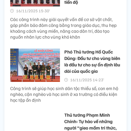
tiến độ
16/11/2025 15:30’
Các công trình này giải quyết vấn đề cơ sở vật chất,
góp phần bảo đảm công bằng trong giáo dục, thu hẹp
khoảng cách vùng miền, nâng cao dân trí, đào tạo
nguồn nhân lực cho vùng khó khăn
Phó Thủ tướng Hồ Quốc
Dũng: Đầu tư cho vùng biên
là đầu tư cho sự ổn định lâu
dài của quốc gia
16/11/2025 14:23’
Công trình sẽ giúp học sinh dân tộc thiểu số, con em hộ
nghèo, cận nghèo và học sinh ở xa trường có điều kiện
học tập ổn định
Thủ tướng Phạm Minh
Chính: Tự hào về những
người “gieo mầm tri thức,