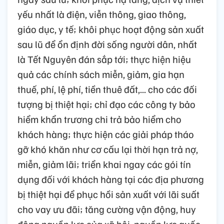
yếu nhất là điện, viễn thông, giao thông,
giáo dục, y tế; khôi phục hoạt động sản xuất
sau lũ để ổn định đời sống người dân, nhất
là Tết Nguyên đán sắp tới; thực hiện hiệu
quả các chính sách miễn, giảm, gia hạn
thuế, phí, lệ phí, tiền thuê đất,... cho các đối
tượng bị thiệt hại; chỉ đạo các công ty bảo
hiểm khẩn trương chi trả bảo hiểm cho
khách hàng; thực hiện các giải pháp tháo
gỡ khó khăn như cơ cấu lại thời hạn trả nợ,
miễn, giảm lãi; triển khai ngay các gói tín
dụng đối với khách hàng tại các địa phương
bị thiệt hại để phục hồi sản xuất với lãi suất
cho vay ưu đãi; tăng cường vận động, huy
động nguồn lực của xã hội, nguồn lực quốc