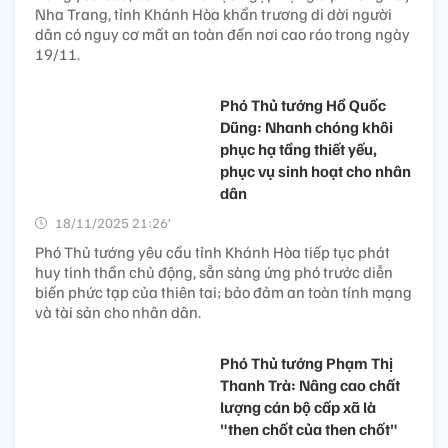
Nha Trang, tỉnh Khánh Hòa khẩn trương di dời người
dân có nguy cơ mất an toàn đến nơi cao ráo trong ngày
19/11.
Phó Thủ tướng Hồ Quốc
Dũng: Nhanh chóng khôi
phục hạ tầng thiết yếu,
phục vụ sinh hoạt cho nhân
dân
18/11/2025 21:26’
Phó Thủ tướng yêu cầu tỉnh Khánh Hòa tiếp tục phát
huy tinh thần chủ động, sẵn sàng ứng phó trước diễn
biến phức tạp của thiên tai; bảo đảm an toàn tính mạng
và tài sản cho nhân dân.
Phó Thủ tướng Phạm Thị
Thanh Trà: Nâng cao chất
lượng cán bộ cấp xã là
"then chốt của then chốt"