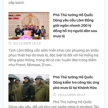
cấp bách.
Phó Thủ tướng Hồ Quốc
Dũng yêu cầu Lâm Đồng
giải ngân nhanh 200 tỷ
đồng hỗ trợ người dân sau
mưa lũ
21/11/2025 15:12’
Tỉnh Lâm Đồng cần sớm triển khai các phương án khắc
phục thiệt hại do mưa lũ, đặc biệt là đối với hệ thống hạ
tầng giao thông, trong đó có các tuyến đèo trọng điểm
như Prenn, Mimosa, D’ran...
Phó Thủ tướng Hồ Quốc
Dũng kiểm tra công tác ứng
phó mưa lũ tại Khánh Hòa
19/11/2025 10:17’
Phó Thủ tướng Hồ Quốc
Dũng yêu cầu, đối với khu vực ngập nặng ở phường Tây