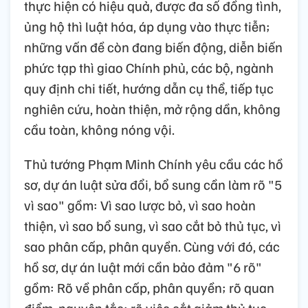
thực hiện có hiệu quả, được đa số đồng tình,
ủng hộ thì luật hóa, áp dụng vào thực tiễn;
những vấn đề còn đang biến động, diễn biến
phức tạp thì giao Chính phủ, các bộ, ngành
quy định chi tiết, hướng dẫn cụ thể, tiếp tục
nghiên cứu, hoàn thiện, mở rộng dần, không
cầu toàn, không nóng vội.
Thủ tướng Phạm Minh Chính yêu cầu các hồ
sơ, dự án luật sửa đổi, bổ sung cần làm rõ "5
vì sao" gồm: Vì sao lược bỏ, vì sao hoàn
thiện, vì sao bổ sung, vì sao cắt bỏ thủ tục, vì
sao phân cấp, phân quyền. Cùng với đó, các
hồ sơ, dự án luật mới cần bảo đảm "6 rõ"
gồm: Rõ về phân cấp, phân quyền; rõ quan
điểm, nguyên tắc; rõ việc cắt giảm thủ tục,