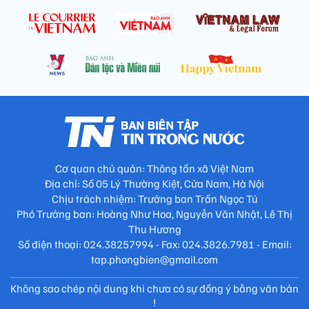
Cơ quan chủ quản: Thông tấn xã Việt Nam
Địa chỉ: Số 05 Lý Thường Kiệt, Cửa Nam, Hà Nội
Chịu trách nhiệm: Trưởng ban Trần Ngọc Tú
Phó Trưởng ban: Hoàng Như Hoa, Nguyễn Văn Nhật, Lê Thị
Thu Hương
Số điện thoại: 024.38257994 - Fax: 024.3826.7981 - Email:
tap.phongbien@gmail.com
Không sao chép nội dung khi chưa có sự đồng ý bằng văn bản
!