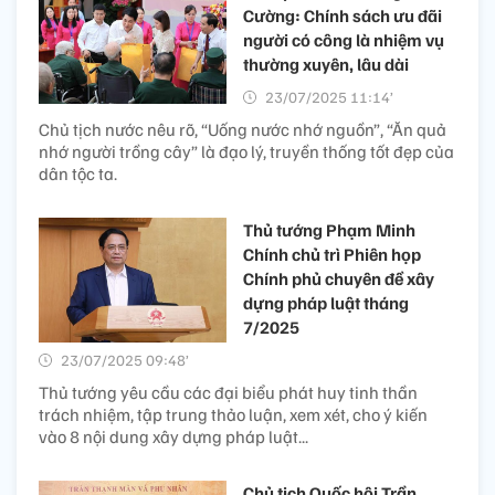
Cường: Chính sách ưu đãi
người có công là nhiệm vụ
thường xuyên, lâu dài
23/07/2025 11:14’
Chủ tịch nước nêu rõ, “Uống nước nhớ nguồn”, “Ăn quả
nhớ người trồng cây” là đạo lý, truyền thống tốt đẹp của
dân tộc ta.
Thủ tướng Phạm Minh
Chính chủ trì Phiên họp
Chính phủ chuyên đề xây
dựng pháp luật tháng
7/2025
23/07/2025 09:48’
Thủ tướng yêu cầu các đại biểu phát huy tinh thần
trách nhiệm, tập trung thảo luận, xem xét, cho ý kiến
vào 8 nội dung xây dựng pháp luật...
Chủ tịch Quốc hội Trần