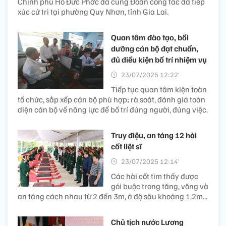
Chính phủ Hồ Đức Phớc đã cùng Đoàn công tác đã tiếp
xúc cử tri tại phường Quy Nhơn, tỉnh Gia Lai.
Quan tâm đào tạo, bồi
dưỡng cán bộ đạt chuẩn,
đủ điều kiện bố trí nhiệm vụ
23/07/2025 12:22’
Tiếp tục quan tâm kiện toàn
tổ chức, sắp xếp cán bộ phù hợp; rà soát, đánh giá toàn
diện cán bộ về năng lực để bố trí đúng người, đúng việc.
Truy điệu, an táng 12 hài
cốt liệt sĩ
23/07/2025 12:14’
Các hài cốt tìm thấy được
gói buộc trong tăng, võng và
an táng cách nhau từ 2 đến 3m, ở độ sâu khoảng 1,2m...
Chủ tịch nước Lương