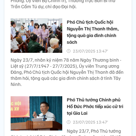
Phòng. Ủy viên Bộ Chính trị, Thường trực Ban Bí thư
Trần Cẩm Tú dự, chỉ đạo Đại hội.
Phó Chủ tịch Quốc hội
Nguyễn Thị Thanh thăm,
tặng quà gia đình chính
sách
23/07/2025 13:47’
Ngày 23/7, nhân kỷ niệm 78 năm Ngày Thương binh -
Liệt sỹ (27/7/1947 - 27/7/2025), Ủy viên Trung ương
Đảng, Phó Chủ tịch Quốc hội Nguyễn Thị Thanh đã đến
thăm hỏi, tặng quà các gia đình chính sách ở tỉnh Tây
Ninh.
Phó Thủ tướng Chính phủ
Hồ Đức Phớc tiếp xúc cử tri
tại Gia Lai
23/07/2025 13:47’
Ngày 23/7, Phó Thủ tướng