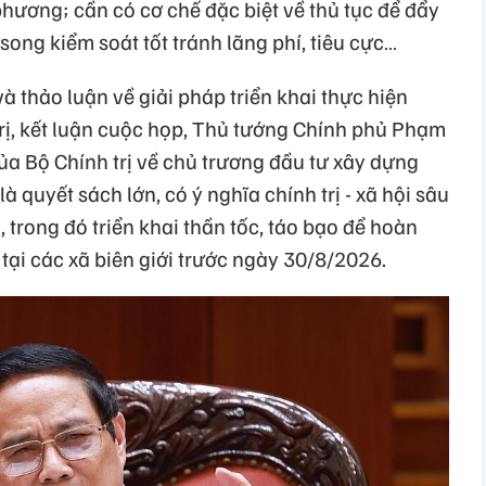
hương; cần có cơ chế đặc biệt về thủ tục để đẩy
song kiểm soát tốt tránh lãng phí, tiêu cực…
à thảo luận về giải pháp triển khai thực hiện
trị, kết luận cuộc họp, Thủ tướng Chính phủ Phạm
của Bộ Chính trị về chủ trương đầu tư xây dựng
à quyết sách lớn, có ý nghĩa chính trị - xã hội sâu
, trong đó triển khai thần tốc, táo bạo để hoàn
ại các xã biên giới trước ngày 30/8/2026.