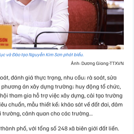
dục và Đào tạo Nguyễn Kim Sơn phát biểu.
Ảnh: Dương Giang-TTXVN
oát, đánh giá thực trạng, nhu cầu; rà soát, sửa
n; phương án xây dựng trường; huy động tổ chức,
hội tham gia hỗ trợ việc xây dựng, cải tạo trường
iêu chuẩn, mẫu thiết kế; khảo sát về đất đai, đảm
ôi trường, cảnh quan cho các trường…
thành phố, với tổng số 248 xã biên giới đất liền.