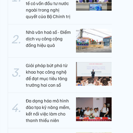
tế có vốn đầu tư nước
ngoài trong nghị
quyết của Bộ Chính trị
Nhà văn hoá số - Điểm
dịch vụ công cộng
đồng hiệu quả
Giải pháp bứt phá từ
khoa học công nghệ
để đạt mục tiêu tăng
trưởng hai con số
Đa dạng hóa mô hình
đào tạo kỹ năng mềm,
kết nối việc làm cho
thanh thiếu niên