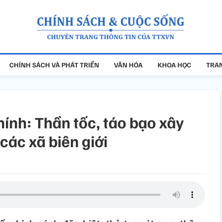
CHÍNH SÁCH VÀ PHÁT TRIỂN
VĂN HÓA
KHOA HỌC
TRAN
nh: Thần tốc, táo bạo xây
các xã biên giới