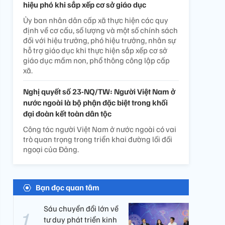
hiệu phó khi sắp xếp cơ sở giáo dục
Ủy ban nhân dân cấp xã thực hiện các quy
định về cơ cấu, số lượng và một số chính sách
đối với hiệu trưởng, phó hiệu trưởng, nhân sự
hỗ trợ giáo dục khi thực hiện sắp xếp cơ sở
giáo dục mầm non, phổ thông công lập cấp
xã.
Nghị quyết số 23-NQ/TW: Người Việt Nam ở
nước ngoài là bộ phận đặc biệt trong khối
đại đoàn kết toàn dân tộc
Công tác người Việt Nam ở nước ngoài có vai
trò quan trọng trong triển khai đường lối đối
ngoại của Đảng.
Bạn đọc quan tâm
Sáu chuyển đổi lớn về
tư duy phát triển kinh