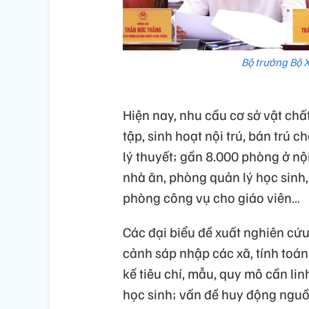
Bộ trưởng Bộ 
Hiện nay, nhu cầu cơ sở vật chấ
tập, sinh hoạt nội trú, bán trú 
lý thuyết; gần 8.000 phòng ở nộ
nhà ăn, phòng quản lý học sinh
phòng công vụ cho giáo viên…
Các đại biểu đề xuất nghiên cứu
cảnh sáp nhập các xã, tính toán 
kế tiêu chí, mẫu, quy mô cần lin
học sinh; vấn đề huy động nguồ