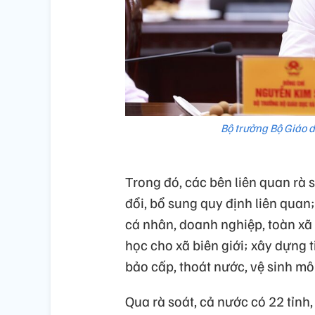
Bộ trưởng Bộ Giáo 
Trong đó, các bên liên quan rà s
đổi, bổ sung quy định liên qua
cá nhân, doanh nghiệp, toàn xã 
học cho xã biên giới; xây dựng t
bảo cấp, thoát nước, vệ sinh m
Qua rà soát, cả nước có 22 tỉnh, 