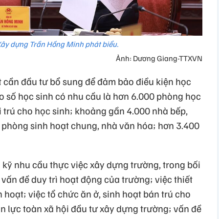
Xây dựng Trần Hồng Minh phát biểu.
Ảnh: Dương Giang-TTXVN
t cần đầu tư bổ sung để đảm bảo điều kiện học
cho số học sinh có nhu cầu là hơn 6.000 phòng học
i trú cho học sinh; khoảng gần 4.000 nhà bếp,
, phòng sinh hoạt chung, nhà văn hóa; hơn 3.400
 kỹ nhu cầu thực việc xây dựng trường, trong bối
vấn đề duy trì hoạt động của trường; việc thiết
h hoạt; việc tổ chức ăn ở, sinh hoạt bán trú cho
n lực toàn xã hội đầu tư xây dựng trường; vấn đề