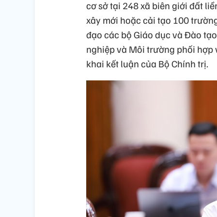
cơ sở tại 248 xã biên giới đất l
xây mới hoặc cải tạo 100 trườn
đạo các bộ Giáo dục và Đào tạo
nghiệp và Môi trường phối hợp v
khai kết luận của Bộ Chính trị.