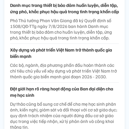
Danh mục trang thiết bị bảo đảm huấn luyện, diễn tập,
ứng phó, khắc phục hậu quả trong tình trạng khẩn cấp
Phó Thủ tướng Phan Văn Giang đã ký Quyết định số
1508/QĐ-TTg ngày 7/8/2026 ban hành Danh mục
trang thiết bị bảo đảm cho huấn luyện, diễn tập, ứng
phó, khắc phục hậu quả trong tình trạng khẩn cấp.
Xây dựng và phát triển Việt Nam trở thành quốc gia
biển mạnh
Các bộ, ngành, địa phương phấn đấu hoàn thành các
chỉ tiêu chủ yếu về xây dựng và phát triển Việt Nam trở
thành quốc gia biển mạnh giai đoạn 2026 - 2030.
Đặt giới hạn rõ ràng hoạt động của Ban đại diện cha
mẹ học sinh
Dự thảo cũng bổ sung cơ chế để cha mẹ học sinh phản
ánh, kiến nghị, giám sát và đối thoại với cơ sở giáo dục;
quy định trách nhiệm của người đứng đầu cơ sở giáo
dục trong việc tiếp nhận, xử lý phản ánh và công khai
thông tin.