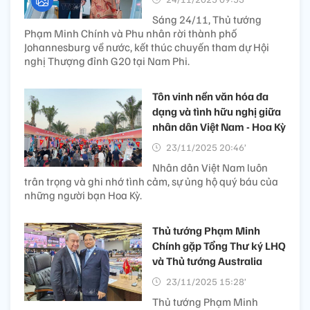
Sáng 24/11, Thủ tướng
Phạm Minh Chính và Phu nhân rời thành phố
Johannesburg về nước, kết thúc chuyến tham dự Hội
nghị Thượng đỉnh G20 tại Nam Phi.
Tôn vinh nền văn hóa đa
dạng và tình hữu nghị giữa
nhân dân Việt Nam - Hoa Kỳ
23/11/2025 20:46’
Nhân dân Việt Nam luôn
trân trọng và ghi nhớ tình cảm, sự ủng hộ quý báu của
những người bạn Hoa Kỳ.
Thủ tướng Phạm Minh
Chính gặp Tổng Thư ký LHQ
và Thủ tướng Australia
23/11/2025 15:28’
Thủ tướng Phạm Minh