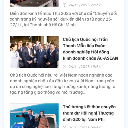
24/11/2025 22:37’
Diễn đàn Kinh tế mùa Thu 2025 với chủ đề "Chuyển đổi
xanh trong kỷ nguyên số" dự kiến diễn ra từ ngày 25-
27/11, tại Thành phố Hồ Chí Minh.
Chủ tịch Quốc hội Trần
Thanh Mẫn tiếp Đoàn
doanh nghiệp Hội đồng
kinh doanh châu Âu-ASEAN
24/11/2025 19:54’
Chủ tịch Quốc hội nêu rõ: Việt Nam hoan nghênh các
doanh nghiệp châu Âu đầu tư vào Việt Nam trong các
dự án công nghệ cao, tăng trưởng xanh, năng lượng tái
tạo, hạ tầng giao thông và môi trường...
Thủ tướng kết thúc chuyến
tham dự Hội nghị Thượng
đỉnh G20 tại Nam Phi
24/11/2025 09:53’