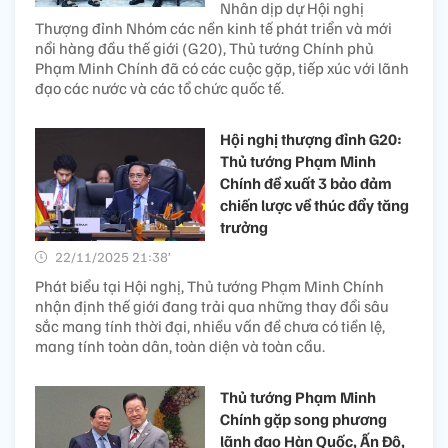
Nhân dịp dự Hội nghị
Thượng đỉnh Nhóm các nền kinh tế phát triển và mới
nổi hàng đầu thế giới (G20), Thủ tướng Chính phủ
Phạm Minh Chính đã có các cuộc gặp, tiếp xúc với lãnh
đạo các nước và các tổ chức quốc tế.
Hội nghị thượng đỉnh G20:
Thủ tướng Phạm Minh
Chính đề xuất 3 bảo đảm
chiến lược về thúc đẩy tăng
trưởng
22/11/2025 21:38’
Phát biểu tại Hội nghị, Thủ tướng Phạm Minh Chính
nhận định thế giới đang trải qua những thay đổi sâu
sắc mang tính thời đại, nhiều vấn đề chưa có tiền lệ,
mang tính toàn dân, toàn diện và toàn cầu.
Thủ tướng Phạm Minh
Chính gặp song phương
lãnh đạo Hàn Quốc, Ấn Độ,