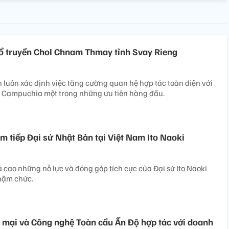
ổ truyền Chol Chnam Thmay tỉnh Svay Rieng
 luôn xác định việc tăng cường quan hệ hợp tác toàn diện với
 Campuchia một trong những ưu tiên hàng đầu.
âm tiếp Đại sứ Nhật Bản tại Việt Nam Ito Naoki
á cao những nỗ lực và đóng góp tích cực của Đại sứ Ito Naoki
hậm chức.
 mại và Công nghệ Toàn cầu Ấn Độ hợp tác với doanh