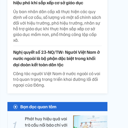
hiệu phó khi sắp xếp cơ sở giáo dục
Ủy ban nhân dân cấp xã thực hiện các quy
định về cơ cấu, số lượng và một số chính sách
đối với hiệu trưởng, phó hiệu trưởng, nhân sự
hỗ trợ giáo dục khi thực hiện sắp xếp cơ sở
giáo dục mầm non, phổ thông công lập cấp
xã.
Nghị quyết số 23-NQ/TW: Người Việt Nam ở
nước ngoài là bộ phận đặc biệt trong khối
đại đoàn kết toàn dân tộc
Công tác người Việt Nam ở nước ngoài có vai
trò quan trọng trong triển khai đường lối đối
ngoại của Đảng.
Bạn đọc quan tâm
Phát huy hiệu quả vai
trò cầu nối báo chí với