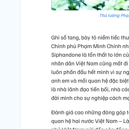
Thủ tướng Phạm
Ghi sổ tang, bày tỏ niềm tiếc 
Chính phủ Phạm Minh Chính nhấ
Siphandone là tổn thất to lớn 
nhân dân Việt Nam cũng mất đi 
luôn phấn đấu hết mình vì sự n
anh em và mối quan hệ đặc biệ
là nhà lãnh đạo tiền bối, nhà cá
đời mình cho sự nghiệp cách m
Đánh giá cao những đóng góp t
quan hệ hai nước Việt Nam – L