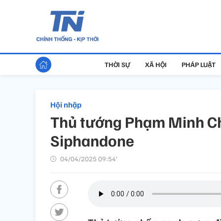
THỜI SỰ
XÃ HỘI
PHÁP LUẬT
Hội nhập
Thủ tướng Phạm Minh Ch
Siphandone
04/04/2025 09:54’