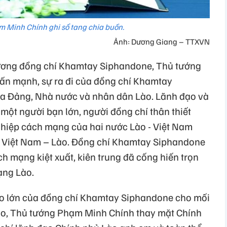
 Minh Chính ghi sổ tang chia buồn.
Ảnh: Dương Giang – TTXVN
thương đồng chí Khamtay Siphandone, Thủ tướng
n mạnh, sự ra đi của đồng chí Khamtay
của Đảng, Nhà nước và nhân dân Lào. Lãnh đạo và
một người bạn lớn, người đồng chí thân thiết
ghiệp cách mạng của hai nước Lào - Việt Nam
t Việt Nam – Lào. Đồng chí Khamtay Siphandone
ch mạng kiệt xuất, kiên trung đã cống hiến trọn
ạng Lào.
o lớn của đồng chí Khamtay Siphandone cho mối
ào, Thủ tướng Phạm Minh Chính thay mặt Chính