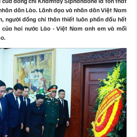
i của đồng chí Khamtay Siphandone là tổn thất
 nhân dân Lào. Lãnh đạo và nhân dân Việt Nam
, người đồng chí thân thiết luôn phấn đấu hết
 của hai nước Lào - Việt Nam anh em và mối
o.